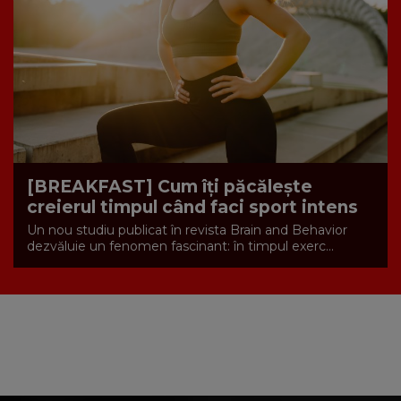
[BREAKFAST] Cum îți păcălește
creierul timpul când faci sport intens
Un nou studiu publicat în revista Brain and Behavior
dezvăluie un fenomen fascinant: în timpul exerc...