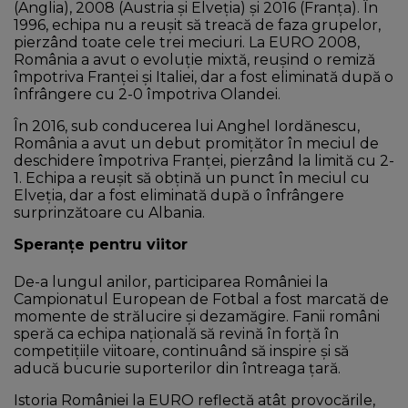
(Anglia), 2008 (Austria și Elveția) și 2016 (Franța). În
1996, echipa nu a reușit să treacă de faza grupelor,
pierzând toate cele trei meciuri. La EURO 2008,
România a avut o evoluție mixtă, reușind o remiză
împotriva Franței și Italiei, dar a fost eliminată după o
înfrângere cu 2-0 împotriva Olandei.
În 2016, sub conducerea lui Anghel Iordănescu,
România a avut un debut promițător în meciul de
deschidere împotriva Franței, pierzând la limită cu 2-
1. Echipa a reușit să obțină un punct în meciul cu
Elveția, dar a fost eliminată după o înfrângere
surprinzătoare cu Albania.
Speranțe pentru viitor
De-a lungul anilor, participarea României la
Campionatul European de Fotbal a fost marcată de
momente de strălucire și dezamăgire. Fanii români
speră ca echipa națională să revină în forță în
competițiile viitoare, continuând să inspire și să
aducă bucurie suporterilor din întreaga țară.
Istoria României la EURO reflectă atât provocările,