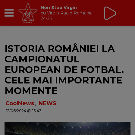
Non Stop Virgin
cu Virgin Radio Romania
24/24
RADIO
ISTORIA ROMÂNIEI LA
BREAKFAST
CAMPIONATUL
TIC TALK
EUROPEAN DE FOTBAL.
CELE MAI IMPORTANTE
CÂȘTIGĂ
MOMENTE
HOT 30
CoolNews
,
NEWS
12/06/2024 @ 13:43
DANCEFLOOR CHART
RADIO ACADEMY