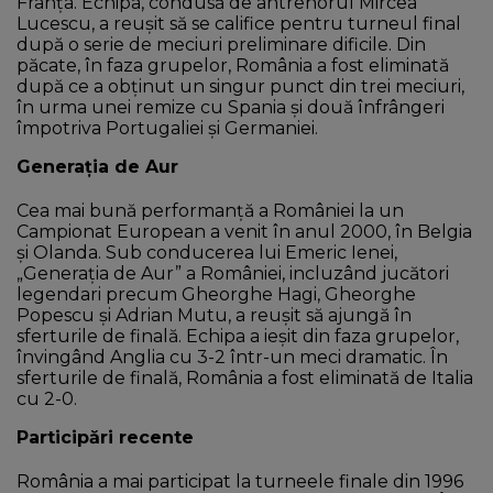
Franța. Echipa, condusă de antrenorul Mircea
Lucescu, a reușit să se califice pentru turneul final
după o serie de meciuri preliminare dificile. Din
păcate, în faza grupelor, România a fost eliminată
după ce a obținut un singur punct din trei meciuri,
în urma unei remize cu Spania și două înfrângeri
împotriva Portugaliei și Germaniei.
Generația de Aur
Cea mai bună performanță a României la un
Campionat European a venit în anul 2000, în Belgia
și Olanda. Sub conducerea lui Emeric Ienei,
„Generația de Aur” a României, incluzând jucători
legendari precum Gheorghe Hagi, Gheorghe
Popescu și Adrian Mutu, a reușit să ajungă în
sferturile de finală. Echipa a ieșit din faza grupelor,
învingând Anglia cu 3-2 într-un meci dramatic. În
sferturile de finală, România a fost eliminată de Italia
cu 2-0.
Participări recente
România a mai participat la turneele finale din 1996