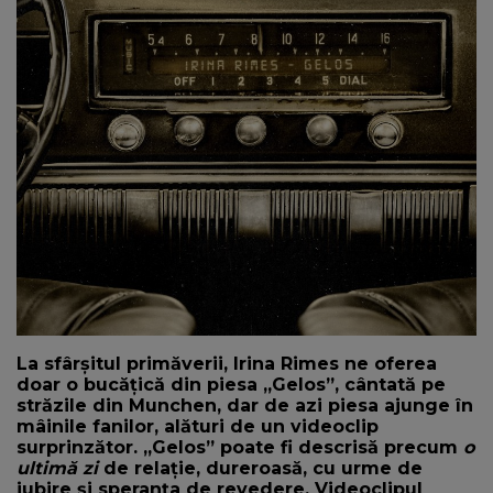
NEWS
CONTUL MEU
La sfârșitul primăverii, Irina Rimes ne oferea
doar o bucățică din piesa ,,Gelos”, cântată pe
străzile din Munchen, dar de azi piesa ajunge în
mâinile fanilor, alături de un videoclip
surprinzător. ,,Gelos” poate fi descrisă precum
o
ultimă zi
de relație, dureroasă, cu urme de
iubire și speranța de revedere. Videoclipul