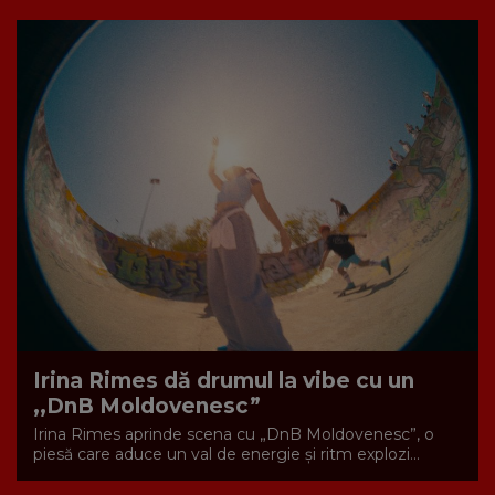
Irina Rimes dă drumul la vibe cu un
,,DnB Moldovenesc”
Irina Rimes aprinde scena cu „DnB Moldovenesc”, o
piesă care aduce un val de energie și ritm explozi...