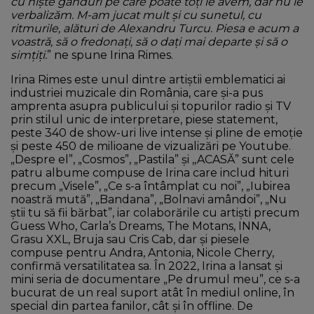
cu niște gânduri pe care poate toți le avem, dar nu le
verbalizăm. M-am jucat mult și cu sunetul, cu
ritmurile, alături de Alexandru Turcu. Piesa e acum a
voastră, să o fredonați, să o dați mai departe și să o
simțiți.
” ne spune Irina Rimes.
Irina Rimes este unul dintre artiştii emblematici ai
industriei muzicale din România, care şi-a pus
amprenta asupra publicului şi topurilor radio şi TV
prin stilul unic de interpretare, piese statement,
peste 340 de show-uri live intense şi pline de emoţie
și peste 450 de milioane de vizualizări pe Youtube.
„Despre el”, „Cosmos”, „Pastila” și ,,ACASĂ” sunt cele
patru albume compuse de Irina care includ hituri
precum „Visele”, „Ce s-a întâmplat cu noi”, „Iubirea
noastră mută”, „Bandana”, „Bolnavi amândoi”, „Nu
ştii tu să fii bărbat”, iar colaborările cu artişti precum
Guess Who, Carla’s Dreams, The Motans, INNA,
Grasu XXL, Bruja sau Cris Cab, dar şi piesele
compuse pentru Andra, Antonia, Nicole Cherry,
confirmă versatilitatea sa. În 2022, Irina a lansat și
mini seria de documentare „Pe drumul meu”, ce s-a
bucurat de un real suport atât în mediul online, în
special din partea fanilor, cât și în offline. De