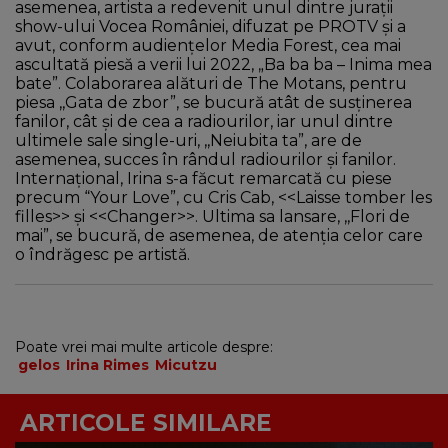
asemenea, artista a redevenit unul dintre jurații
show-ului Vocea României, difuzat pe PROTV și a
avut, conform audiențelor Media Forest, cea mai
ascultată piesă a verii lui 2022, „Ba ba ba – Inima mea
bate”. Colaborarea alături de The Motans, pentru
piesa ,,Gata de zbor”, se bucură atât de susținerea
fanilor, cât și de cea a radiourilor, iar unul dintre
ultimele sale single-uri, ,,Neiubita ta”, are de
asemenea, succes în rândul radiourilor și fanilor.
Internațional, Irina s-a făcut remarcată cu piese
precum “Your Love”, cu Cris Cab, <<Laisse tomber les
filles>> și <<Changer>>. Ultima sa lansare, ,,Flori de
mai”, se bucură, de asemenea, de atenția celor care
o îndrăgesc pe artistă.
Poate vrei mai multe articole despre:
gelos
Irina Rimes
Micutzu
ARTICOLE SIMILARE