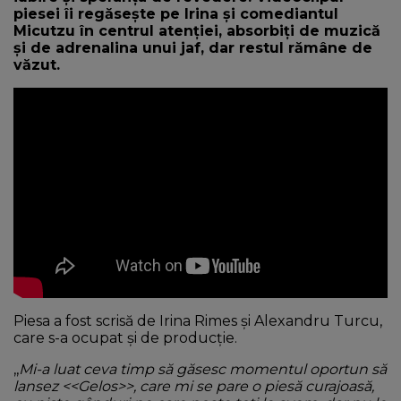
piesei îi regăsește pe Irina și comediantul
Micutzu în centrul atenției, absorbiți de muzică
și de adrenalina unui jaf, dar restul rămâne de
văzut.
Piesa a fost scrisă de Irina Rimes și Alexandru Turcu,
care s-a ocupat și de producție.
,,
Mi-a luat ceva timp să găsesc momentul oportun să
lansez <<Gelos>>, care mi se pare o piesă curajoasă,