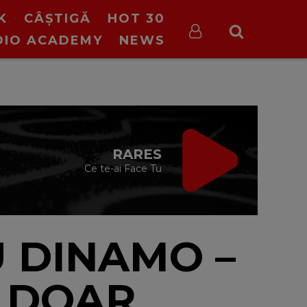
K
CÂȘTIGĂ
HOT 30
DIO ACADEMY
NEWS
ON STOP VIRGIN
cu Virgin Radio Romania
24/24
 DINAMO –
: DOAR