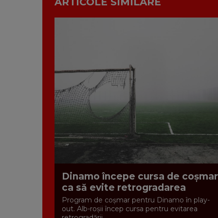
ARTICOLE SIMILARE
Dinamo începe cursa de coșmar
ca să evite retrogradarea
Program de coșmar pentru Dinamo în play-
out. Alb-roșii încep cursa pentru evitarea
retrogradării ...