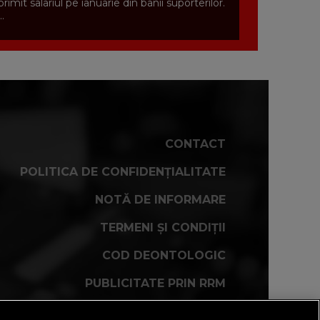
primit salariul pe ianuarie din banii suporterilor.
..
CONTACT
POLITICA DE CONFIDENȚIALITATE
NOTĂ DE INFORMARE
TERMENI ȘI CONDIȚII
COD DEONTOLOGIC
PUBLICITATE PRIN RRM
FAQ