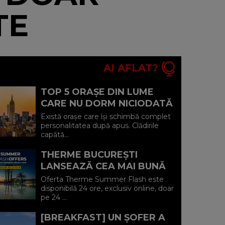
TE
AI AFLAT?
TOP 5 ORAȘE DIN LUME
CARE NU DORM NICIODATĂ
ȘI POVEȘTILE DIN SPATELE
Există orașe care își schimbă complet
CELOR MAI CELEBRE
personalitatea după apus. Clădirile
capătă...
BULEVARDE DE ...
THERME BUCUREȘTI
LANSEAZĂ CEA MAI BUNĂ
OFERTĂ A VERII: MINUS 20%
Oferta Therme Summer Flash este
LA VOUCHERE, DOAR PE 24
disponibilă 24 ore, exclusiv online, doar
pe 24 ...
IULIE (P)...
[BREAKFAST] UN ȘOFER A