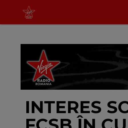
Non Stop Virgin
cu Virgin Radio Romania
24/24
LIVE &
PODCAST
INTERES S
FCSB ÎN C