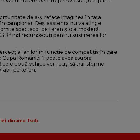
r 1.000 de bilete pentru peluza sud, ocupând
tunitate de a-și reface imaginea în fața
 în campionat. Deși asistența nu va atinge
romite spectacol pe teren și o atmosferă
i FCSB fiind recunoscuți pentru susținerea lor
cepția fanilor în funcție de competiția în care
e Cupa României îl poate avea asupra
 cele două echipe vor reuși să transforme
rabil pe teren.
iei
dinamo
fscb