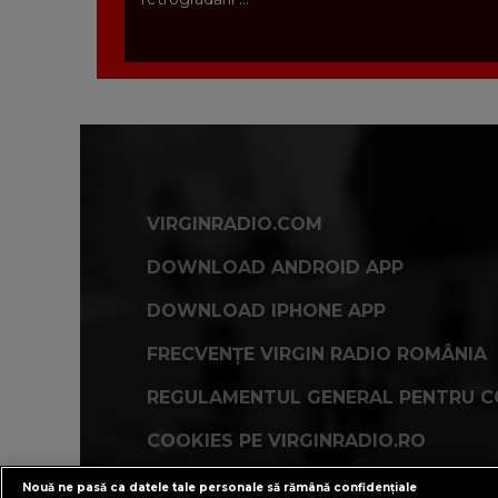
VIRGINRADIO.COM
DOWNLOAD ANDROID APP
DOWNLOAD IPHONE APP
FRECVENȚE VIRGIN RADIO ROMÂNIA
REGULAMENTUL GENERAL PENTRU C
COOKIES PE VIRGINRADIO.RO
Nouă ne pasă ca datele tale personale să rămână confidențiale