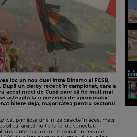
avea loc un nou duel între Dinamo și FCSB,
. După un derby recent în campionat, care a
tru acest meci de Cupă pare să fie mult mai
 se așteaptă la o prezență de aproximativ
onat bilete deja, majoritatea pentru sectorul
licat prin lipsa unei mize directe în acest meci
bil ca fanii să nu fie la fel de conectați
âlnirea anterioară din campionat. În ceea ce