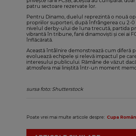
privește fanii FCSB, aceștia au cumpărat doa
patru sectoare rezervate lor.
Pentru Dinamo, duelul reprezintă o nouă opor
propriilor suporteri, după înfrângerea cu 2-0
nivelul derby-ului de luna trecută, partida p
vibrantă în tribune, fanii dinamoviști și cei a
înflăcărată.
Această întâlnire demonstrează cum diferă per
evoluează echipele și relevă impactul pe car
interesului publicului. Rămâne de văzut dacă
atmosfera mai liniștită într-un moment memo
sursa foto: Shutterstock
Poate vrei mai multe articole despre:
Cupa Român