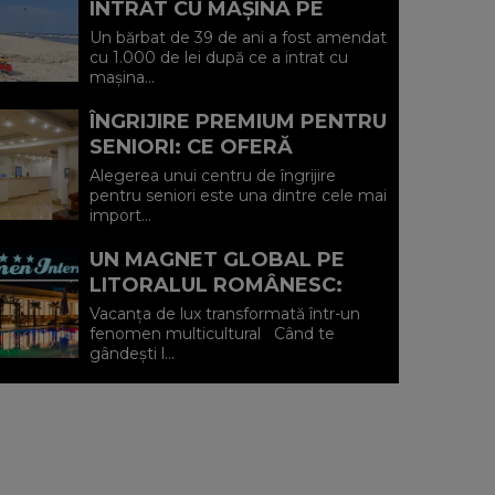
INTRAT CU MAȘINA PE
PLAJA DIN VADU ȘI A FOST
Un bărbat de 39 de ani a fost amendat
AMENDAT.
cu 1.000 de lei după ce a intrat cu
mașina...
ÎNGRIJIRE PREMIUM PENTRU
SENIORI: CE OFERĂ
CENTRUL AFFINITY LIFE
Alegerea unui centru de îngrijire
CARE (P)
pentru seniori este una dintre cele mai
import...
UN MAGNET GLOBAL PE
LITORALUL ROMÂNESC:
HOTEL CARMEN
Vacanța de lux transformată într-un
INTERNATIONAL 5★ DIN
fenomen multicultural Când te
gândești l...
VENUS (P)