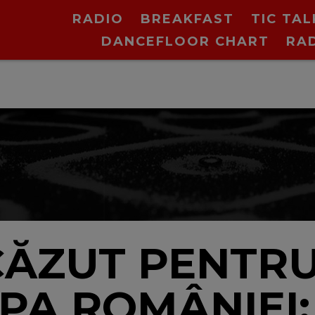
RADIO
BREAKFAST
TIC TAL
DANCEFLOOR CHART
RA
N
CĂZUT PENTRU
UPA ROMÂNIEI