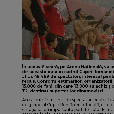
În această seară, pe Arena Națională, va 
de această dată în cadrul Cupei României
atras 45.469 de spectatori, interesul pen
redus. Conform estimărilor, organizatorii
15.000 de fani, din care 13.000 au achiziți
T2, destinat suporterilor dinamoviști.
Acest număr mai mic de spectatori poate fi exp
de grupe al Cupei României. Totodată, este posi
emoțional cu importanța partidei, față de înt