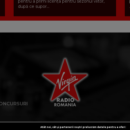
pentru a primi licenţa pentru sezonul viitor,
după ce supor...
.
ONCURSURI
Atât noi, cât și partenerii noștri prelucrăm datele pentru a oferi: