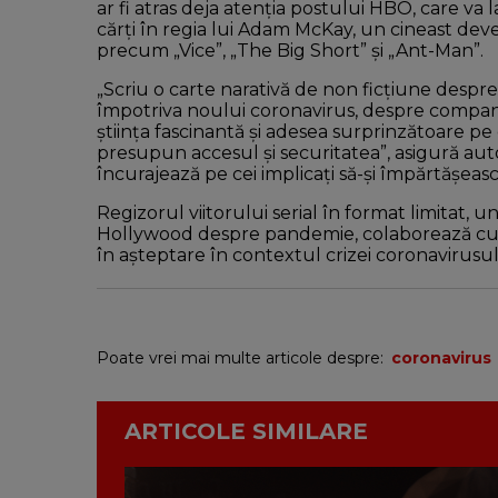
ar fi atras deja atenţia postului HBO, care va
cărţi în regia lui Adam McKay, un cineast dev
precum „Vice”, „The Big Short” şi „Ant-Man”.
„Scriu o carte narativă de non ficţiune desp
împotriva noului coronavirus, despre companii
ştiinţa fascinantă şi adesea surprinzătoare pe
presupun accesul şi securitatea”, asigură auto
încurajează pe cei implicaţi să-şi împărtăşeasc
Regizorul viitorului serial în format limitat, 
Hollywood despre pandemie, colaborează cu 
în aşteptare în contextul crizei coronavirusul
Poate vrei mai multe articole despre:
coronavirus
ARTICOLE SIMILARE