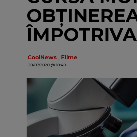
OBŢINEREA
ÎMPOTRIVA
CoolNews
,
Filme
28/07/2020 @ 10:40