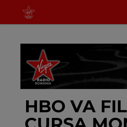
Non Stop Virgin
cu Virgin Radio Romania
24/24
LIVE &
PODCAST
HBO VA FI
CURSA MO