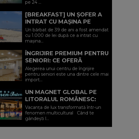
pe 24 ...
IULIE (P)...
[BREAKFAST] UN ȘOFER A
INTRAT CU MAȘINA PE
PLAJA DIN VADU ȘI A FOST
Un bărbat de 39 de ani a fost amendat
AMENDAT.
cu 1.000 de lei după ce a intrat cu
mașina...
ÎNGRIJIRE PREMIUM PENTRU
SENIORI: CE OFERĂ
CENTRUL AFFINITY LIFE
Alegerea unui centru de îngrijire
CARE (P)
pentru seniori este una dintre cele mai
import...
UN MAGNET GLOBAL PE
LITORALUL ROMÂNESC:
HOTEL CARMEN
Vacanța de lux transformată într-un
INTERNATIONAL 5★ DIN
fenomen multicultural Când te
gândești l...
VENUS (P)