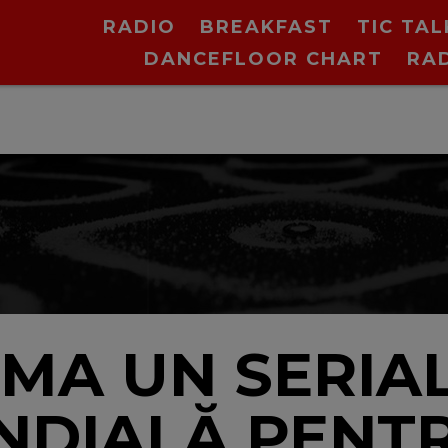
RADIO
BREAKFAST
TIC TAL
DANCEFLOOR CHART
RA
N
LMA UN SERIA
NDIALĂ PENT