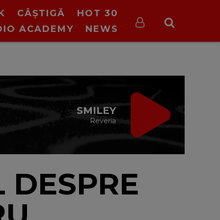
K
CÂȘTIGĂ
HOT 30
DIO ACADEMY
NEWS
ON STOP VIRGIN
cu Virgin Radio Romania
24/24
L DESPRE
RU