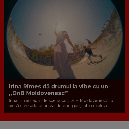
Irina Rimes dă drumul la vibe cu un
,,DnB Moldovenesc”
Irina Rimes aprinde scena cu „DnB Moldovenesc”, o
piesă care aduce un val de energie și ritm explozi...