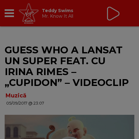
Non Stop Virgin
cu Virgin Radio Romania
24/24
RADIO
GUESS WHO A LANSAT
BREAKFAST
UN SUPER FEAT. CU
TIC TALK
IRINA RIMES –
„CUPIDON” – VIDEOCLIP
CÂȘTIGĂ
Muzică
HOT 30
05/09/2017 @ 23:07
DANCEFLOOR CHART
RADIO ACADEMY