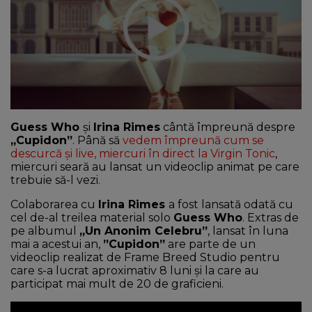
NEWS
CONTUL MEU
Guess Who
și
Irina Rimes
cântă împreună despre
„Cupidon”
. Până să
vedem împreună cum se
descurcă și live, miercuri în direct la Virgin Tonic
,
miercuri seară au lansat un videoclip animat pe care
trebuie să-l vezi.
Colaborarea cu
Irina Rimes
a fost lansată odată cu
cel de-al treilea material solo
Guess Who
. Extras de
pe albumul
„Un Anonim Celebru”
, lansat în luna
mai a acestui an,
”Cupidon”
are parte de un
videoclip realizat de Frame Breed Studio pentru
care s-a lucrat aproximativ 8 luni și la care au
participat mai mult de 20 de graficieni.