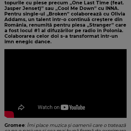
topurile cu piese precum „One Last Time (feat.
Jasper Jenset)” sau „Cool Me Down” cu INNA.
Pentru single-ul „Broken” colaborează cu Olivia
Addams, un talent într-o continuă creștere din
România, renumită pentru piesa „Stranger” care
a fost locul #1 al difuzărilor pe radio în Polonia.
Colaborarea celor doi s-a transformat într-un
imn enegic dance.
Gromee
:
Îmi place muzica și oamenii care o tratează
ca pe o pasiune și cea mai bună formă de exprimare.