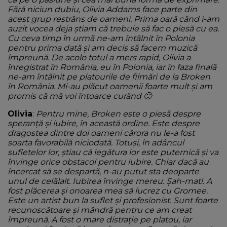
Fără niciun dubiu, Olivia Addams face parte din
acest grup restrâns de oameni. Prima oară când i-am
auzit vocea deja știam că trebuie să fac o piesă cu ea.
Cu ceva timp în urmă ne-am întâlnit în Polonia
pentru prima dată și am decis să facem muzică
împreună. De acolo totul a mers rapid, Olivia a
înregistrat în România, eu în Polonia, iar în faza finală
ne-am întâlnit pe platourile de filmări de la Broken
în România. Mi-au plăcut oamenii foarte mult și am
promis că mă voi întoarce curând 🙂
Olivia
:
Pentru mine, Broken este o piesă despre
speranță și iubire, în această ordine. Este despre
dragostea dintre doi oameni cărora nu le-a fost
soarta favorabilă niciodată. Totuși, în adâncul
sufletelor lor, știau că legătura lor este puternică și va
învinge orice obstacol pentru iubire. Chiar dacă au
încercat să se despartă, n-au putut sta deoparte
unul de celălalt. Iubirea învinge mereu. Șah-mat!. A
fost plăcerea și onoarea mea să lucrez cu Gromee.
Este un artist bun la suflet și profesionist. Sunt foarte
recunoscătoare și mândră pentru ce am creat
împreună. A fost o mare distrație pe platou, iar