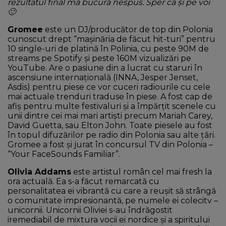
rezultatul final mă bucură nespus. Sper că și pe voi
🙂
Gromee
este un DJ/producător de top din Polonia
cunoscut drept “mașinăria de făcut hit-turi” pentru
10 single-uri de platină în Polinia, cu peste 90M de
streams pe Spotify și peste 160M vizualizări pe
YouTube. Are o pasiune din a lucrat cu staruri în
ascensiune internațională (INNA, Jesper Jenset,
Asdis) pentru piese ce vor cuceri radiourile cu cele
mai actuale trenduri traduse în piese. A fost cap de
afiș pentru multe festivaluri și a împărțit scenele cu
unii dintre cei mai mari artiști precum Mariah Carey,
David Guetta, sau Elton John. Toate piesele au fost
în topul difuzărilor pe radio din Polonia sau alte țări.
Gromee a fost și jurat în concursul TV din Polonia –
“Your FaceSounds Familiar”.
Olivia Addams
este artistul român cel mai fresh la
ora actuală. Ea s-a făcut remarcată cu
personalitatea ei vibrantă cu care a reușit să strângă
o comunitate impresionantă, pe numele ei colecitv –
unicornii. Unicornii Oliviei s-au îndrăgostit
iremediabil de mixtura vocii ei nordice și a spiritului