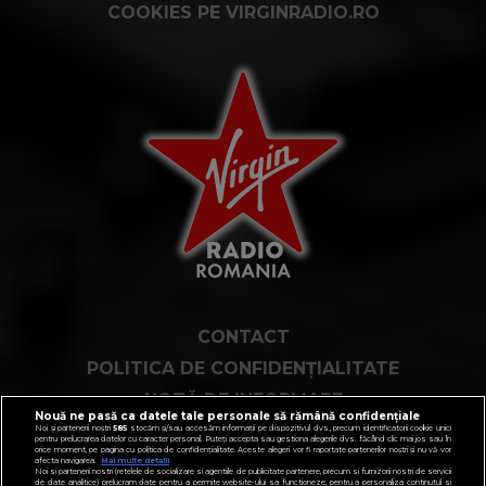
COOKIES PE VIRGINRADIO.RO
CONTACT
POLITICA DE CONFIDENȚIALITATE
NOTĂ DE INFORMARE
Nouă ne pasă ca datele tale personale să rămână confidențiale
TERMENI ȘI CONDIȚII
Noi și partenerii noștri
585
stocăm și/sau accesăm informații pe dispozitivul dvs., precum identificatorii cookie unici
pentru prelucrarea datelor cu caracter personal. Puteți accepta sau gestiona alegerile dvs. făcând clic mai jos sau în
orice moment, pe pagina cu politica de confidențialitate. Aceste alegeri vor fi raportate partenerilor noștri și nu vă vor
COD DEONTOLOGIC
afecta navigarea.
Mai multe detalii
Noi si partenerii nostri (retelele de socializare si agentiile de publicitate partenere, precum si furnizorii nostri de servicii
de date analitice) prelucram date pentru a permite website-ului sa functioneze, pentru a personaliza continutul si