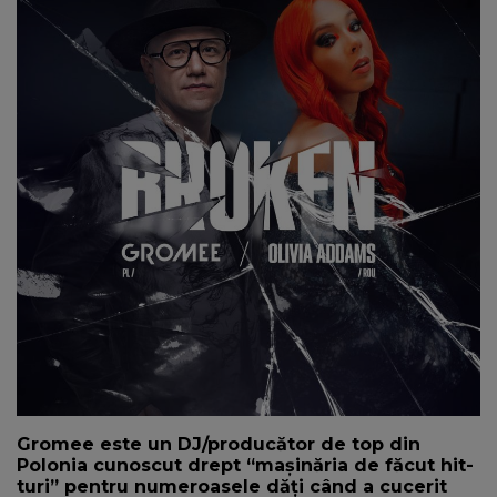
NEWS
CONTUL MEU
Gromee este un DJ/producător de top din
Polonia cunoscut drept “mașinăria de făcut hit-
turi” pentru numeroasele dăți când a cucerit