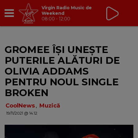
Virgin Radio Music de
Weekend
08:00 - 12:00
RADIO
GROMEE ÎȘI UNEȘTE
BREAKFAST
PUTERILE ALĂTURI DE
TIC TALK
OLIVIA ADDAMS
PENTRU NOUL SINGLE
CÂȘTIGĂ
BROKEN
HOT 30
CoolNews
,
Muzică
19/11/2021 @ 14:12
DANCEFLOOR CHART
RADIO ACADEMY