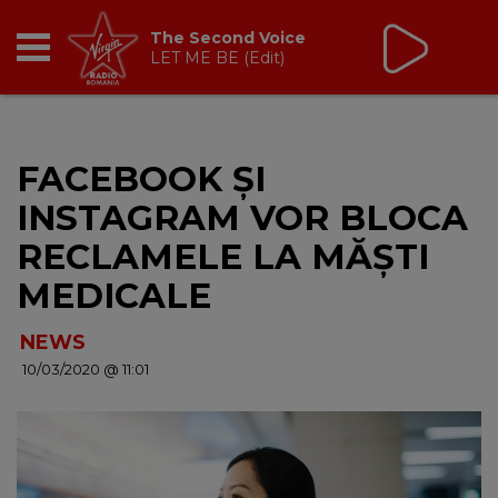
The Second Voice
LET ME BE (Edit)
RADIO
FACEBOOK ŞI
BREAKFAST
INSTAGRAM VOR BLOCA
TIC TALK
RECLAMELE LA MĂŞTI
MEDICALE
CÂȘTIGĂ
NEWS
HOT 30
10/03/2020 @ 11:01
DANCEFLOOR CHART
RADIO ACADEMY