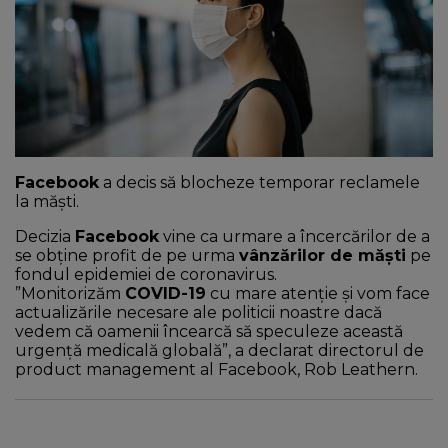
NEWS
CONTUL MEU
Facebook
a decis să blocheze temporar reclamele
la măşti.
Decizia
Facebook
vine ca urmare a încercărilor de a
se obţine profit de pe urma
vânzărilor de măşti
pe
fondul epidemiei de coronavirus.
”Monitorizăm
COVID-19
cu mare atenţie şi vom face
actualizările necesare ale politicii noastre dacă
vedem că oamenii încearcă să speculeze această
urgenţă medicală globală”, a declarat directorul de
product management al Facebook, Rob Leathern.