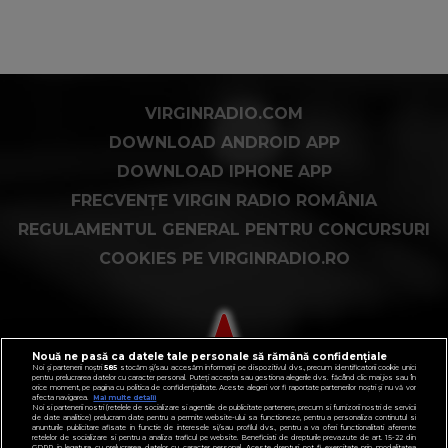
VIRGINRADIO.COM
DOWNLOAD ANDROID APP
DOWNLOAD IPHONE APP
FRECVENȚE VIRGIN RADIO ROMÂNIA
REGULAMENTUL GENERAL PENTRU CONCURSURI
COOKIES PE VIRGINRADIO.RO
Nouă ne pasă ca datele tale personale să rămână confidențiale
Noi și partenerii noștri
585
stocăm și/sau accesăm informații pe dispozitivul dvs., precum identificatorii cookie unici
pentru prelucrarea datelor cu caracter personal. Puteți accepta sau gestiona alegerile dvs. făcând clic mai jos sau în
orice moment, pe pagina cu politica de confidențialitate. Aceste alegeri vor fi raportate partenerilor noștri și nu vă vor
afecta navigarea.
Mai multe detalii
Noi si partenerii nostri (retelele de socializare si agentiile de publicitate partenere, precum si furnizorii nostri de servicii
de date analitice) prelucram date pentru a permite website-ului sa functioneze, pentru a personaliza continutul si
anunturile publicitare afisate in functie de interesele si/sau profilul dvs., pentru a va oferi functionalitati aferente
retelelor de socializare si pentru a analiza traficul pe website. Beneficiati de drepturile prevazute de art. 15-22 din
GDPR in legatura cu prelucrarea datelor cu caracter personal. Aceste drepturi pot fi exercitate prin modalitatea