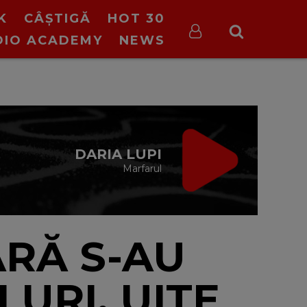
K
CÂȘTIGĂ
HOT 30
DIO ACADEMY
NEWS
IRGIN RADIO FIX
CE TREBUIE
cu Valeriu Șerban
13:00 - 16:00
ARĂ S-AU
URI. UITE