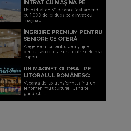
INTRAT CU MAȘINA PE
PLAJA DIN VADU ȘI A FOST
Un bărbat de 39 de ani a fost amendat
AMENDAT.
cu 1.000 de lei după ce a intrat cu
mașina...
ÎNGRIJIRE PREMIUM PENTRU
SENIORI: CE OFERĂ
CENTRUL AFFINITY LIFE
Alegerea unui centru de îngrijire
CARE (P)
pentru seniori este una dintre cele mai
import...
UN MAGNET GLOBAL PE
LITORALUL ROMÂNESC:
HOTEL CARMEN
Vacanța de lux transformată într-un
INTERNATIONAL 5★ DIN
fenomen multicultural Când te
gândești l...
VENUS (P)