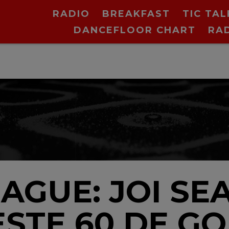
RADIO
BREAKFAST
TIC TAL
DANCEFLOOR CHART
RA
V
AGUE: JOI SE
STE 60 DE GOL