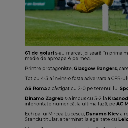
61 de goluri
s-au marcat joi seară, în prima 
medie de aproape
4
pe meci.
Printre protagoniste,
Glasgow Rangers
, car
Tot cu 4-3 a învins-o fosta adversara a CFR-ul
AS Roma
a câștigat cu 2-0 pe terenul lui
Spo
Dinamo Zagreb
s-a impus cu 3-2 la
Krasnod
inferioritate numerică, la ultima fază, pe
AC M
Echipa lui Mircea Lucescu,
Dynamo Kiev
a r
Stanciu titular, a terminat la egalitate cu
Lei