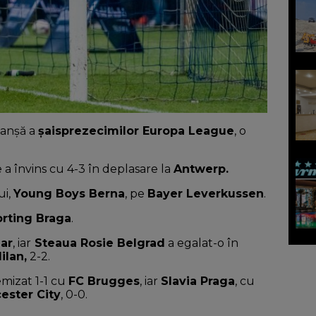
manșă a
șaisprezecimilor Europa League
, o
e a învins cu 4-3 în deplasare la
Antwerp.
ui,
Young Boys Berna
, pe
Bayer Leverkussen
.
rting Braga
.
ar
, iar
Steaua Rosie Belgrad
a egalat-o în
ilan,
2-2.
emizat 1-1 cu
FC Brugges
, iar
Slavia Praga
, cu
cester City
, 0-0.