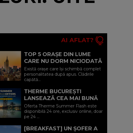
AI AFLAT?
TOP 5 ORAȘE DIN LUME
CARE NU DORM NICIODATĂ
ȘI POVEȘTILE DIN SPATELE
Există orașe care își schimbă complet
CELOR MAI CELEBRE
personalitatea după apus. Clădirile
capătă...
BULEVARDE DE ...
THERME BUCUREȘTI
LANSEAZĂ CEA MAI BUNĂ
OFERTĂ A VERII: MINUS 20%
Oferta Therme Summer Flash este
LA VOUCHERE, DOAR PE 24
disponibilă 24 ore, exclusiv online, doar
pe 24 ...
IULIE (P)...
[BREAKFAST] UN ȘOFER A