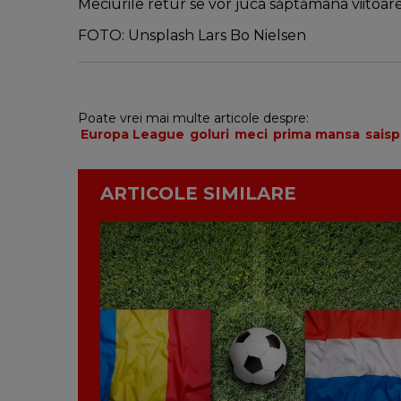
Meciurile retur se vor juca săptămâna viitoare
FOTO: Unsplash Lars Bo Nielsen
Poate vrei mai multe articole despre:
Europa League
goluri
meci
prima mansa
sais
ARTICOLE SIMILARE