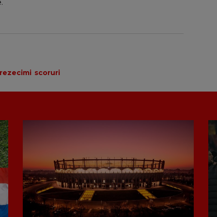
.
prezecimi
scoruri