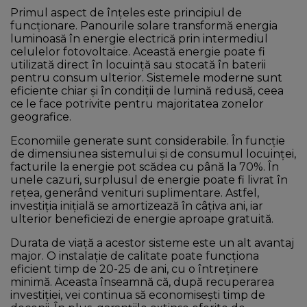
Primul aspect de înțeles este principiul de
funcționare. Panourile solare transformă energia
luminoasă în energie electrică prin intermediul
celulelor fotovoltaice. Această energie poate fi
utilizată direct în locuință sau stocată în baterii
pentru consum ulterior. Sistemele moderne sunt
eficiente chiar și în condiții de lumină redusă, ceea
ce le face potrivite pentru majoritatea zonelor
geografice.
Economiile generate sunt considerabile. În funcție
de dimensiunea sistemului și de consumul locuinței,
facturile la energie pot scădea cu până la 70%. În
unele cazuri, surplusul de energie poate fi livrat în
rețea, generând venituri suplimentare. Astfel,
investiția inițială se amortizează în câțiva ani, iar
ulterior beneficiezi de energie aproape gratuită.
Durata de viață a acestor sisteme este un alt avantaj
major. O instalație de calitate poate funcționa
eficient timp de 20-25 de ani, cu o întreținere
minimă. Aceasta înseamnă că, după recuperarea
investiției, vei continua să economisești timp de