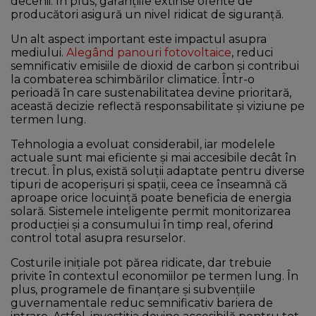
decenii. În plus, garanțiile extinse oferite de
producători asigură un nivel ridicat de siguranță.
Un alt aspect important este impactul asupra
mediului.
Alegând panouri fotovoltaice
, reduci
semnificativ emisiile de dioxid de carbon și contribui
la combaterea schimbărilor climatice. Într-o
perioadă în care sustenabilitatea devine prioritară,
această decizie reflectă responsabilitate și viziune pe
termen lung.
Tehnologia a evoluat considerabil, iar modelele
actuale sunt mai eficiente și mai accesibile decât în
trecut. În plus, există soluții adaptate pentru diverse
tipuri de acoperișuri și spații, ceea ce înseamnă că
aproape orice locuință poate beneficia de energia
solară. Sistemele inteligente permit monitorizarea
producției și a consumului în timp real, oferind
control total asupra resurselor.
Costurile inițiale pot părea ridicate, dar trebuie
privite în contextul economiilor pe termen lung. În
plus, programele de finanțare și subvențiile
guvernamentale reduc semnificativ bariera de