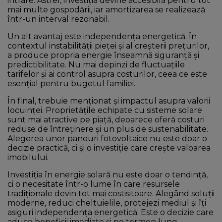
intrare. Astfel, investiția devine accesibilă pentru tot
mai multe gospodării, iar amortizarea se realizează
într-un interval rezonabil.
Un alt avantaj este independența energetică. În
contextul instabilității pieței și al creșterii prețurilor,
a produce propria energie înseamnă siguranță și
predictibilitate. Nu mai depinzi de fluctuațiile
tarifelor și ai control asupra costurilor, ceea ce este
esențial pentru bugetul familiei.
În final, trebuie menționat și impactul asupra valorii
locuinței. Proprietățile echipate cu sisteme solare
sunt mai atractive pe piață, deoarece oferă costuri
reduse de întreținere și un plus de sustenabilitate.
Alegerea unor panouri fotovoltaice nu este doar o
decizie practică, ci și o investiție care crește valoarea
imobilului.
Investiția în energie solară nu este doar o tendință,
ci o necesitate într-o lume în care resursele
tradiționale devin tot mai costisitoare. Alegând soluții
moderne, reduci cheltuielile, protejezi mediul și îți
asiguri independența energetică. Este o decizie care
aduce beneficii imediate și pe termen lung.