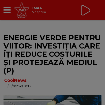
Virgin Radio Breakfast
cu Oana Paraschiv și
Andreas Petrescu
06:30 - 10:00
RADIO
ENERGIE VERDE PENTRU
BREAKFAST
VIITOR: INVESTIȚIA CARE
TIC TALK
ÎȚI REDUCE COSTURILE
ȘI PROTEJEAZĂ MEDIUL
CÂȘTIGĂ
(P)
HOT 30
CoolNews
31/10/2025 @ 10:13
DANCEFLOOR CHART
RADIO ACADEMY