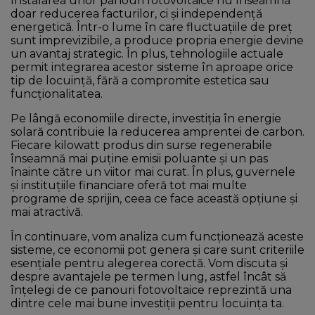
Instalarea unor panouri fotovoltaice nu înseamnă
doar reducerea facturilor, ci și independență
energetică. Într-o lume în care fluctuațiile de preț
sunt imprevizibile, a produce propria energie devine
un avantaj strategic. În plus, tehnologiile actuale
permit integrarea acestor sisteme în aproape orice
tip de locuință, fără a compromite estetica sau
funcționalitatea.
Pe lângă economiile directe, investiția în energie
solară contribuie la reducerea amprentei de carbon.
Fiecare kilowatt produs din surse regenerabile
înseamnă mai puține emisii poluante și un pas
înainte către un viitor mai curat. În plus, guvernele
și instituțiile financiare oferă tot mai multe
programe de sprijin, ceea ce face această opțiune și
mai atractivă.
În continuare, vom analiza cum funcționează aceste
sisteme, ce economii pot genera și care sunt criteriile
esențiale pentru alegerea corectă. Vom discuta și
despre avantajele pe termen lung, astfel încât să
înțelegi de ce panouri fotovoltaice reprezintă una
dintre cele mai bune investiții pentru locuința ta.