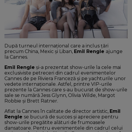
NEWS
CONTUL MEU
După turneul internațional care a inclus țări
precum China, Mexic și Liban,
Emil Rengle
ajunge
la Cannes.
Emil Rengle
și-a prezentat show-urile la cele mai
exclusiviste petreceri din cadrul evenimentelor
Cannes de pe Riviera Franceză și pe yachturile unor
vedete internaționale. Astfel, printre VIP-urile
prezente la Cannes care s-au bucurat de show-urile
sale se numără Jess Glynn, Olivia Wilde, Margot
Robbie și Brett Ratner.
Aflat la Cannes în calitate de director artistic,
Emil
Rengle
se bucură de succes și apreciere pentru
show-urile pregătite alături de frumoasele
dansatoare. Pentru evenimentele din cadrul celui