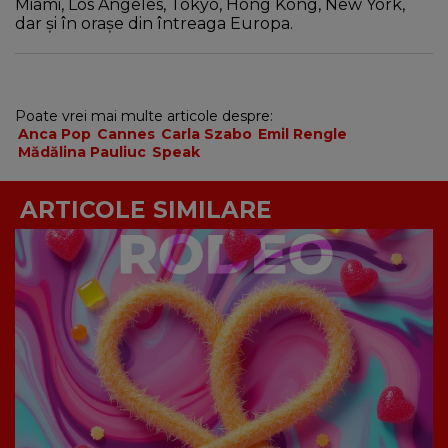
Miami, Los Angeles, Tokyo, Hong Kong, New York,
dar și în orașe din întreaga Europa.
Poate vrei mai multe articole despre:
Anca Pop
Cannes
Carla Szabo
Emil Rengle
Mădălina Pauliuc
Speak
ARTICOLE SIMILARE