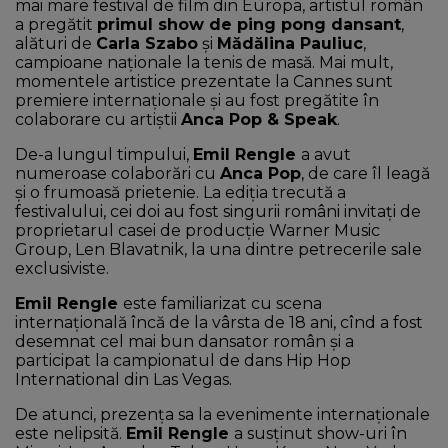
mai mare festival de film din Europa, artistul român
a pregătit
primul show de ping pong dansant
,
alături de
Carla Szabo
și
Mădălina Pauliuc
,
campioane naționale la tenis de masă. Mai mult,
momentele artistice prezentate la Cannes sunt
premiere internaționale și au fost pregătite în
colaborare cu artiștii
Anca Pop & Speak
.
De-a lungul timpului,
Emil Rengle
a avut
numeroase colaborări cu
Anca Pop
, de care îl leagă
și o frumoasă prietenie. La ediția trecută a
festivalului, cei doi au fost singurii români invitați de
proprietarul casei de producție Warner Music
Group, Len Blavatnik, la una dintre petrecerile sale
exclusiviste.
Emil Rengle
este familiarizat cu scena
internațională încă de la vârsta de 18 ani, cînd a fost
desemnat cel mai bun dansator român și a
participat la campionatul de dans Hip Hop
International din Las Vegas.
De atunci, prezența sa la evenimente internaționale
este nelipsită.
Emil Rengle
a susținut show-uri în