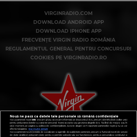
VIRGINRADIO.COM
DOWNLOAD ANDROID APP
DOWNLOAD IPHONE APP
FRECVENȚE VIRGIN RADIO ROMÂNIA
REGULAMENTUL GENERAL PENTRU CONCURSURI
COOKIES PE VIRGINRADIO.RO
Nouă ne pasă ca datele tale personale să rămână confidențiale
Noi și partenerii noștri
585
stocăm și/sau accesăm informații pe dispozitivul dvs., precum identificatorii cookie unici
pentru prelucrarea datelor cu caracter personal. Puteți accepta sau gestiona alegerile dvs. făcând clic mai jos sau în
orice moment, pe pagina cu politica de confidențialitate. Aceste alegeri vor fi raportate partenerilor noștri și nu vă vor
afecta navigarea.
Mai multe detalii
Noi si partenerii nostri (retelele de socializare si agentiile de publicitate partenere, precum si furnizorii nostri de servicii
de date analitice) prelucram date pentru a permite website-ului sa functioneze, pentru a personaliza continutul si