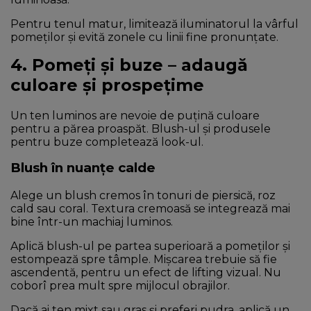
Pentru tenul matur, limitează iluminatorul la vârful
pomeților și evită zonele cu linii fine pronunțate.
4. Pomeți și buze – adaugă
culoare și prospețime
Un ten luminos are nevoie de puțină culoare
pentru a părea proaspăt. Blush-ul și produsele
pentru buze completează look-ul.
Blush în nuanțe calde
Alege un blush cremos în tonuri de piersică, roz
cald sau coral. Textura cremoasă se integrează mai
bine într-un machiaj luminos.
Aplică blush-ul pe partea superioară a pomeților și
estompează spre tâmple. Mișcarea trebuie să fie
ascendentă, pentru un efect de lifting vizual. Nu
coborî prea mult spre mijlocul obrajilor.
Dacă ai ten mixt sau gras și preferi pudra, aplică un