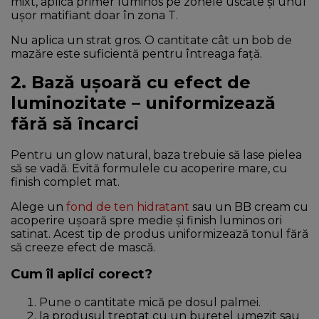
mixt, aplică primer luminos pe zonele uscate și unul
ușor matifiant doar în zona T.
Nu aplica un strat gros. O cantitate cât un bob de
mazăre este suficientă pentru întreaga față.
2. Bază ușoară cu efect de
luminozitate – uniformizează
fără să încarci
Pentru un glow natural, baza trebuie să lase pielea
să se vadă. Evită formulele cu acoperire mare, cu
finish complet mat.
Alege un
fond de ten hidratant
sau un BB cream cu
acoperire ușoară spre medie și finish luminos ori
satinat. Acest tip de produs uniformizează tonul fără
să creeze efect de mască.
Cum îl aplici corect?
Pune o cantitate mică pe dosul palmei.
Ia produsul treptat cu un burețel umezit sau