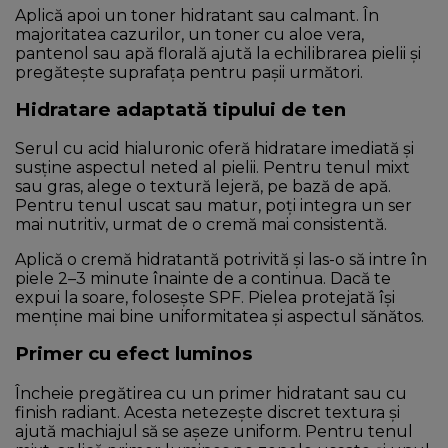
Aplică apoi un toner hidratant sau calmant. În
majoritatea cazurilor, un toner cu aloe vera,
pantenol sau apă florală ajută la echilibrarea pielii și
pregătește suprafața pentru pașii următori.
Hidratare adaptată tipului de ten
Serul cu acid hialuronic oferă hidratare imediată și
susține aspectul neted al pielii. Pentru tenul mixt
sau gras, alege o textură lejeră, pe bază de apă.
Pentru tenul uscat sau matur, poți integra un ser
mai nutritiv, urmat de o cremă mai consistentă.
Aplică o cremă hidratantă potrivită și las-o să intre în
piele 2–3 minute înainte de a continua. Dacă te
expui la soare, folosește SPF. Pielea protejată își
menține mai bine uniformitatea și aspectul sănătos.
Primer cu efect luminos
Încheie pregătirea cu un primer hidratant sau cu
finish radiant. Acesta netezește discret textura și
ajută machiajul să se așeze uniform. Pentru tenul