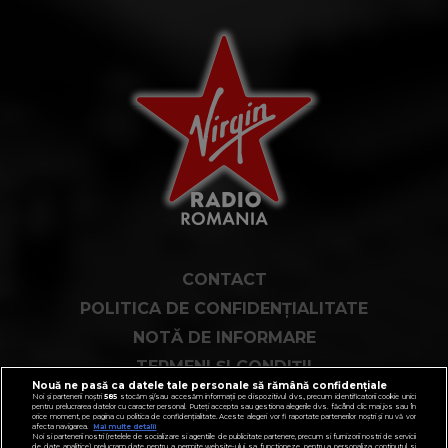
CONTACT
POLITICA DE CONFIDENȚIALITATE
NOTĂ DE INFORMARE
TERMENI ȘI CONDIȚII
Nouă ne pasă ca datele tale personale să rămână confidențiale
COD DEONTOLOGIC
Noi și partenerii noștri
585
stocăm și/sau accesăm informații pe dispozitivul dvs., precum identificatorii cookie unici
pentru prelucrarea datelor cu caracter personal. Puteți accepta sau gestiona alegerile dvs. făcând clic mai jos sau în
orice moment, pe pagina cu politica de confidențialitate. Aceste alegeri vor fi raportate partenerilor noștri și nu vă vor
PUBLICITATE PRIN RRM
afecta navigarea.
Mai multe detalii
Noi si partenerii nostri (retelele de socializare si agentiile de publicitate partenere, precum si furnizorii nostri de servicii
de date analitice) prelucram date pentru a permite website-ului sa functioneze, pentru a personaliza continutul si