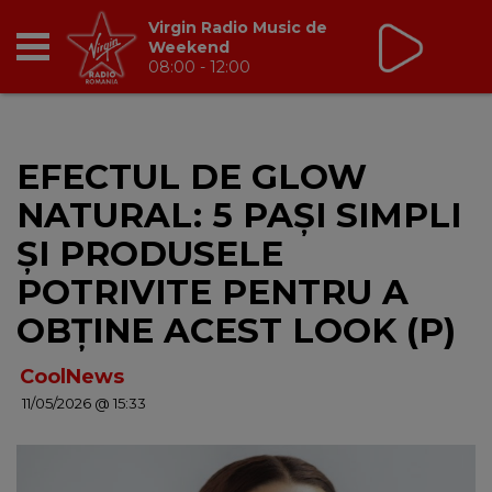
Virgin Radio Music de
Weekend
08:00 - 12:00
RADIO
EFECTUL DE GLOW
BREAKFAST
NATURAL: 5 PAȘI SIMPLI
TIC TALK
ȘI PRODUSELE
POTRIVITE PENTRU A
CÂȘTIGĂ
OBȚINE ACEST LOOK (P)
HOT 30
CoolNews
11/05/2026 @ 15:33
DANCEFLOOR CHART
RADIO ACADEMY