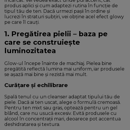
încărcat. Vei vedea exact unde pui accent, cât
produs aplici și cum adaptezi rutina în funcție de
tipul tău de ten. Dacă urmezi pașii în ordine și
lucrezi în straturi subțiri, vei obține acel efect glowy
pe care îl cauți.
1. Pregătirea pielii – baza pe
care se construiește
luminozitatea
Glow-ul începe înainte de machiaj. Pielea bine
pregătită reflectă lumina mai uniform, iar produsele
se așază mai bine și rezistă mai mult.
Curățare și echilibrare
Spală tenul cu un cleanser adaptat tipului tău de
piele. Dacă ai ten uscat, alege o formulă cremoasă.
Pentru ten mixt sau gras, optează pentru un gel
blând, care nu usucă excesiv. Evită produsele cu
alcool în concentrații mari, deoarece pot accentua
deshidratarea și textura.