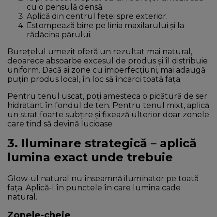
cu o pensulă densă.
Aplică din centrul feței spre exterior.
Estompează bine pe linia maxilarului și la
rădăcina părului.
Burețelul umezit oferă un rezultat mai natural,
deoarece absoarbe excesul de produs și îl distribuie
uniform. Dacă ai zone cu imperfecțiuni, mai adaugă
puțin produs local, în loc să încarci toată fața.
Pentru tenul uscat, poți amesteca o picătură de ser
hidratant în fondul de ten. Pentru tenul mixt, aplică
un strat foarte subțire și fixează ulterior doar zonele
care tind să devină lucioase.
3. Iluminare strategică – aplică
lumina exact unde trebuie
Glow-ul natural nu înseamnă iluminator pe toată
fața. Aplică-l în punctele în care lumina cade
natural.
Zonele-cheie