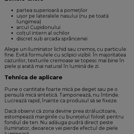
partea superioară a pomeților
ușor pe lateralele nasului (nu pe toată
lungimea)
arcul Cupidonului
colțul intern al ochilor
discret sub arcada sprâncenei
Alege un iluminator lichid sau cremos, cu particule
fine. Evită formulele cu sclipici vizibil. În majoritatea
cazurilor, texturile cremoase se topesc mai bine în
piele și arată mai natural în lumină de zi.
Tehnica de aplicare
Pune o cantitate foarte mică pe deget sau pe o
pensulă mică sintetică. Tamponează, nu întinde.
Lucrează rapid, înainte ca produsul să se fixeze.
Dacă observi că zona devine prea strălucitoare,
estompează marginile cu burețelul folosit pentru
fondul de ten. Nu adăuga pudră direct peste
iluminator, deoarece vei pierde efectul de piele
luminoasă.