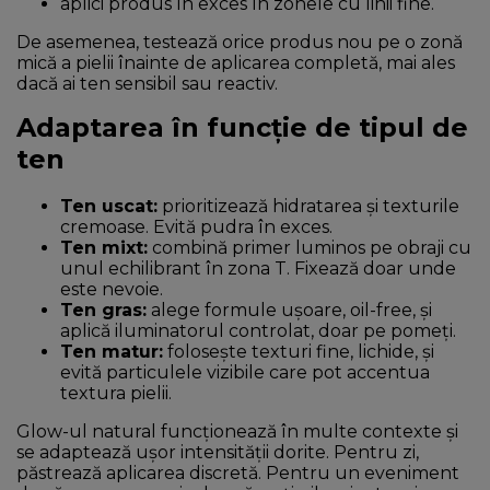
aplici produs în exces în zonele cu linii fine.
De asemenea, testează orice produs nou pe o zonă
mică a pielii înainte de aplicarea completă, mai ales
dacă ai ten sensibil sau reactiv.
Adaptarea în funcție de tipul de
ten
Ten uscat:
prioritizează hidratarea și texturile
cremoase. Evită pudra în exces.
Ten mixt:
combină primer luminos pe obraji cu
unul echilibrant în zona T. Fixează doar unde
este nevoie.
Ten gras:
alege formule ușoare, oil-free, și
aplică iluminatorul controlat, doar pe pomeți.
Ten matur:
folosește texturi fine, lichide, și
evită particulele vizibile care pot accentua
textura pielii.
Glow-ul natural funcționează în multe contexte și
se adaptează ușor intensității dorite. Pentru zi,
păstrează aplicarea discretă. Pentru un eveniment