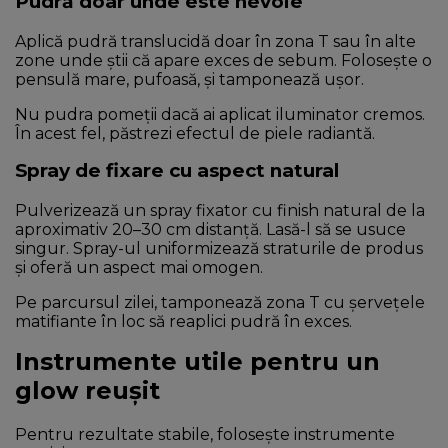
Pudră doar unde este nevoie
Aplică pudră translucidă doar în zona T sau în alte
zone unde știi că apare exces de sebum. Folosește o
pensulă mare, pufoasă, și tamponează ușor.
Nu pudra pomeții dacă ai aplicat iluminator cremos.
În acest fel, păstrezi efectul de piele radiantă.
Spray de fixare cu aspect natural
Pulverizează un spray fixator cu finish natural de la
aproximativ 20–30 cm distanță. Lasă-l să se usuce
singur. Spray-ul uniformizează straturile de produs
și oferă un aspect mai omogen.
Pe parcursul zilei, tamponează zona T cu șervețele
matifiante în loc să reaplici pudră în exces.
Instrumente utile pentru un
glow reușit
Pentru rezultate stabile, folosește instrumente