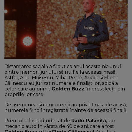
NEWS
CONTUL MEU
Distanțarea socială a făcut ca anul acesta niciunul
dintre membrii juriului să nu fie la aceeași masă.
Astfel, Andi Moisescu, Mihai Petre, Andra și Florin
Călinescu au jurizat numerele finaliștilor, adică a
celor care au primit
Golden Buzz
în preselecții, din
propriile lor case.
De asemenea, și concurenții au privit finala de acasă,
numerele fiind înregistrate înainte de această finală.
Premiul a fost adjudecat de
Radu Palaniță,
un
mecanic auto în vârstă de 40 de ani, care a fost
Golden Buzz-ul
lui
Florin Călinescu!
Acesta a