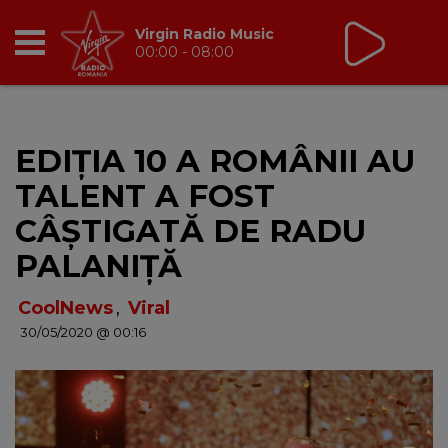
Virgin Radio Music
00:00 - 08:00
RADIO
EDIȚIA 10 A ROMÂNII AU
BREAKFAST
TALENT A FOST
TIC TALK
CÂȘTIGATĂ DE RADU
PALANIȚĂ
CÂȘTIGĂ
CoolNews
,
Viral
HOT 30
30/05/2020 @ 00:16
DANCEFLOOR CHART
RADIO ACADEMY