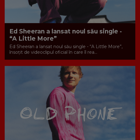
Ed Sheeran a lansat noul său single -
“A Little More”
Ed Sheeran a lansat noul său single - “A Little More”,
însoțit de videoclipul oficial în care îl rea...