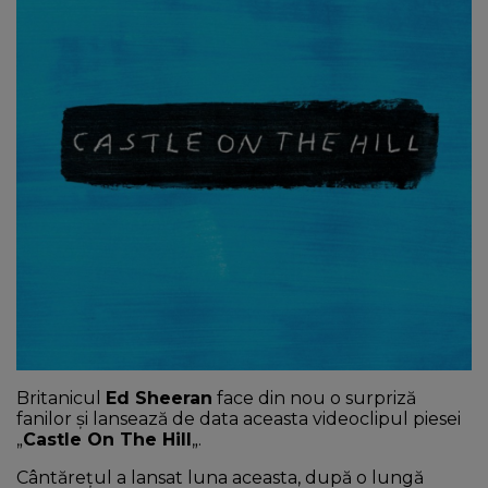
NEWS
CONTUL MEU
Britanicul
Ed Sheeran
face din nou o surpriză
fanilor și lansează de data aceasta videoclipul piesei
„
Castle On The Hill
„.
Cântărețul a lansat luna aceasta, după o lungă