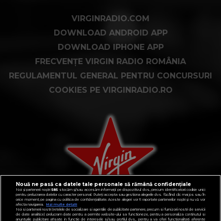
VIRGINRADIO.COM
DOWNLOAD ANDROID APP
DOWNLOAD IPHONE APP
FRECVENȚE VIRGIN RADIO ROMÂNIA
REGULAMENTUL GENERAL PENTRU CONCURSURI
COOKIES PE VIRGINRADIO.RO
Nouă ne pasă ca datele tale personale să rămână confidențiale
Noi și partenerii noștri
585
stocăm și/sau accesăm informații pe dispozitivul dvs., precum identificatorii cookie unici
pentru prelucrarea datelor cu caracter personal. Puteți accepta sau gestiona alegerile dvs. făcând clic mai jos sau în
orice moment, pe pagina cu politica de confidențialitate. Aceste alegeri vor fi raportate partenerilor noștri și nu vă vor
afecta navigarea.
Mai multe detalii
Noi si partenerii nostri (retelele de socializare si agentiile de publicitate partenere, precum si furnizorii nostri de servicii
de date analitice) prelucram date pentru a permite website-ului sa functioneze, pentru a personaliza continutul si
anunturile publicitare afisate in functie de interesele si/sau profilul dvs., pentru a va oferi functionalitati aferente