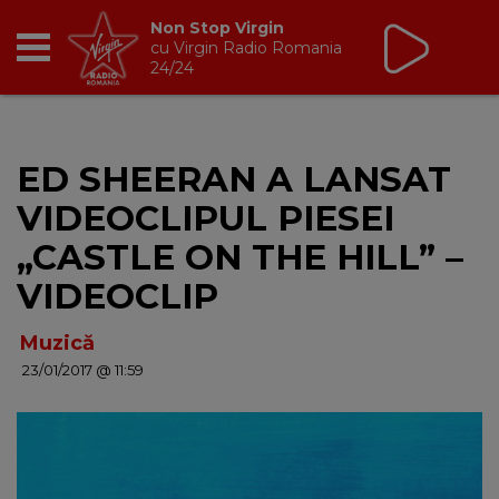
Non Stop Virgin
cu Virgin Radio Romania
24/24
RADIO
ED SHEERAN A LANSAT
BREAKFAST
VIDEOCLIPUL PIESEI
TIC TALK
„CASTLE ON THE HILL” –
VIDEOCLIP
CÂȘTIGĂ
Muzică
HOT 30
23/01/2017 @ 11:59
DANCEFLOOR CHART
RADIO ACADEMY