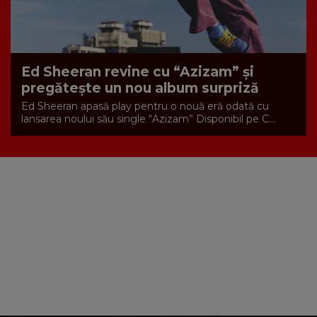
Ed Sheeran revine cu “Azizam” și
pregătește un nou album surpriză
Ed Sheeran apasă play pentru o nouă eră odată cu
lansarea noului său single “Azizam” Disponibil pe C...