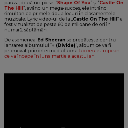
pauza, două noi piese: “
Shape Of You
” și “
Castle On
The Hill
“, având un mega-succes, ele intrând
simultan pe primele două locuri în clasamentele
muzicale. Lyric video-ul de la „
Castle On The Hill
” a
fost vizualizat de peste 60 de milioane de ori în
numai 2 săptămâni.
De asemenea,
Ed Sheeran
se pregătește pentru
lansarea albumului “
÷ (Divide)
“, album ce va fi
promovat prin intermediul unui
turneu european
ce va începe în luna martie a acestui an
.