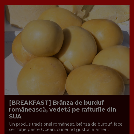
[BREAKFAST] Brânza de burduf
românească, vedetă pe rafturile din
SUA
Un produs tradițional românesc, brânza de burduf, face
senzație peste Ocean, cucerind gusturile amer...