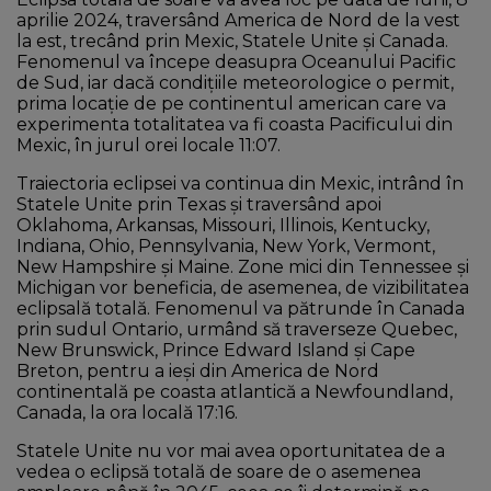
aprilie 2024, traversând America de Nord de la vest
la est, trecând prin Mexic, Statele Unite și Canada.
Fenomenul va începe deasupra Oceanului Pacific
de Sud, iar dacă condițiile meteorologice o permit,
prima locație de pe continentul american care va
experimenta totalitatea va fi coasta Pacificului din
Mexic, în jurul orei locale 11:07.
Traiectoria eclipsei va continua din Mexic, intrând în
Statele Unite prin Texas și traversând apoi
Oklahoma, Arkansas, Missouri, Illinois, Kentucky,
Indiana, Ohio, Pennsylvania, New York, Vermont,
New Hampshire și Maine. Zone mici din Tennessee și
Michigan vor beneficia, de asemenea, de vizibilitatea
eclipsală totală. Fenomenul va pătrunde în Canada
prin sudul Ontario, urmând să traverseze Quebec,
New Brunswick, Prince Edward Island și Cape
Breton, pentru a ieși din America de Nord
continentală pe coasta atlantică a Newfoundland,
Canada, la ora locală 17:16.
Statele Unite nu vor mai avea oportunitatea de a
vedea o eclipsă totală de soare de o asemenea