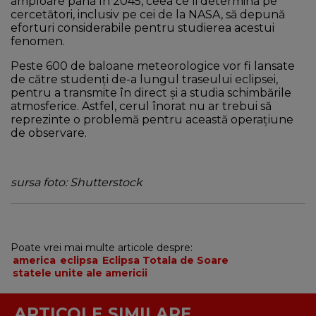
amploare până în 2045, ceea ce îi determină pe
cercetători, inclusiv pe cei de la NASA, să depună
eforturi considerabile pentru studierea acestui
fenomen.
Peste 600 de baloane meteorologice vor fi lansate
de către studenți de-a lungul traseului eclipsei,
pentru a transmite în direct și a studia schimbările
atmosferice. Astfel, cerul înorat nu ar trebui să
reprezinte o problemă pentru această operațiune
de observare.
sursa foto: Shutterstock
Poate vrei mai multe articole despre:
america
eclipsa
Eclipsa Totala de Soare
statele unite ale americii
ARTICOLE SIMILARE