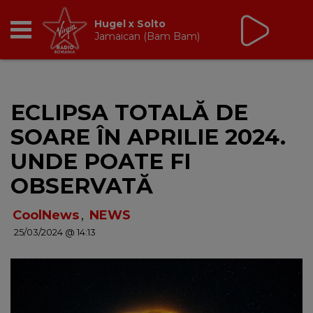
Non Stop Virgin
cu Virgin Radio Romania
24/24
RADIO
ECLIPSA TOTALĂ DE
BREAKFAST
SOARE ÎN APRILIE 2024.
TIC TALK
UNDE POATE FI
OBSERVATĂ
CÂȘTIGĂ
CoolNews
,
NEWS
HOT 30
25/03/2024 @ 14:13
DANCEFLOOR CHART
RADIO ACADEMY