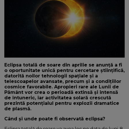
NEWS
CONTUL MEU
Eclipsa totală de soare din aprilie se anunță a fi
o oportunitate unică pentru cercetare științifică,
datorită noilor tehnologii spațiale și a
telescoapelor avansate, precum și a condițiilor
cosmice favorabile. Apropieri rare ale Lunii de
Pământ vor crea o perioadă extinsă și intensă
de întuneric, iar activitatea solară crescută
prezintă potențialul pentru explozii dramatice
de plasmă.
Când și unde poate fi observată eclipsa?
Eclipsa totală de soare va avea loc pe data de luni, 8