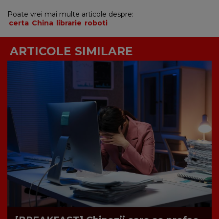
Poate vrei mai multe articole despre:
certa
China
librarie
roboti
ARTICOLE SIMILARE