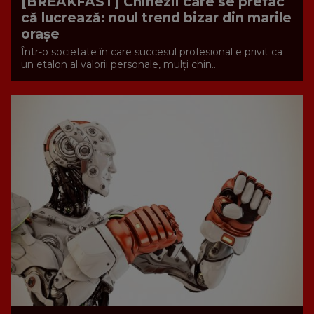
[BREAKFAST] Chinezii care se prefac
că lucrează: noul trend bizar din marile
orașe
Într-o societate în care succesul profesional e privit ca
un etalon al valorii personale, mulți chin...