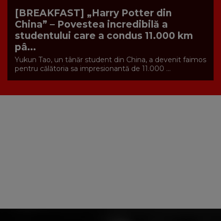
[BREAKFAST] „Harry Potter din
China” – Povestea incredibilă a
studentului care a condus 11.000 km
pâ...
Yukun Tao, un tânăr student din China, a devenit faimos
pentru călătoria sa impresionantă de 11.000 ...