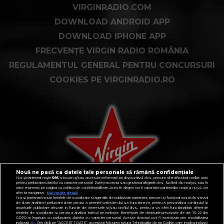
VIRGINRADIO.COM
DOWNLOAD ANDROID APP
DOWNLOAD IPHONE APP
FRECVENȚE VIRGIN RADIO ROMÂNIA
REGULAMENTUL GENERAL PENTRU CONCURSURI
COOKIES PE VIRGINRADIO.RO
Nouă ne pasă ca datele tale personale să rămână confidențiale
Noi și partenerii noștri
585
stocăm și/sau accesăm informații pe dispozitivul dvs., precum identificatorii cookie unici
pentru prelucrarea datelor cu caracter personal. Puteți accepta sau gestiona alegerile dvs. făcând clic mai jos sau în
orice moment, pe pagina cu politica de confidențialitate. Aceste alegeri vor fi raportate partenerilor noștri și nu vă vor
afecta navigarea.
Mai multe detalii
Noi si partenerii nostri (retelele de socializare si agentiile de publicitate partenere, precum si furnizorii nostri de servicii
de date analitice) prelucram date pentru a permite website-ului sa functioneze, pentru a personaliza continutul si
anunturile publicitare afisate in functie de interesele si/sau profilul dvs., pentru a va oferi functionalitati aferente
retelelor de socializare si pentru a analiza traficul pe website. Beneficiati de drepturile prevazute de art. 15-22 din
GDPR in legatura cu prelucrarea datelor cu caracter personal. Aceste drepturi pot fi exercitate prin modalitatea
indicata
aici
. Prin click pe “ACCEPT TOATE”, acceptati folosirea tuturor Tehnologiilor de tip Cookie, care implica inclusiv