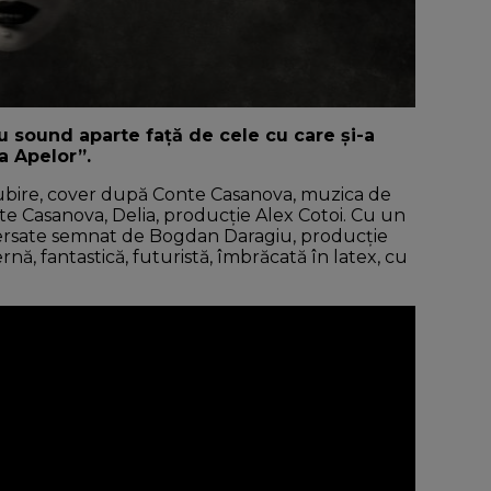
cu sound aparte față de cele cu care și-a
na Apelor”.
 iubire, cover după Conte Casanova, muzica de
nte Casanova, Delia, producție Alex Cotoi. Cu un
versate semnat de Bogdan Daragiu, producție
rnă, fantastică, futuristă, îmbrăcată în latex, cu