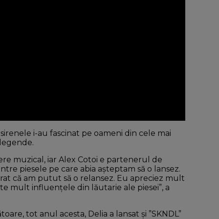
irenele i-au fascinat pe oameni din cele mai
 legende.
re muzical, iar Alex Cotoi e partenerul de
intre piesele pe care abia așteptam să o lansez.
at că am putut să o relansez. Eu apreciez mult
te mult influențele din lăutarie ale piesei”, a
are, tot anul acesta, Delia a lansat și ”SKNDL”