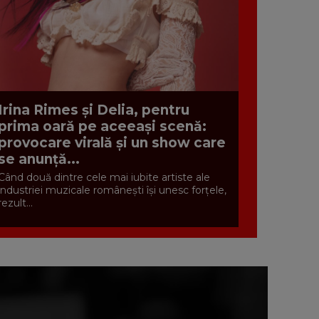
Irina Rimes și Delia, pentru
prima oară pe aceeași scenă:
provocare virală și un show care
se anunță...
Când două dintre cele mai iubite artiste ale
industriei muzicale românești își unesc forțele,
rezult...