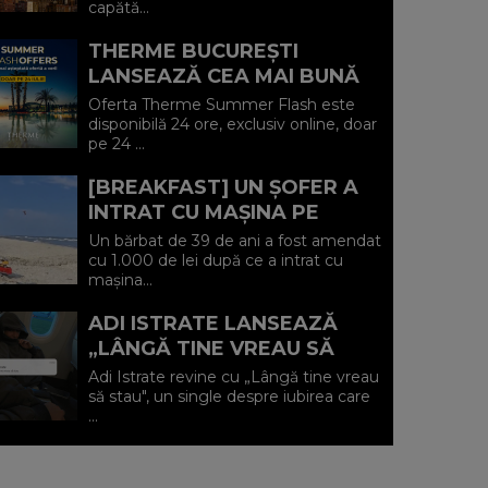
capătă...
BULEVARDE DE ...
THERME BUCUREȘTI
LANSEAZĂ CEA MAI BUNĂ
OFERTĂ A VERII: MINUS 20%
Oferta Therme Summer Flash este
LA VOUCHERE, DOAR PE 24
disponibilă 24 ore, exclusiv online, doar
pe 24 ...
IULIE (P)...
[BREAKFAST] UN ȘOFER A
INTRAT CU MAȘINA PE
PLAJA DIN VADU ȘI A FOST
Un bărbat de 39 de ani a fost amendat
AMENDAT.
cu 1.000 de lei după ce a intrat cu
mașina...
ADI ISTRATE LANSEAZĂ
„LÂNGĂ TINE VREAU SĂ
STAU" O DECLARAȚIE
Adi Istrate revine cu „Lângă tine vreau
SINCERĂ DESPRE IUBIREA
să stau", un single despre iubirea care
...
CARE ADUCE LINIȘ...