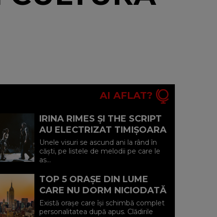
AI AFLAT?
IRINA RIMES ȘI THE SCRIPT
AU ELECTRIZAT TIMIȘOARA
CU UN DUET-SURPRIZĂ PE
Unele visuri se ascund ani la rând în
„HALL OF FAME"
căști, pe listele de melodii pe care le
as...
TOP 5 ORAȘE DIN LUME
CARE NU DORM NICIODATĂ
ȘI POVEȘTILE DIN SPATELE
Există orașe care își schimbă complet
CELOR MAI CELEBRE
personalitatea după apus. Clădirile