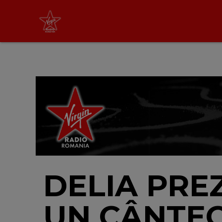
Virgin Radio Music
00:00 - 08:00
LIVE &
PODCAST
DELIA PRE
UN CÂNTEC