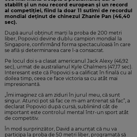
stabilit și un nou record european și un record
al competiției, fiind la doar 11 sutimi de recordul
mondial deținut de chinezul Zhanle Pan (46,40
sec).
După aurul obținut marți la proba de 200 metri
liber, Popovici devine dublu campion mondial la
Singapore, confirmând forma spectaculoasă în care
se află și determinarea care l-a consacrat.
Pe locul doi s-a clasat americanul Jack Alexy (46,92
sec), urmat de australianul Kyle Chalmers (47,17 sec).
Interesant este că Popovici s-a calificat în finală cu al
doilea timp, ceea ce face victoria sa cu atât mai
impresionantă.
„Îmi imaginez că am ziduri în jurul meu, că sunt
singur. Atunci pot să fac ce m-am antrenat să fac”, a
declarat Popovici după cursă, subliniind cât de
important este controlul mental într-un sport atât
de competitiv.
În mod surprinzător, David a anunțat că nu va
participa la proba de 50 metri liber, programată să