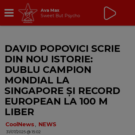
Virgin Radio Music de
Weekend
08:00 - 12:00
RADIO
DAVID POPOVICI SCRIE
BREAKFAST
DIN NOU ISTORIE:
TIC TALK
DUBLU CAMPION
MONDIAL LA
CÂȘTIGĂ
SINGAPORE ȘI RECORD
HOT 30
EUROPEAN LA 100 M
LIBER
DANCEFLOOR CHART
CoolNews
,
NEWS
RADIO ACADEMY
31/07/2025 @ 15:02