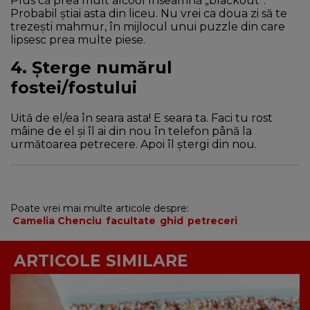
Plus că prea mult alcool înseamnă „blackout”.
Probabil știai asta din liceu. Nu vrei ca doua zi să te
trezești mahmur, în mijlocul unui puzzle din care
lipsesc prea multe piese.
4. Șterge numărul
fostei/fostului
Uită de el/ea în seara asta! E seara ta. Faci tu rost
mâine de el și îl ai din nou în telefon până la
următoarea petrecere. Apoi îl ștergi din nou.
Poate vrei mai multe articole despre:
Camelia Chenciu
facultate
ghid
petreceri
ARTICOLE SIMILARE