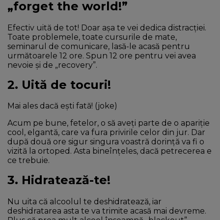
„forget the world!”
Efectiv uită de tot! Doar așa te vei dedica distracției.
Toate problemele, toate cursurile de mate,
seminarul de comunicare, lasă-le acasă pentru
următoarele 12 ore. Spun 12 ore pentru vei avea
nevoie și de „recovery”.
2. Uită de tocuri!
Mai ales dacă ești fată! (joke)
Acum pe bune, fetelor, o să aveți parte de o apariție
cool, elgantă, care va fura privirile celor din jur. Dar
după două ore sigur singura voastră dorință va fi o
vizită la ortoped. Asta bineînțeles, dacă petrecerea e
ce trebuie.
3. Hidratează-te!
Nu uita că alcoolul te deshidratează, iar
deshidratarea asta te va trimite acasă mai devreme.