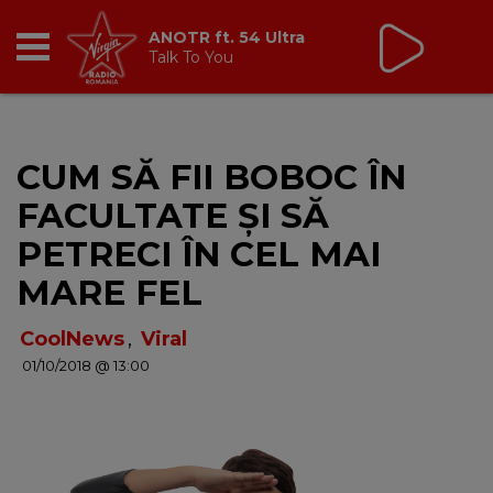
Virgin Radio Music
00:00 - 08:00
RADIO
CUM SĂ FII BOBOC ÎN
BREAKFAST
FACULTATE ȘI SĂ
TIC TALK
PETRECI ÎN CEL MAI
MARE FEL
CÂȘTIGĂ
CoolNews
,
Viral
HOT 30
01/10/2018 @ 13:00
DANCEFLOOR CHART
RADIO ACADEMY