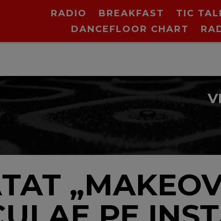
RADIO
BREAKFAST
TIC TAL
DANCEFLOOR CHART
RA
V
TAT „MAKEOVE
CULAE PE INS