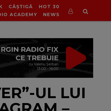
K
CÂȘTIGĂ
HOT 30
DIO ACADEMY
NEWS
IRGIN RADIO FIX
CE TREBUIE
cu Valeriu Șerban
13:00 - 16:00
R”-UL LUI
TAGRAM –