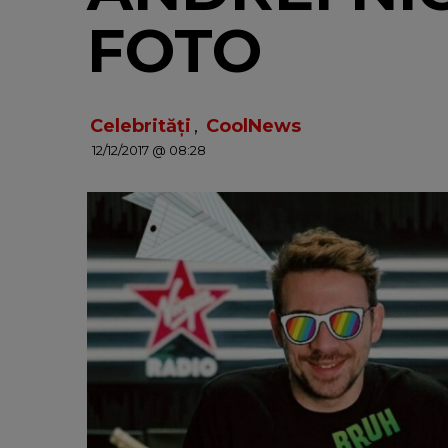
FOTO
Celebrități
,
CoolNews
12/12/2017 @ 08:28