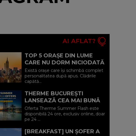
AI AFLAT?
TOP 5 ORAȘE DIN LUME
CARE NU DORM NICIODATĂ
ȘI POVEȘTILE DIN SPATELE
Există orașe care își schimbă complet
CELOR MAI CELEBRE
personalitatea după apus. Clădirile
capătă...
BULEVARDE DE ...
THERME BUCUREȘTI
LANSEAZĂ CEA MAI BUNĂ
OFERTĂ A VERII: MINUS 20%
Oferta Therme Summer Flash este
LA VOUCHERE, DOAR PE 24
disponibilă 24 ore, exclusiv online, doar
pe 24 ...
IULIE (P)...
[BREAKFAST] UN ȘOFER A