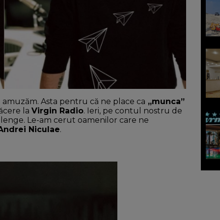
 amuzăm. Asta pentru că ne place ca
„munca”
lăcere la
Virgin Radio
. Ieri, pe contul nostru de
llenge. Le-am cerut oamenilor care ne
Andrei Niculae
.