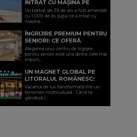
INTRAT CU MAȘINA PE
PLAJA DIN VADU ȘI A FOST
Un bărbat de 39 de ani a fost amendat
AMENDAT.
cu 1.000 de lei după ce a intrat cu
mașina...
ÎNGRIJIRE PREMIUM PENTRU
SENIORI: CE OFERĂ
CENTRUL AFFINITY LIFE
Alegerea unui centru de îngrijire
CARE (P)
pentru seniori este una dintre cele mai
import...
UN MAGNET GLOBAL PE
LITORALUL ROMÂNESC:
HOTEL CARMEN
Vacanța de lux transformată într-un
INTERNATIONAL 5★ DIN
fenomen multicultural Când te
gândești l...
VENUS (P)