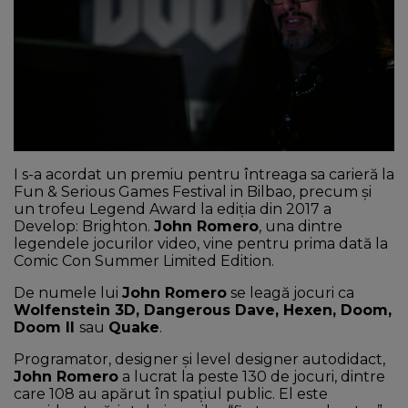
NEWS
CONTUL MEU
I s-a acordat un premiu pentru întreaga sa carieră la
Fun & Serious Games Festival in Bilbao, precum și
un trofeu Legend Award la ediția din 2017 a
Develop: Brighton.
John Romero
, una dintre
legendele jocurilor video, vine pentru prima dată la
Comic Con Summer Limited Edition.
De numele lui
John Romero
se leagă jocuri ca
Wolfenstein 3D, Dangerous Dave, Hexen, Doom,
Doom II
sau
Quake
.
Programator, designer și level designer autodidact,
John Romero
a lucrat la peste 130 de jocuri, dintre
care 108 au apărut în spațiul public. El este