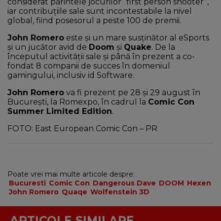
considerat părintele jocurilor “first person shooter”,
iar contribuțiile sale sunt incontestabile la nivel
global, fiind posesorul a peste 100 de premii.
John Romero
este și un mare susținător al eSports
și un jucător avid de
Doom
și
Quake
. De la
începutul activității sale și până în prezent a co-
fondat 8 companii de succes în domeniul
gamingului, inclusiv id Software.
John Romero
va fi prezent pe 28 și 29 august în
București, la Romexpo, în cadrul la
Comic Con
Summer Limited Edition
.
FOTO: East European Comic Con – PR
Poate vrei mai multe articole despre:
Bucuresti
Comic Con
Dangerous Dave
DOOM
Hexen
John Romero
Quaqe
Wolfenstein 3D
ARTICOLE SIMILARE