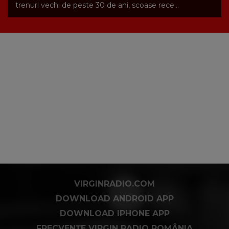
trenuri vechi de peste 30 de ani, scoase rece...
VIRGINRADIO.COM
DOWNLOAD ANDROID APP
DOWNLOAD IPHONE APP
FRECVENȚE VIRGIN RADIO ROMÂNIA