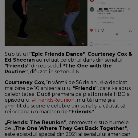
NEWS
CONTUL MEU
Sub titlul
”Epic Friends Dance”
,
Courteney Cox &
Ed Sheeran
au reluat celebrul dans din serialul
”Friends”
din episodul
“The One with the
Routine”
, difuzat în sezonul 6.
Courteney Cox
, în vârstă de 56 de ani, și-a dedicat
mai bine de 10 ani serialului
“Friends”
, care i-a adus
celebritatea. După premiera pe platformele HBO a
episodului
#FriendsReunion
, multă lume și-a
amintit de scenele celebre din serial și a căutat să
reînceapă un maraton de
”Friends”
.
„Friends: The Reunion”
, promovat și sub numele
de
„The One Where They Get Back Together”
,
este episodul special din 2021 al serialului american