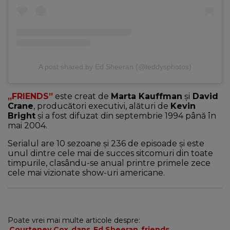
A post shared by Ed Sheeran (@teddysphotos)
„FRIENDS”
este creat de
Marta Kauffman
şi
David
Crane
, producători executivi, alături de
Kevin
Bright
și a fost difuzat din septembrie 1994 până în
mai 2004.
Serialul are 10 sezoane și 236 de episoade și este
unul dintre cele mai de succes sitcomuri din toate
timpurile, clasându-se anual printre primele zece
cele mai vizionate show-uri americane.
Poate vrei mai multe articole despre:
Courteney Cox
dans
Ed Sheeran
friends