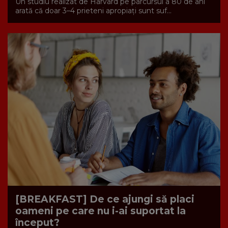
Un studiu realizat de Harvard pe parcursul a 80 de ani
arată că doar 3–4 prieteni apropiați sunt suf...
[BREAKFAST] De ce ajungi să placi
oameni pe care nu i-ai suportat la
început?