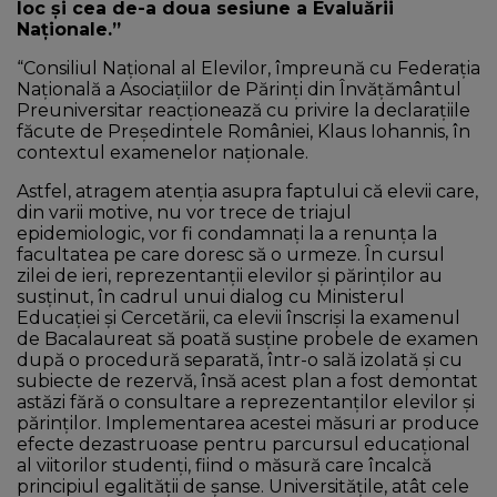
loc și cea de-a doua sesiune a Evaluării
Naționale.”
“Consiliul Național al Elevilor, împreună cu Federația
Națională a Asociațiilor de Părinți din Învățământul
Preuniversitar reacționează cu privire la declarațiile
făcute de Președintele României, Klaus Iohannis, în
contextul examenelor naționale.
Astfel, atragem atenția asupra faptului că elevii care,
din varii motive, nu vor trece de triajul
epidemiologic, vor fi condamnați la a renunța la
facultatea pe care doresc să o urmeze. În cursul
zilei de ieri, reprezentanții elevilor și părinților au
susținut, în cadrul unui dialog cu Ministerul
Educației și Cercetării, ca elevii înscriși la examenul
de Bacalaureat să poată susține probele de examen
după o procedură separată, într-o sală izolată și cu
subiecte de rezervă, însă acest plan a fost demontat
astăzi fără o consultare a reprezentanților elevilor și
părinților. Implementarea acestei măsuri ar produce
efecte dezastruoase pentru parcursul educațional
al viitorilor studenți, fiind o măsură care încalcă
principiul egalității de șanse. Universitățile, atât cele