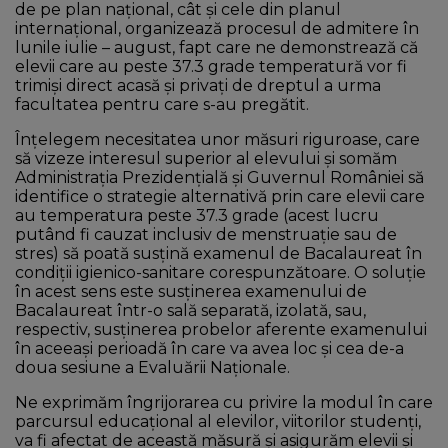
de pe plan național, cât și cele din planul
internațional, organizează procesul de admitere în
lunile iulie – august, fapt care ne demonstrează că
elevii care au peste 37.3 grade temperatură vor fi
trimiși direct acasă și privați de dreptul a urma
facultatea pentru care s-au pregătit.
Înțelegem necesitatea unor măsuri riguroase, care
să vizeze interesul superior al elevului și somăm
Administrația Prezidențială și Guvernul României să
identifice o strategie alternativă prin care elevii care
au temperatura peste 37.3 grade (acest lucru
putând fi cauzat inclusiv de menstruație sau de
stres) să poată susțină examenul de Bacalaureat în
condiții igienico-sanitare corespunzătoare. O soluție
în acest sens este susținerea examenului de
Bacalaureat într-o sală separată, izolată, sau,
respectiv, susținerea probelor aferente examenului
în aceeași perioadă în care va avea loc și cea de-a
doua sesiune a Evaluării Naționale.
Ne exprimăm îngrijorarea cu privire la modul în care
parcursul educațional al elevilor, viitorilor studenți,
va fi afectat de această măsură și asigurăm elevii și