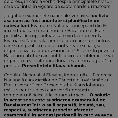
de presă, în care a vorbit despre principalele măsuri
care vor intra în vigoare de săptămânile următoare.
„Legat de examenele nationale, vor avea
loc fizic
asa cum au fost anuntate si planificate de
cateva luni
. Evaluarea Nationala incepand din 15
iunie dupa care examenul de Bacalaureat. Este
posibil sa fie copii bolnavi care vin la examen. La
Evaluarea Nationala, pentru copii care sunt bolnavi,
care sunt gasiti cu febra la intrarea in scoala, se
organizeaza o a doua sesiune din 29 iunie. In privinta
Bacalaureatului si aici pot fi copii cu probleme, se va
organiza ca si in alti ani a doua sesiune in august.”, a
precizat
Președintele Klaus Iohannis
Consiliul Național al Elevilor, împreună cu Federația
Națională a Asociațiilor de Părinți din Învățământul
Preuniversar îi cer Președintelui Klaus Iohannis
măsuri pentru elevii care vor fi depistați cu
temperatură ridicată la intrarea în școli:
„O soluție
în acest sens este susținerea examenului de
Bacalaureat într-o sală separată, izolată, sau,
respectiv, susținerea probelor aferente
examenului în aceeași perioadă în care va avea