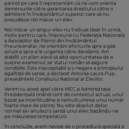
părinții pe care îi reprezentăm că ne vom orienta
demersurile către garantarea dreptului către o
admitere în învățământul superior care să nu
prejudieze nici măcar un elev.
Nici măcar un singur elev nu trebuie lăsat în urmă,
motiv pentru care, împreună cu Federația Națională
a Asociațiilor de Părinți din Învățământul
Preuniversitar, ne orientăm eforturile spre a găsi
soluții și spre a le urgenta către decidenți. Am
stabilit un plan: elevii să aibă oportunitatea de a
susține examenul, iar statul român să asigure
condițiile. Este inacceptabil și o negare a principiului
egalității de șanse, a declarat Antonia-Laura Pup,
președintele Consiliului Național al Elevilor.
Venim cu acest apel către MEC și Administrația
Prezidențială ținând cont de contextul actual, unul
bazat pe incertitudine si nemulțumirea unui număr
foarte mare de părinți. Nu este absolut deloc
normal să-i anulezi o șansă unui elev, bazându-ne
pe măsurarea temperaturii.
În concluzie, avem nevoie de o procedură specială si