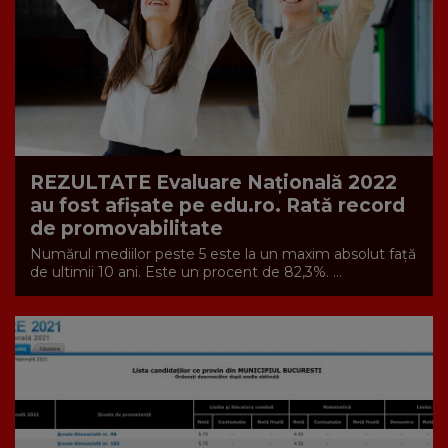
REZULTATE Evaluare Națională 2022
au fost afișate pe edu.ro. Rată record
de promovabilitate
Numărul mediilor peste 5 este la un maxim absolut față
de ultimii 10 ani. Este un procent de 82,3%. ...