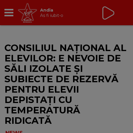
Non Stop Virgin
cu Virgin Radio Romania
24/24
RADIO
CONSILIUL NAȚIONAL AL
BREAKFAST
ELEVILOR: E NEVOIE DE
TIC TALK
SĂLI IZOLATE ȘI
SUBIECTE DE REZERVĂ
CÂȘTIGĂ
PENTRU ELEVII
HOT 30
DEPISTAȚI CU
TEMPERATURĂ
DANCEFLOOR CHART
RIDICATĂ
RADIO ACADEMY