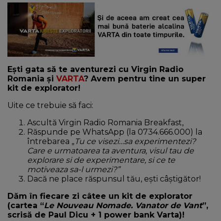
NEWS
CONTUL MEU
Ești gata să te aventurezi cu Virgin Radio
Romania și
VARTA
? Avem pentru tine un super
kit de explorator!
Uite ce trebuie să faci:
Ascultă Virgin Radio Romania Breakfast,
Răspunde pe WhatsApp (la 0734.666.000) la
întrebarea „
Tu ce visezi…sa experimentezi?
Care e urmatoarea ta aventura, visul tau de
explorare si de experimentare, si ce te
motiveaza sa-l urmezi?”
Dacă ne place răspunsul tău, ești câștigător!
Dăm în fiecare zi câtee un kit de explorator
(cartea “
Le Nouveau Nomade. Vanator de Vant
”,
scrisă de Paul Dicu + 1 power bank Varta)!