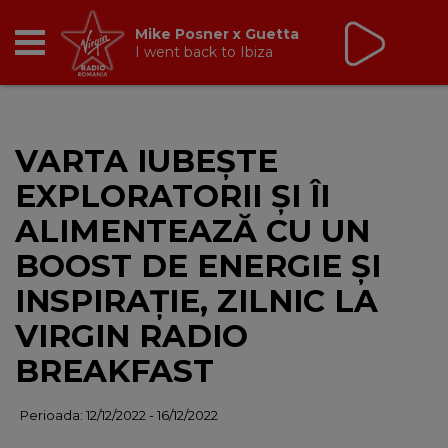
Mike Posner x Guetta
I went back to Ibiza
RADIO
VARTA IUBEȘTE
BREAKFAST
EXPLORATORII ȘI ÎI
TIC TALK
ALIMENTEAZĂ CU UN
BOOST DE ENERGIE ȘI
CÂȘTIGĂ
INSPIRAȚIE, ZILNIC LA
HOT 30
VIRGIN RADIO
BREAKFAST
DANCEFLOOR CHART
Perioada: 12/12/2022 - 16/12/2022
RADIO ACADEMY