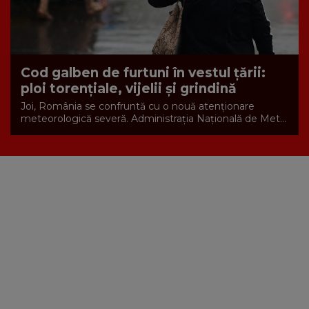
Cod galben de furtuni în vestul țării:
ploi torențiale, vijelii și grindină
Joi, România se confruntă cu o nouă atenționare
meteorologică severă. Administrația Națională de Met...