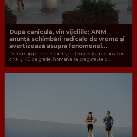
După caniculă, vin vijeliile: ANM
anunță schimbări radicale de vreme și
avertizează asupra fenomenel...
După mai multe zile toride, cu temperaturi ce au atins
chiar și 40 de grade, România se pregătește p...