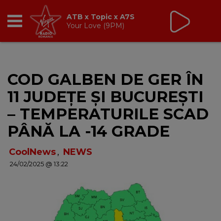
Virgin Radio Music
cu Alina Chinie
19:00 - 21:00
RADIO
COD GALBEN DE GER ÎN
BREAKFAST
11 JUDEȚE ȘI BUCUREȘTI
TIC TALK
– TEMPERATURILE SCAD
PÂNĂ LA -14 GRADE
CÂȘTIGĂ
CoolNews
,
NEWS
HOT 30
24/02/2025 @ 13:22
DANCEFLOOR CHART
RADIO ACADEMY