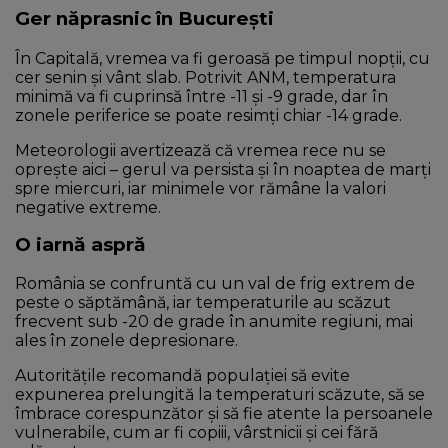
Ger năprasnic în București
În Capitală, vremea va fi geroasă pe timpul nopții, cu
cer senin și vânt slab. Potrivit ANM, temperatura
minimă va fi cuprinsă între -11 și -9 grade, dar în
zonele periferice se poate resimți chiar -14 grade.
Meteorologii avertizează că vremea rece nu se
oprește aici – gerul va persista și în noaptea de marți
spre miercuri, iar minimele vor rămâne la valori
negative extreme.
O iarnă aspră
România se confruntă cu un val de frig extrem de
peste o săptămână, iar temperaturile au scăzut
frecvent sub -20 de grade în anumite regiuni, mai
ales în zonele depresionare.
Autoritățile recomandă populației să evite
expunerea prelungită la temperaturi scăzute, să se
îmbrace corespunzător și să fie atente la persoanele
vulnerabile, cum ar fi copiii, vârstnicii și cei fără