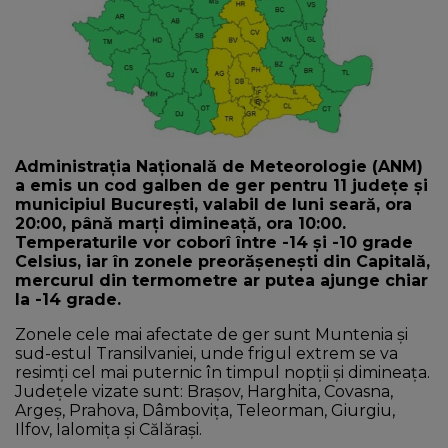
NEWS
CONTUL MEU
Administrația Națională de Meteorologie (ANM)
a emis un cod galben de ger pentru 11 județe și
municipiul București, valabil de luni seară, ora
20:00, până marți dimineață, ora 10:00.
Temperaturile vor coborî între -14 și -10 grade
Celsius, iar în zonele preorășenești din Capitală,
mercurul din termometre ar putea ajunge chiar
la -14 grade.
Zonele cele mai afectate de ger sunt Muntenia și
sud-estul Transilvaniei, unde frigul extrem se va
resimți cel mai puternic în timpul nopții și dimineața.
Județele vizate sunt: Brașov, Harghita, Covasna,
Argeș, Prahova, Dâmbovița, Teleorman, Giurgiu,
Ilfov, Ialomița și Călărași.