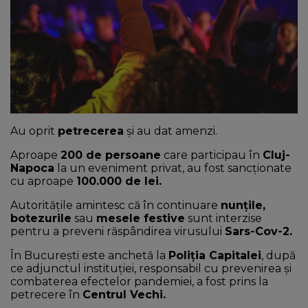
NEWS
CONTUL MEU
Au oprit
petrecerea
și au dat amenzi.
Aproape
200 de persoane
care participau în
Cluj-
Napoca
la un eveniment privat, au fost sancționate
cu aproape
100.000 de lei.
Autoritățile amintesc că în continuare
nunțile,
botezurile
sau
mesele festive
sunt interzise
pentru a preveni răspândirea virusului
Sars-Cov-2.
În București este anchetă la
Poliția Capitalei
, după
ce adjunctul instituției, responsabil cu prevenirea și
combaterea efectelor pandemiei, a fost prins la
petrecere în
Centrul Vechi.