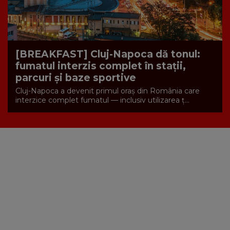
[BREAKFAST] Cluj-Napoca dă tonul:
fumatul interzis complet în stații,
parcuri și baze sportive
Cluj-Napoca a devenit primul oraș din România care
interzice complet fumatul — inclusiv utilizarea ț...