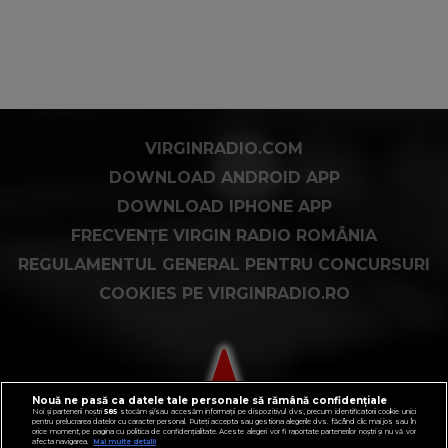
VIRGINRADIO.COM
DOWNLOAD ANDROID APP
DOWNLOAD IPHONE APP
FRECVENȚE VIRGIN RADIO ROMÂNIA
REGULAMENTUL GENERAL PENTRU CONCURSURI
COOKIES PE VIRGINRADIO.RO
Nouă ne pasă ca datele tale personale să rămână confidențiale
Noi și partenerii noștri
585
stocăm și/sau accesăm informații pe dispozitivul dvs., precum identificatorii cookie unici
pentru prelucrarea datelor cu caracter personal. Puteți accepta sau gestiona alegerile dvs. făcând clic mai jos sau în
orice moment, pe pagina cu politica de confidențialitate. Aceste alegeri vor fi raportate partenerilor noștri și nu vă vor
afecta navigarea.
Mai multe detalii