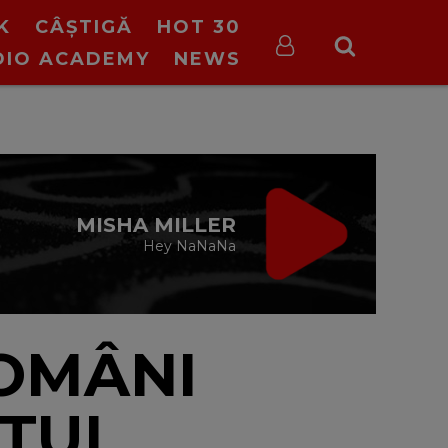
K
CÂȘTIGĂ
HOT 30
DIO ACADEMY
NEWS
VIRGIN RADIO
MUSIC
00:00 - 08:00
ROMÂNI
ATUL