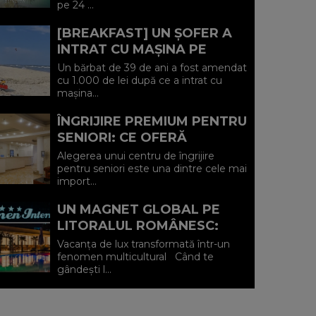
pe 24 ...
IULIE (P)...
[BREAKFAST] UN ȘOFER A
INTRAT CU MAȘINA PE
PLAJA DIN VADU ȘI A FOST
Un bărbat de 39 de ani a fost amendat
AMENDAT.
cu 1.000 de lei după ce a intrat cu
mașina...
ÎNGRIJIRE PREMIUM PENTRU
SENIORI: CE OFERĂ
CENTRUL AFFINITY LIFE
Alegerea unui centru de îngrijire
CARE (P)
pentru seniori este una dintre cele mai
import...
UN MAGNET GLOBAL PE
LITORALUL ROMÂNESC:
HOTEL CARMEN
Vacanța de lux transformată într-un
INTERNATIONAL 5★ DIN
fenomen multicultural Când te
gândești l...
VENUS (P)