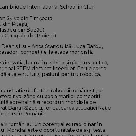
 Cambridge International School in Cluj-
n Sylva din Timișoara)
din Pitești)
 Hașdeu din Buzău)
 Caragiale din Ploiești)
i Dean’s List – Anca Stănciulică, Luca Barbu,
asadorii competiției la etapa mondială.
ovația, lucrul în echipă și gândirea critică,
ional STEM destinat liceenilor. Participarea
dă a talentului și pasiunii pentru robotică,
onstrație de forță a roboticii românești, iar
osfera rivalizând cu cea a marilor competiții
multă adrenalină și recorduri mondiale de
arat Dana Războiu, fondatoarea asociației Nație
concurs în România.
rii români au un potențial extraordinar în
ul Mondial este o oportunitate de a-și testa
in lume. Le urăm mult succes reprezentanților