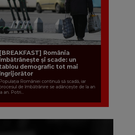
[BREAKFAST] România
îmbătrânește și scade: un
tablou demografic tot mai
îngrijorător
Populația României continuă să scadă, iar
procesul de îmbătrânire se adâncește de la an
la an. Potri...