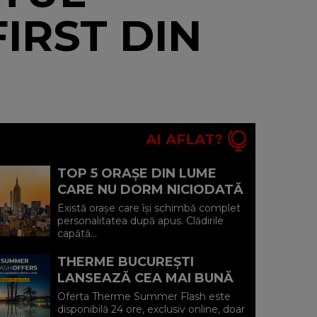
IRST DIN
AI AFLAT?
TOP 5 ORAȘE DIN LUME
CARE NU DORM NICIODATĂ
ȘI POVEȘTILE DIN SPATELE
Există orașe care își schimbă complet
CELOR MAI CELEBRE
personalitatea după apus. Clădirile
capătă...
BULEVARDE DE ...
THERME BUCUREȘTI
LANSEAZĂ CEA MAI BUNĂ
OFERTĂ A VERII: MINUS 20%
Oferta Therme Summer Flash este
LA VOUCHERE, DOAR PE 24
disponibilă 24 ore, exclusiv online, doar