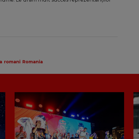
a
romani
Romania