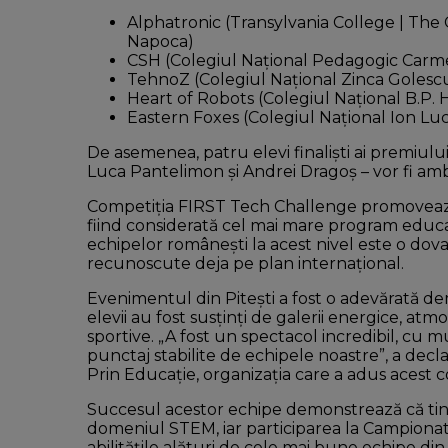
Alphatronic (Transylvania College | The
Napoca)
CSH (Colegiul Național Pedagogic Carme
TehnoZ (Colegiul Național Zinca Golescu 
Heart of Robots (Colegiul Național B.P.
Eastern Foxes (Colegiul Național Ion Luca
De asemenea, patru elevi finaliști ai premiulu
Luca Pantelimon și Andrei Dragoș – vor fi amb
Competiția FIRST Tech Challenge promovează in
fiind considerată cel mai mare program educaț
echipelor românești la acest nivel este o dova
recunoscute deja pe plan internațional.
Evenimentul din Pitești a fost o adevărată dem
elevii au fost susținți de galerii energice, atm
sportive. „A fost un spectacol incredibil, cu 
punctaj stabilite de echipele noastre”, a decl
Prin Educație, organizația care a adus acest 
Succesul acestor echipe demonstrează că tine
domeniul STEM, iar participarea la Campionat
abilitățile alături de cele mai bune echipe d