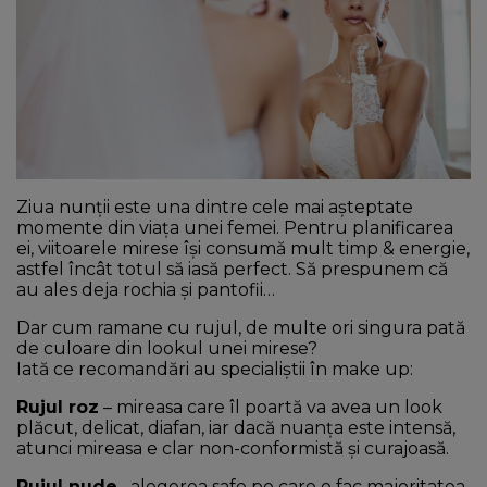
NEWS
CONTUL MEU
Ziua nunții este una dintre cele mai așteptate
momente din viața unei femei. Pentru planificarea
ei, viitoarele mirese își consumă mult timp & energie,
astfel încât totul să iasă perfect. Să prespunem că
au ales deja rochia și pantofii…
Dar cum ramane cu rujul, de multe ori singura pată
de culoare din lookul unei mirese?
Iată ce recomandări au specialiștii în make up:
Rujul roz
– mireasa care îl poartă va avea un look
plăcut, delicat, diafan, iar dacă nuanța este intensă,
atunci mireasa e clar non-conformistă și curajoasă.
Rujul nude
–alegerea safe pe care o fac majoritatea