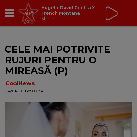
Virgin Radio Drive Time
cu Silviu Andrei
16:00 - 19:00
RADIO
CELE MAI POTRIVITE
BREAKFAST
RUJURI PENTRU O
TIC TALK
MIREASĂ (P)
CÂȘTIGĂ
CoolNews
24/01/2018 @ 09:34
HOT 30
DANCEFLOOR CHART
RADIO ACADEMY