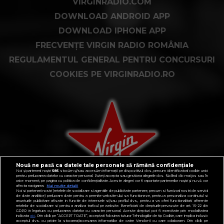
VIRGINRADIO.COM
DOWNLOAD ANDROID APP
DOWNLOAD IPHONE APP
FRECVENȚE VIRGIN RADIO ROMÂNIA
REGULAMENTUL GENERAL PENTRU CONCURSURI
COOKIES PE VIRGINRADIO.RO
Nouă ne pasă ca datele tale personale să rămână confidențiale
Noi și partenerii noștri
585
stocăm și/sau accesăm informații pe dispozitivul dvs., precum identificatorii cookie unici
pentru prelucrarea datelor cu caracter personal. Puteți accepta sau gestiona alegerile dvs. făcând clic mai jos sau în
orice moment, pe pagina cu politica de confidențialitate. Aceste alegeri vor fi raportate partenerilor noștri și nu vă vor
afecta navigarea.
Mai multe detalii
Noi si partenerii nostri (retelele de socializare si agentiile de publicitate partenere, precum si furnizorii nostri de servicii
de date analitice) prelucram date pentru a permite website-ului sa functioneze, pentru a personaliza continutul si
anunturile publicitare afisate in functie de interesele si/sau profilul dvs., pentru a va oferi functionalitati aferente
retelelor de socializare si pentru a analiza traficul pe website. Beneficiati de drepturile prevazute de art. 15-22 din
GDPR in legatura cu prelucrarea datelor cu caracter personal. Aceste drepturi pot fi exercitate prin modalitatea
indicata
aici
. Prin click pe “ACCEPT TOATE”, acceptati folosirea tuturor Tehnologiilor de tip Cookie, care implica inclusiv
acceptul dvs. cu privire la stocarea/accesarea informatiilor de catre Vendor-ii cu care colaboram. Prin click pe
CONTACT