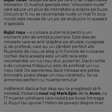
mireselor. O nuanță specială este “chocolate nude”
care aduce un plus de intensitate și sclipire pe buze.
Oricum ar fi, nu se recomandă nude-ul mat în ziua
nunții; este nevoie de un pic de strălucire în această
zi specială.
Rujul roșu
– o culoare puternică pentru un
moment plin de emoții puternice. Este ales de
miresele care se simt stăpâne pe situație, curajoase
și, de preferat, care au un zâmbet perfect alb.
Nuanțele de roșu se aleg și în funcție de culoarea
rochiei: dacă aceasta este un alb rece este
recomandat un ruj roșu dur, puternic. Dacă rochia
e de culoarea fildeșului, este de preferat un ruj
roșu cald. De asemenea, dacă mireasa are pielea
bronzată, poate alege un roșu cărămiziu. Se va
armoniza perfect cu nuanța tenului!
Indiferent dacă ai fost deja sau te pregătești să fii
mireasă, încearcă
noul ruj Mark.Epic
de la
Avon
, cu
17 nuanțe uimitoare care rezistă pe buze întreaga
zi. Rujul tău spune 1 milion de povești despre tine!