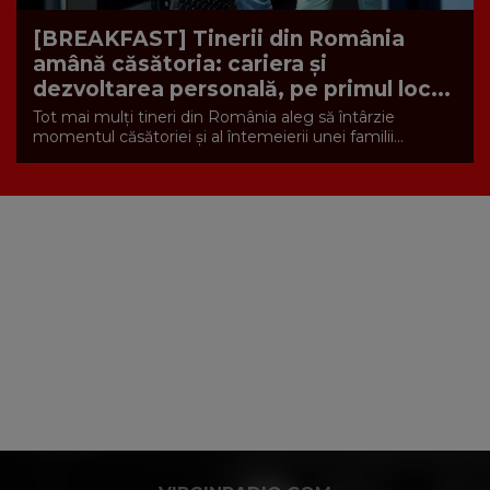
[BREAKFAST] Tinerii din România
amână căsătoria: cariera și
dezvoltarea personală, pe primul loc...
Tot mai mulți tineri din România aleg să întârzie
momentul căsătoriei și al întemeierii unei familii...