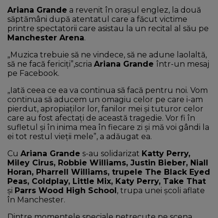
Ariana Grande
a revenit în oraşul englez, la două
NEWS
săptămâni după atentatul care a făcut victime
printre spectatorii care asistau la un recital al său pe
Manchester Arena
.
CONTUL MEU
„Muzica trebuie să ne vindece, să ne adune laolaltă,
să ne facă fericiți”,scria
Ariana Grande
într-un mesaj
pe Facebook.
„Iată ceea ce ea va continua să facă pentru noi. Vom
continua să aducem un omagiu celor pe care i-am
pierdut, apropiaților lor, fanilor mei și tuturor celor
care au fost afectați de această tragedie. Vor fi în
sufletul și în inima mea în fiecare zi și mă voi gândi la
ei tot restul vieții mele”, a adăugat ea.
Cu
Ariana Grande
s-au solidarizat
Katty Perry,
Miley Cirus, Robbie Williams, Justin Bieber, Niall
Horan, Pharrell Williams, trupele The Black Eyed
Peas, Coldplay, Little Mix, Katy Perry, Take That
și
Parrs Wood High School
, trupa unei școli aflate
în Manchester.
Dintre momentele speciale petrecute pe scena