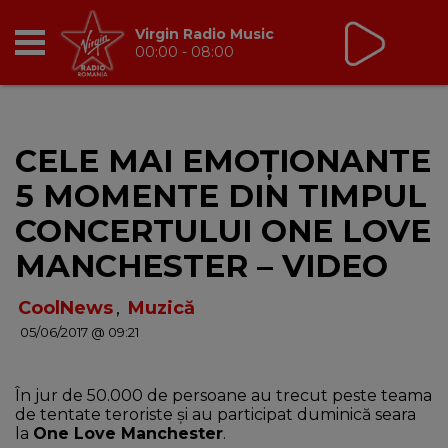
Virgin Radio Music
00:00 - 08:00
RADIO
CELE MAI EMOȚIONANTE
BREAKFAST
5 MOMENTE DIN TIMPUL
TIC TALK
CONCERTULUI ONE LOVE
MANCHESTER – VIDEO
CÂȘTIGĂ
CoolNews
,
Muzică
HOT 30
05/06/2017 @ 09:21
DANCEFLOOR CHART
În jur de 50.000 de persoane au trecut peste teama
de tentate teroriste și au participat duminică seara
RADIO ACADEMY
la
One Love Manchester
.