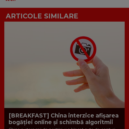
ARTICOLE SIMILARE
[BREAKFAST] China interzice afișarea
bogăției online și schimbă algoritmii