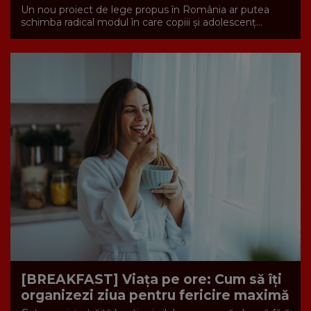
Un nou proiect de lege propus în România ar putea
schimba radical modul în care copiii și adolescenț...
[BREAKFAST] Viața pe ore: Cum să îți
organizezi ziua pentru fericire maximă