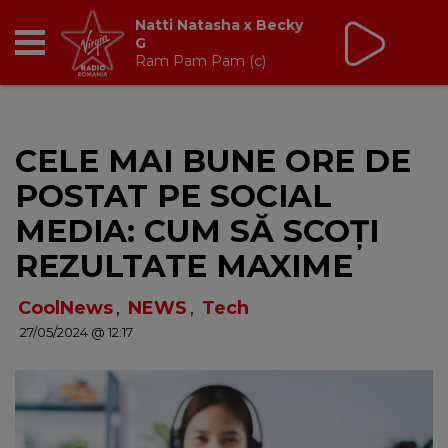
Virgin Radio Music
00:00 - 08:00
RADIO
CELE MAI BUNE ORE DE
BREAKFAST
POSTAT PE SOCIAL
TIC TALK
MEDIA: CUM SĂ SCOȚI
REZULTATE MAXIME
CÂȘTIGĂ
CoolNews
,
NEWS
,
Tech
HOT 30
27/05/2024 @ 12:17
DANCEFLOOR CHART
RADIO ACADEMY