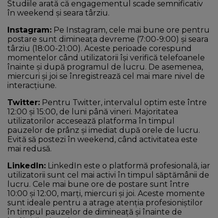
Studiile arată că engagementul scade semnificativ
în weekend și seara târziu.
Instagram:
Pe Instagram, cele mai bune ore pentru
postare sunt dimineața devreme (7:00-9:00) și seara
târziu (18:00-21:00). Aceste perioade corespund
momentelor când utilizatorii își verifică telefoanele
înainte și după programul de lucru. De asemenea,
miercuri și joi se înregistrează cel mai mare nivel de
interacțiune.
Twitter:
Pentru Twitter, intervalul optim este între
12:00 și 15:00, de luni până vineri. Majoritatea
utilizatorilor accesează platforma în timpul
pauzelor de prânz și imediat după orele de lucru.
Evită să postezi în weekend, când activitatea este
mai redusă.
LinkedIn:
LinkedIn este o platformă profesională, iar
utilizatorii sunt cel mai activi în timpul săptămânii de
lucru. Cele mai bune ore de postare sunt între
10:00 și 12:00, marți, miercuri și joi. Aceste momente
sunt ideale pentru a atrage atenția profesioniștilor
în timpul pauzelor de dimineață și înainte de