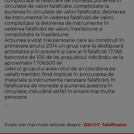
complicitate la falsificare de monedă, punerea în
circulaţie de valori falsificate, complicitate la
punerea în circulaţie de valori falsificate, deţinerea
de instrumente în vederea falsificării de valori,
complicitate la deţinerea de instrumente în
vederea falsificării de valori, înşelăciune şi
complicitate la înşelăciune.
Acţiunea a vizat trei persoane care au constituit în
primavara anului 2014 un grup care îşi desfăşoară
activitatea şi în prezent şi care ar fi falsificat 17.065
bancnote de 100 de lei, prejudiciul ridicându-se la
aproximativ 1.706.500 lei.
Liderul grupului avea rolul de a-i coordona pe
ceilalţi membri, fiind implicat în procurarea de
materiale şi instrumente necesare falsificării, în
falsificarea de monede şi punerea acestora în
circulaţie, inducând astfel în eroare mai multe
persoane.
Poate vrei mai multe articole despre:
DIICOT
falsificator