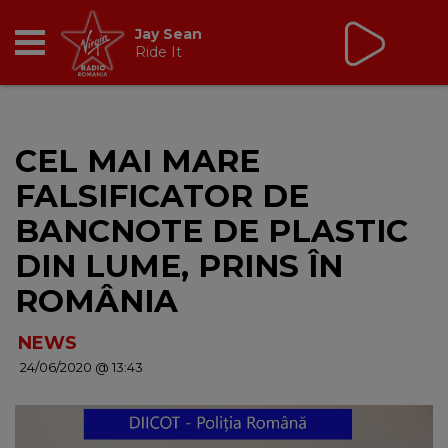
Virgin Radio Music de
Weekend
08:00 - 12:00
RADIO
CEL MAI MARE
BREAKFAST
FALSIFICATOR DE
TIC TALK
BANCNOTE DE PLASTIC
DIN LUME, PRINS ÎN
CÂȘTIGĂ
ROMÂNIA
HOT 30
NEWS
24/06/2020 @ 13:43
DANCEFLOOR CHART
RADIO ACADEMY