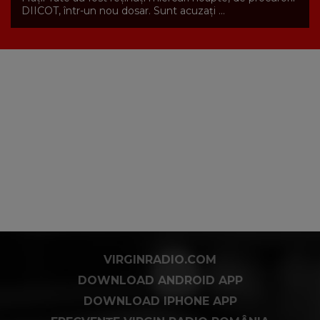
DIICOT, într-un nou dosar. Sunt acuzaţi ...
VIRGINRADIO.COM
DOWNLOAD ANDROID APP
DOWNLOAD IPHONE APP