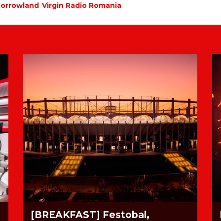
orrowland
Virgin Radio Romania
[BREAKFAST] Festobal,