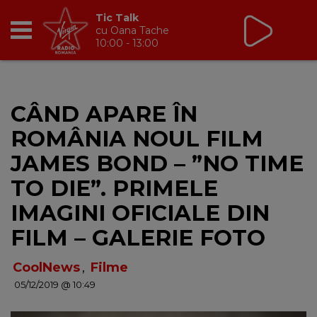
Tic Talk
cu Oana Tache
10:00 - 13:00
RADIO
CÂND APARE ÎN
BREAKFAST
ROMÂNIA NOUL FILM
TIC TALK
JAMES BOND – ”NO TIME
TO DIE”. PRIMELE
CÂȘTIGĂ
IMAGINI OFICIALE DIN
HOT 30
FILM – GALERIE FOTO
DANCEFLOOR CHART
CoolNews
,
Filme
05/12/2019 @ 10:49
RADIO ACADEMY