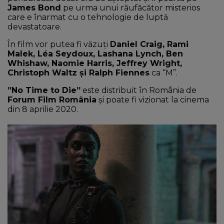
James Bond
pe urma unui răufăcător misterios
care e înarmat cu o tehnologie de luptă
devastatoare.
În film vor putea fi văzuți
Daniel Craig, Rami
Malek, Léa Seydoux, Lashana Lynch, Ben
Whishaw, Naomie Harris, Jeffrey Wright,
Christoph Waltz și Ralph Fiennes
ca “M”.
”No Time to Die”
este distribuit în România de
Forum Film România
și poate fi vizionat la cinema
din 8 aprilie 2020.