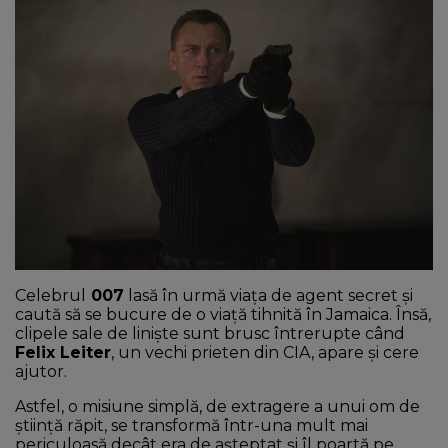
NEWS
CONTUL MEU
Celebrul
007
lasă în urmă viața de agent secret și
caută să se bucure de o viață tihnită în Jamaica. Însă,
clipele sale de liniște sunt brusc întrerupte când
Felix Leiter
, un vechi prieten din CIA, apare și cere
ajutor.
Astfel, o misiune simplă, de extragere a unui om de
știință răpit, se transformă într-una mult mai
periculoasă decât era de așteptat și îl poartă pe