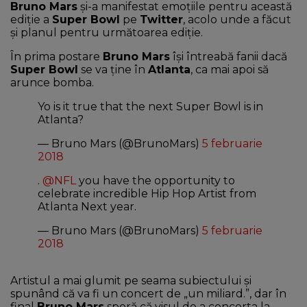
Bruno Mars
și-a manifestat emoțiile pentru această
ediție a
Super Bowl
pe
Twitter
, acolo unde a făcut
și planul pentru următoarea ediție.
În prima postare
Bruno Mars
își întreabă fanii dacă
Super Bowl
se va ține în
Atlanta
, ca mai apoi să
arunce bomba.
Yo is it true that the next Super Bowl is in
Atlanta?
— Bruno Mars (@BrunoMars)
5 februarie
2018
.
@NFL
you have the opportunity to
celebrate incredible Hip Hop Artist from
Atlanta Next year.
— Bruno Mars (@BrunoMars)
5 februarie
2018
Artistul a mai glumit pe seama subiectului și
spunând că va fi un concert de „un miliard.”, dar în
final
Bruno Mars
speră că visul de a concerta la