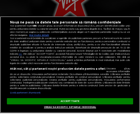
Nouă ne pasă ca datele tale personale să rămână confidențiale
Noi și partenerii noștri
585
stocăm și/sau accesăm informații pe dispozitivul dvs., precum identificatorii cookie unici
pentru prelucrarea datelor cu caracter personal. Puteți accepta sau gestiona alegerile dvs. făcând clic mai jos sau în
orice moment, pe pagina cu politica de confidențialitate. Aceste alegeri vor fi raportate partenerilor noștri și nu vă vor
afecta navigarea.
Mai multe detalii
Noi si partenerii nostri (retelele de socializare si agentiile de publicitate partenere, precum si furnizorii nostri de servicii
de date analitice) prelucram date pentru a permite website-ului sa functioneze, pentru a personaliza continutul si
anunturile publicitare afisate in functie de interesele si/sau profilul dvs., pentru a va oferi functionalitati aferente
CONTACT
retelelor de socializare si pentru a analiza traficul pe website. Beneficiati de drepturile prevazute de art. 15-22 din
GDPR in legatura cu prelucrarea datelor cu caracter personal. Aceste drepturi pot fi exercitate prin modalitatea
indicata
aici
. Prin click pe “ACCEPT TOATE”, acceptati folosirea tuturor Tehnologiilor de tip Cookie, care implica inclusiv
POLITICA DE CONFIDENȚIALITATE
acceptul dvs. cu privire la stocarea/accesarea informatiilor de catre Vendor-ii cu care colaboram. Prin click pe
“VREAU SA MODIFIC SETARILE INDIVIDUAL” puteti schimba preferintele in mod individual, mai putin cele
legate de cookie strict necesare pentru functionarea website-ului.
NOTĂ DE INFORMARE
Atât noi, cât și partenerii noștri prelucrăm datele pentru a oferi:
Stocarea și/sau
accesarea informațiilor
TERMENI ȘI CONDIȚII
de pe un dispozitiv. Măsurarea performanței reclamelor. Dezvoltarea și îmbunătățirea serviciilor. Utilizarea profilurilor
pentru selectarea conținutului personalizat. Crearea profilurilor de conținut personalizat. Utilizarea profilurilor pentru
selectarea publicității personalizate. Crearea profilurilor pentru publicitate personalizată. Măsurarea performanței
COD DEONTOLOGIC
conținutului. Înțelegerea publicului prin statistici sau combinații de date din surse diferite. Utilizarea de date limitate
pentru a selecta publicitatea. Utilizarea datelor limitate pentru a selecta conținutul. Date precise de geolocație și
identificarea prin scanarea dispozitivului.
PUBLICITATE PRIN RRM
Listă parteneri (furnizori)
FAQ
ACCEPT TOATE
VREAU SA MODIFIC SETARILE INDIVIDUAL
GESTIONAȚI PREFERINȚELE
VIRGIN, VIRGIN RADIO, SEMNATURA VIRGIN DIN LOGO ȘI LOGO VIRGIN RADIO
SUNT MĂRCI ÎNREGISTRATE ALE VIRGIN ENTERPRISES LIMITED ȘI SUNT
UTILIZATE SUB LICENȚĂ.
PENTRU MAI MULTE INFORMAȚII DESPRE VIRGIN RADIO INTERNATIONAL
VIZITAȚI
WWW.VIRGINRADIO.COM