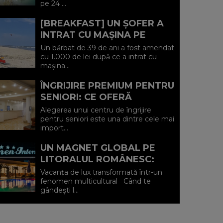
pe 24 ...
IULIE (P)...
[BREAKFAST] UN ȘOFER A
INTRAT CU MAȘINA PE
PLAJA DIN VADU ȘI A FOST
Un bărbat de 39 de ani a fost amendat
AMENDAT.
cu 1.000 de lei după ce a intrat cu
mașina...
ÎNGRIJIRE PREMIUM PENTRU
SENIORI: CE OFERĂ
CENTRUL AFFINITY LIFE
Alegerea unui centru de îngrijire
CARE (P)
pentru seniori este una dintre cele mai
import...
UN MAGNET GLOBAL PE
LITORALUL ROMÂNESC:
HOTEL CARMEN
Vacanța de lux transformată într-un
INTERNATIONAL 5★ DIN
fenomen multicultural Când te
gândești l...
VENUS (P)