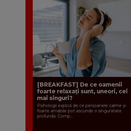
[BREAKFAST] De ce oamenii
foarte relaxați sunt, uneori, cei
mai singuri?
Psihologii explică de ce persoanele calme și
foarte amabile pot ascunde o singurătate
profundă. Comp...