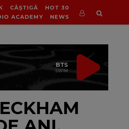
K
CÂȘTIGĂ
HOT 30
DIO ACADEMY
NEWS
VIRGIN RADIO
DRIVE TIME
cu Silviu Andrei
16:00 - 19:00
 BECKHAM
DE ANI,