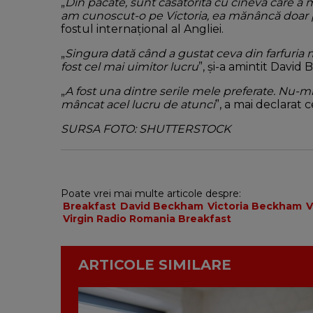
„
Din păcate, sunt căsătorită cu cineva care a m
am cunoscut-o pe Victoria, ea mănâncă doar pe
fostul internațional al Angliei.
„
Singura dată când a gustat ceva din farfuria m
fost cel mai uimitor lucru
”, și-a amintit David
„
A fost una dintre serile mele preferate. Nu-m
mâncat acel lucru de atunci
”, a mai declarat 
SURSA FOTO: SHUTTERSTOCK
Poate vrei mai multe articole despre:
Breakfast
David Beckham
Victoria Beckham
V
Virgin Radio Romania Breakfast
ARTICOLE SIMILARE