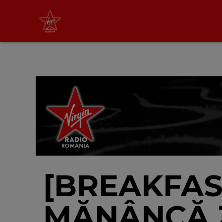
Virgin Radio Drive Time
cu Silviu Andrei
16:00 - 19:00
LIVE &
PODCAST
[BREAKFAS
MĂNÂNCĂ ZI