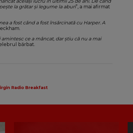
âncat același lucru în ultimii 25 de ani. De când
ște la grătar și legume la aburi
”, a mai afirmat
ea a fost când a fost însărcinată cu Harper. A
 Beckham.
i amintesc ce a mâncat, dar știu că nu a mai
celebrul bărbat.
irgin Radio Breakfast