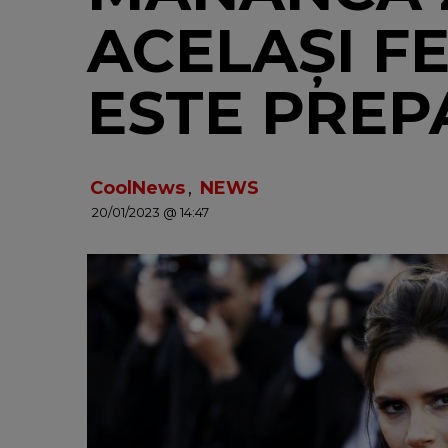
ACELAȘI F
ESTE PREP
CoolNews
,
NEWS
20/01/2023 @ 14:47