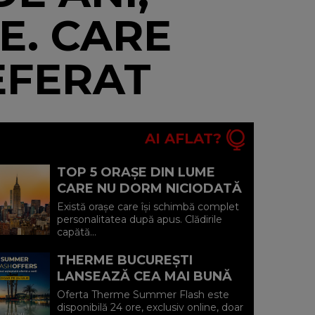
E. CARE
EFERAT
AI AFLAT?
TOP 5 ORAȘE DIN LUME
CARE NU DORM NICIODATĂ
ȘI POVEȘTILE DIN SPATELE
Există orașe care își schimbă complet
CELOR MAI CELEBRE
personalitatea după apus. Clădirile
capătă...
BULEVARDE DE ...
THERME BUCUREȘTI
LANSEAZĂ CEA MAI BUNĂ
OFERTĂ A VERII: MINUS 20%
Oferta Therme Summer Flash este
LA VOUCHERE, DOAR PE 24
disponibilă 24 ore, exclusiv online, doar