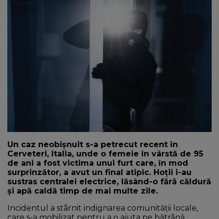
NEWS
CONTUL MEU
Un caz neobișnuit s-a petrecut recent în
Cerveteri, Italia, unde o femeie în vârstă de 95
de ani a fost victima unui furt care, în mod
surprinzător, a avut un final atipic. Hoții i-au
sustras centralei electrice, lăsând-o fără căldură
și apă caldă timp de mai multe zile.
Incidentul a stârnit indignarea comunității locale,
care s-a mobilizat pentru a o ajuta pe bătrână.