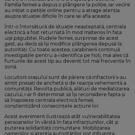
Familia femeii a depus o plângere la poliție, iar vecinii
au inițiat o petiție online pentru a atrage atenția
asupra situației dificile în care se afla aceasta.
Într-o întorsătură de situație neașteptată, centrala
electrică a fost returnată în mod misterios în fața
ușii păgubitei. Rudele femeii, surprinse de acest
gest, au decis să își modifice plângerea depusă la
autorități. Cu toate acestea, carabinierii continuă
investigațiile pentru a-i identifica pe hoți, mai ales că
furturile de acest tip au devenit tot mai frecvente în
zonă.
Locuitorii orașului sunt de părere că infractorii s-au
simțit presați de anchetă și de reacția vehementă a
comunității. Revolta publică, alături de mediatizarea
cazului, i-ar fi determinat să își reconsidere fapta și
să înapoieze centrala electrică femeii,
conștientizând consecințele acțiunii lor.
Acest eveniment ilustrează atât vulnerabilitatea
persoanelor în vârstă în fața infracțiunilor, cât și
puterea solidarității comunitare. Mobilizarea
oamenilor și atenția autorităților pot influența