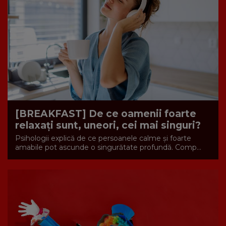
[BREAKFAST] De ce oamenii foarte
relaxați sunt, uneori, cei mai singuri?
Psihologii explică de ce persoanele calme și foarte
amabile pot ascunde o singurătate profundă. Comp...