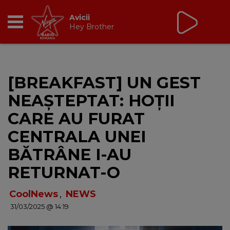
Non Stop Virgin
cu Virgin Radio Romania
24/24
RADIO
[BREAKFAST] UN GEST
BREAKFAST
NEAȘTEPTAT: HOȚII
TIC TALK
CARE AU FURAT
CENTRALA UNEI
CÂȘTIGĂ
BĂTRÂNE I-AU
HOT 30
RETURNAT-O
DANCEFLOOR CHART
CoolNews
,
NEWS
31/03/2025 @ 14:19
RADIO ACADEMY