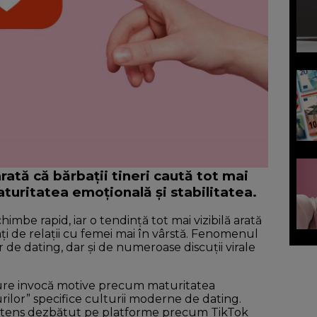
rată că bărbații tineri caută tot mai
turitatea emoțională și stabilitatea.
imbe rapid, iar o tendință tot mai vizibilă arată
sați de relații cu femei mai în vârstă. Fenomenul
r de dating, dar și de numeroase discuții virale
ture invocă motive precum maturitatea
curilor” specifice culturii moderne de dating.
te intens dezbătut pe platforme precum TikTok