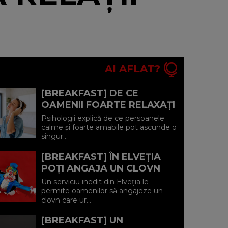
AI AFLAT?
[BREAKFAST] DE CE
OAMENII FOARTE RELAXAȚI
SUNT, UNEORI, CEI MAI
Psihologii explică de ce persoanele
SINGURI?
calme și foarte amabile pot ascunde o
singur...
[BREAKFAST] ÎN ELVEȚIA
POȚI ANGAJA UN CLOVN
CARE SĂ URMĂREASCĂ PE
Un serviciu inedit din Elveția le
CINEVA TIMP DE O
permite oamenilor să angajeze un
clovn care ur...
SĂPTĂMÂNĂ...
[BREAKFAST] UN