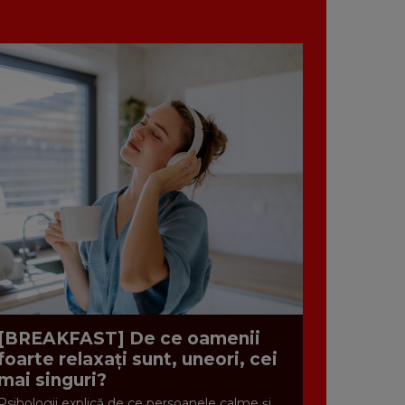
[BREAKFAST] De ce oamenii
foarte relaxați sunt, uneori, cei
mai singuri?
Psihologii explică de ce persoanele calme și