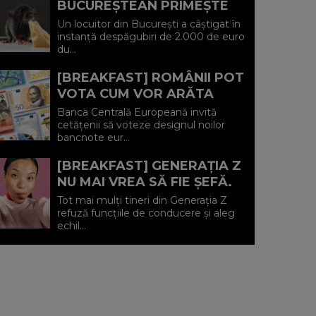
BUCUREȘTEAN PRIMEȘTE
2.000 DE EURO
Un locuitor din București a câștigat în
DESPĂGUBIRI DUPĂ CE A
instanță despăgubiri de 2.000 de euro
du...
FOST MUȘCAT DE UN
ȘOBOLAN...
[BREAKFAST] ROMÂNII POT
VOTA CUM VOR ARĂTA
NOILE BANCNOTE EURO.
Banca Centrală Europeană invită
BCE PREGĂTEȘTE PRIMA
cetățenii să voteze designul noilor
bancnote eur...
SCHIMBARE MAJOR...
[BREAKFAST] GENERAȚIA Z
NU MAI VREA SĂ FIE ȘEFĂ.
Tot mai mulți tineri din Generația Z
refuză funcțiile de conducere și aleg
echil...