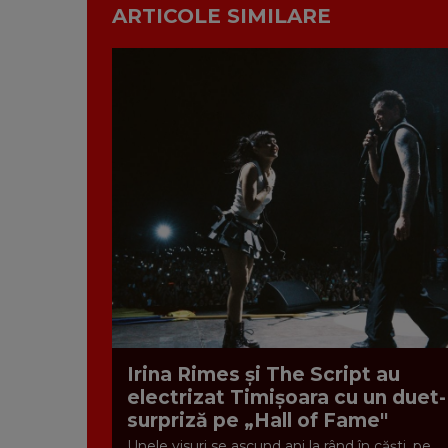
ARTICOLE SIMILARE
Irina Rimes și The Script au
electrizat Timișoara cu un duet-
surpriză pe „Hall of Fame"
Unele visuri se ascund ani la rând în căști, pe