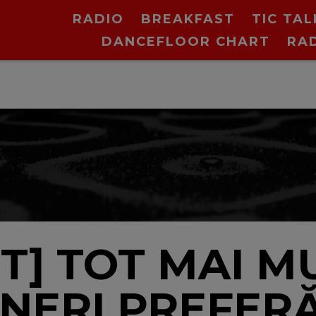
RADIO
BREAKFAST
TIC TAL
DANCEFLOOR CHART
RA
T] TOT MAI M
NERI PREFERĂ