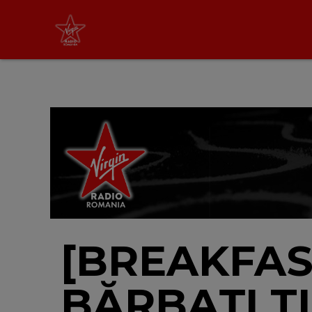
Virgin Radio Drive Time
cu Silviu Andrei
16:00 - 19:00
LIVE &
PODCAST
[BREAKFAS
BĂRBAȚI TI