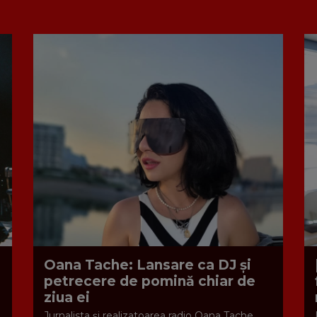
Oana Tache: Lansare ca DJ și
petrecere de pomină chiar de
ziua ei
Jurnalista și realizatoarea radio Oana Tache,