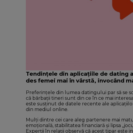
Tendințele din aplicațiile de dating a
des femei mai în vârstă, invocând ma
Preferințele din lumea datingului par să se sch
că bărbații tineri sunt din ce în ce mai intere
este susținut de datele recente ale aplicațiilo
din mediul online.
Mulți dintre cei care aleg partenere mai ma
emoțională, stabilitatea financiară și lipsa „jo
Experții în relații observă că acest tipar es