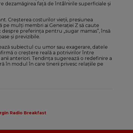
e dezamăgirea față de întâlnirile superficiale și
t. Creșterea costurilor vieții, presiunea
ină pe mulți membri ai Generației Z să caute
sc despre preferința pentru „sugar mamas”, însă
oase și previzibile.
atează subiectul cu umor sau exagerare, datele
irmă o creștere reală a potrivirilor între
 anii anteriori. Tendința sugerează o redefinire a
ă în modul în care tinerii privesc relațiile pe
irgin Radio Breakfast