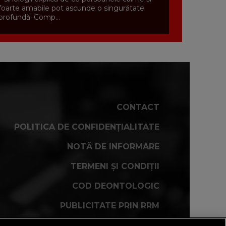
foarte amabile pot ascunde o singurătate
profundă. Comp...
CONTACT
POLITICA DE CONFIDENȚIALITATE
NOTĂ DE INFORMARE
TERMENI ȘI CONDIȚII
COD DEONTOLOGIC
PUBLICITATE PRIN RRM
FAQ