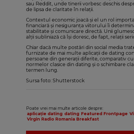
sau Reddit, unde tinerii vorbesc deschis despr
de lipsa de claritate în relații.
Contextul economic joacă și el un rol importan
financiară și nesiguranța viitorului îi determ
stabilitate și comunicare directă. Unii glume
alții subliniază că își doresc, de fapt, relații seri
Chiar dacă multe postări din social media tr
furnizate de mai multe aplicații de dating conf
persoane din generații diferite, comparativ cu
normelor clasice din dating și o schimbare clar
termen lung.
Sursa foto: Shutterstock
Poate vrei mai multe articole despre:
aplicație dating
dating
Featured Frontpage
V
Virgin Radio Romania Breakfast