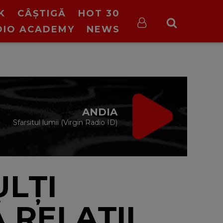
K
CÂȘTIGĂ
HOT 30
DIO ACADEMY
NEWS
VIRGIN RADIO
DRIVE TIME
cu Silviu Andrei
16:00 - 19:00
ULȚI
 RELAȚII