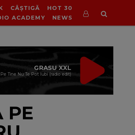
K
CÂȘTIGĂ
HOT 30
DIO ACADEMY
NEWS
VIRGIN RADIO
DRIVE TIME
cu Silviu Andrei
16:00 - 19:00
 PE
RU