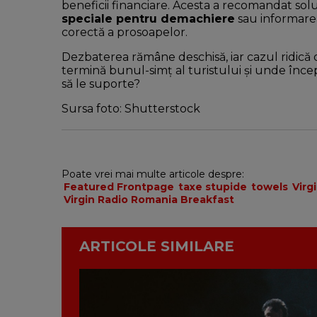
beneficii financiare. Acesta a recomandat sol
speciale pentru demachiere
sau informarea 
corectă a prosoapelor.
Dezbaterea rămâne deschisă, iar cazul ridică o
termină bunul-simț al turistului și unde încep
să le suporte?
Sursa foto: Shutterstock
Poate vrei mai multe articole despre:
Featured Frontpage
taxe stupide
towels
Virg
Virgin Radio Romania Breakfast
ARTICOLE SIMILARE