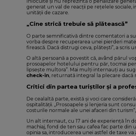
înlocuite și nu reprezintă o penalizare genera
generat un val de reacții pe rețelele sociale, 
unității de cazare.
„Cine strică trebuie să plătească”
O parte semnificativă dintre comentatori a s
vorba despre recuperarea unei pierderi materi
firească. Dacă distrugi ceva, plătești”, a scris u
O altă persoană a povestit că, având părul vops
prosoapelor hotelului pentru păr, tocmai pen
lipsește multora”. Mai mulți internauți au su
check-in
, returnată integral la plecare dac
Critici din partea turiștilor și a pro
De cealaltă parte, există și voci care consider
ospitalității. „Prosoapele și lenjeria sunt cons
costurile normale ale unei afaceri din turism”
Un alt internaut, cu 17 ani de experiență în d
machiaj, fond de ten sau cafea fac parte din u
opinia sa, introducerea unei astfel de taxe v