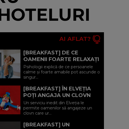
 HOTELURI
AI AFLAT?
[BREAKFAST] DE CE
OAMENII FOARTE RELAXAȚI
SUNT, UNEORI, CEI MAI
Psihologii explică de ce persoanele
SINGURI?
calme și foarte amabile pot ascunde o
singur...
[BREAKFAST] ÎN ELVEȚIA
POȚI ANGAJA UN CLOVN
CARE SĂ URMĂREASCĂ PE
Un serviciu inedit din Elveția le
CINEVA TIMP DE O
permite oamenilor să angajeze un
clovn care ur...
SĂPTĂMÂNĂ...
[BREAKFAST] UN