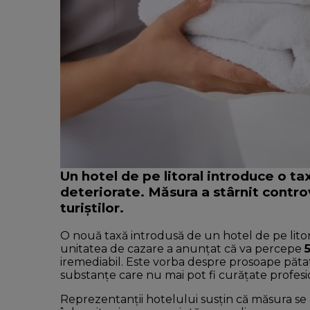
Un hotel de pe litoral introduce o t
deteriorate. Măsura a stârnit controv
turiștilor.
O nouă taxă introdusă de un hotel de pe litora
unitatea de cazare a anunțat că va percepe
iremediabil. Este vorba despre prosoape pătat
substanțe care nu mai pot fi curățate profesion
Reprezentanții hotelului susțin că măsura se a