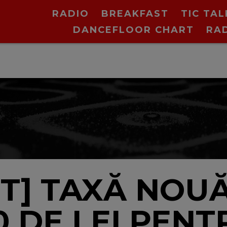
RADIO
BREAKFAST
TIC TAL
DANCEFLOOR CHART
RA
T] TAXĂ NOUĂ
0 DE LEI PENT