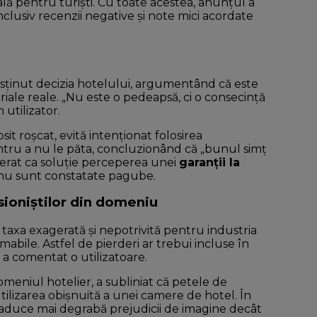
lă pentru turiști. Cu toate acestea, anunțul a
inclusiv recenzii negative și note mici acordate
usținut decizia hotelului, argumentând că este
ale reale. „Nu este o pedeapsă, ci o consecință
n utilizator.
it roșcat, evită intenționat folosirea
tru a nu le păta, concluzionând că „bunul simț
gerat ca soluție perceperea unei
garanții la
ă nu sunt constatate pagube.
fesioniștilor din domeniu
ă taxa exagerată și nepotrivită pentru industria
umabile. Astfel de pierderi ar trebui incluse în
, a comentat o utilizatoare.
omeniul hotelier, a subliniat că petele de
tilizarea obișnuită a unei camere de hotel. În
a aduce mai degrabă prejudicii de imagine decât