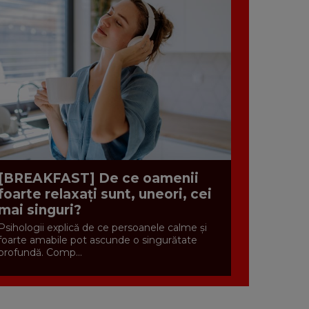
[BREAKFAST] De ce oamenii
foarte relaxați sunt, uneori, cei
mai singuri?
Psihologii explică de ce persoanele calme și
foarte amabile pot ascunde o singurătate
profundă. Comp...