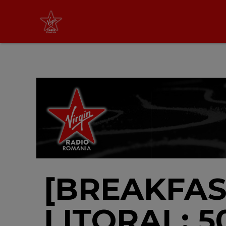
Virgin Radio Drive Time
cu Silviu Andrei
16:00 - 19:00
LIVE &
PODCAST
[BREAKFAS
LITORAL: 5