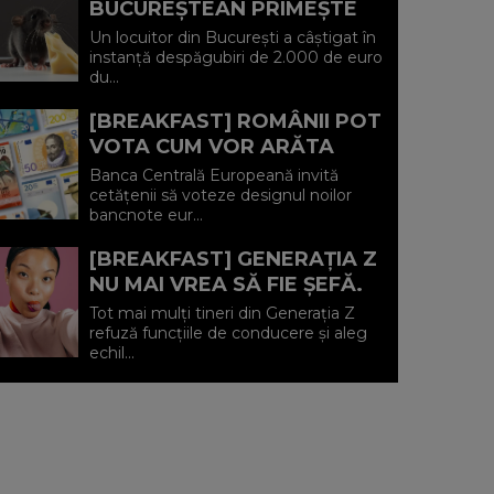
BUCUREȘTEAN PRIMEȘTE
2.000 DE EURO
Un locuitor din București a câștigat în
DESPĂGUBIRI DUPĂ CE A
instanță despăgubiri de 2.000 de euro
du...
FOST MUȘCAT DE UN
ȘOBOLAN...
[BREAKFAST] ROMÂNII POT
VOTA CUM VOR ARĂTA
NOILE BANCNOTE EURO.
Banca Centrală Europeană invită
BCE PREGĂTEȘTE PRIMA
cetățenii să voteze designul noilor
bancnote eur...
SCHIMBARE MAJOR...
[BREAKFAST] GENERAȚIA Z
NU MAI VREA SĂ FIE ȘEFĂ.
Tot mai mulți tineri din Generația Z
refuză funcțiile de conducere și aleg
echil...