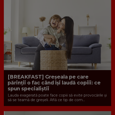
[BREAKFAST] Greșeala pe care
părinții o fac când își laudă copiii: ce
spun specialiștii
Lauda exagerată poate face copiii să evite provocările și
să se teamă de greșeli. Află ce tip de com...