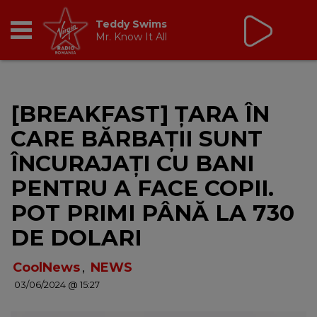
Tic Talk
cu Oana Tache
10:00 - 13:00
RADIO
[BREAKFAST] ȚARA ÎN
BREAKFAST
CARE BĂRBAȚII SUNT
TIC TALK
ÎNCURAJAȚI CU BANI
PENTRU A FACE COPII.
CÂȘTIGĂ
POT PRIMI PÂNĂ LA 730
HOT 30
DE DOLARI
DANCEFLOOR CHART
CoolNews
,
NEWS
03/06/2024 @ 15:27
RADIO ACADEMY