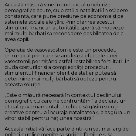
Această măsură vine în contextul unei crize
demografice acute, cu o rată a natalității în scădere
constantă, care pune presiune pe economia și pe
sistemele sociale ale țării. Prin oferirea acestui
stimulent financiar, autoritățile speră să motiveze
mai mulți bărbați să reconsidere posibilitatea de a
avea copii.
Operația de vasovasostomie este un procedeu
chirurgical prin care se anulează efectele unei
vasectomii, permițând astfel restabilirea fertilității. În
ciuda costurilor și a complexității procedurii,
stimulentul financiar oferit de stat ar putea să
determine mai mulți bărbați să opteze pentru
această soluție.
„Este o măsură necesară în contextul declinului
demografic cu care ne confruntăm,” a declarat un
oficial guvernamental. „Trebuie să găsim soluții
creative pentru a încuraja natalitatea și a asigura un
viitor stabil pentru națiunea noastră.”
Aceasta inițiativă face parte dintr-un set mai larg de
politici publice menite să sprijine familiile și să