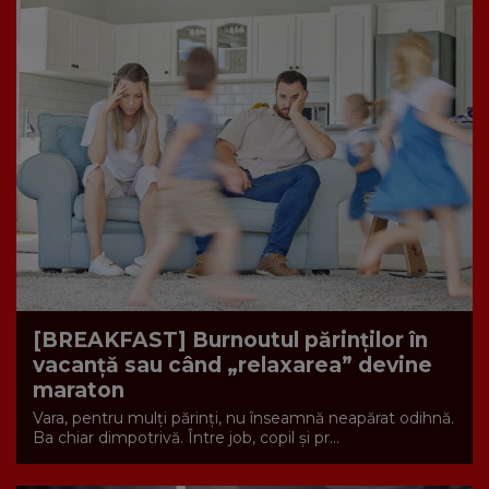
[BREAKFAST] Burnoutul părinților în
vacanță sau când „relaxarea” devine
maraton
Vara, pentru mulți părinți, nu înseamnă neapărat odihnă.
Ba chiar dimpotrivă. Între job, copil și pr...