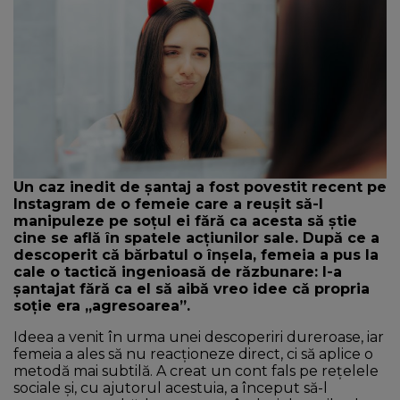
NEWS
CONTUL MEU
Un caz inedit de șantaj a fost povestit recent pe
Instagram de o femeie care a reușit să-l
manipuleze pe soțul ei fără ca acesta să știe
cine se află în spatele acțiunilor sale. După ce a
descoperit că bărbatul o înșela, femeia a pus la
cale o tactică ingenioasă de răzbunare: l-a
șantajat fără ca el să aibă vreo idee că propria
soție era „agresoarea”.
Ideea a venit în urma unei descoperiri dureroase, iar
femeia a ales să nu reacționeze direct, ci să aplice o
metodă mai subtilă. A creat un cont fals pe rețelele
sociale și, cu ajutorul acestuia, a început să-l