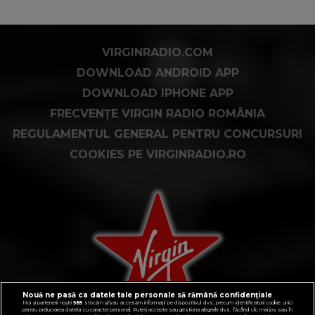
VIRGINRADIO.COM
DOWNLOAD ANDROID APP
DOWNLOAD IPHONE APP
FRECVENȚE VIRGIN RADIO ROMÂNIA
REGULAMENTUL GENERAL PENTRU CONCURSURI
COOKIES PE VIRGINRADIO.RO
Nouă ne pasă ca datele tale personale să rămână confidențiale
Noi și partenerii noștri
585
stocăm și/sau accesăm informații pe dispozitivul dvs., precum identificatorii cookie unici
pentru prelucrarea datelor cu caracter personal. Puteți accepta sau gestiona alegerile dvs. făcând clic mai jos sau în