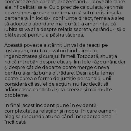
contacteze pe bărbat, prezentându-i dovezile clare
ale infidelității sale. Cu o precizie calculată, i-a trimis
poze și mesaje care confirmau că soțul ei își înșela
partenera. În loc să-l confrunte direct, femeia a ales
să adopte o abordare mai dură: l-a amenințat că
iubita sa va afla despre relația secretă, cerându-i să o
plătească pentru a păstra tăcerea.
Această poveste a stârnit un val de reacții pe
Instagram, mulți utilizatori fiind uimiți de
ingeniozitatea și curajul femeii. Totodată, situația
ridică întrebări despre etica și limitele răzbunării, dar
și despre cât de departe poate merge cineva
pentru a-și răzbuna o trădare. Deși fapta femeii
poate părea o formă de justiție personală, unii
consideră că astfel de acțiuni nu fac decât să
adâncească conflictul și să creeze și mai multe
probleme.
În final, acest incident pune în evidență
complexitatea relațiilor și modul în care oamenii
aleg să răspundă atunci când încrederea este
încălcată.