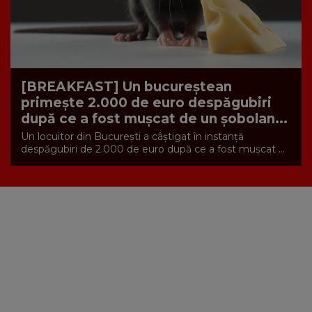
[BREAKFAST] Un bucureștean
primește 2.000 de euro despăgubiri
după ce a fost mușcat de un șobolan...
Un locuitor din București a câștigat în instanță
despăgubiri de 2.000 de euro după ce a fost mușcat ...