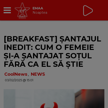
Non Stop Virgin
cu Virgin Radio Romania
24/24
RADIO
[BREAKFAST] ȘANTAJUL
BREAKFAST
INEDIT: CUM O FEMEIE
TIC TALK
ȘI-A ȘANTAJAT SOȚUL
FĂRĂ CA EL SĂ ȘTIE
CÂȘTIGĂ
CoolNews
,
NEWS
HOT 30
03/02/2025 @ 15:01
DANCEFLOOR CHART
RADIO ACADEMY