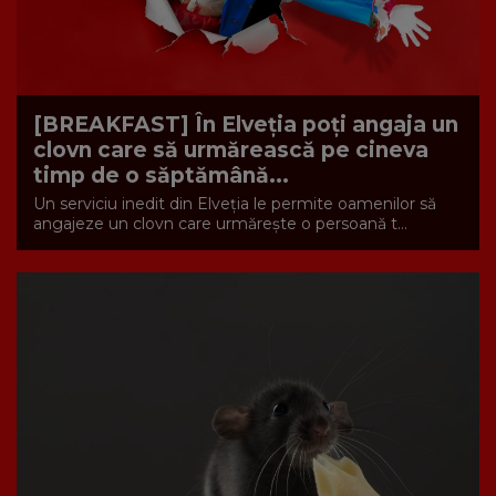
[BREAKFAST] În Elveția poți angaja un
clovn care să urmărească pe cineva
timp de o săptămână...
Un serviciu inedit din Elveția le permite oamenilor să
angajeze un clovn care urmărește o persoană t...