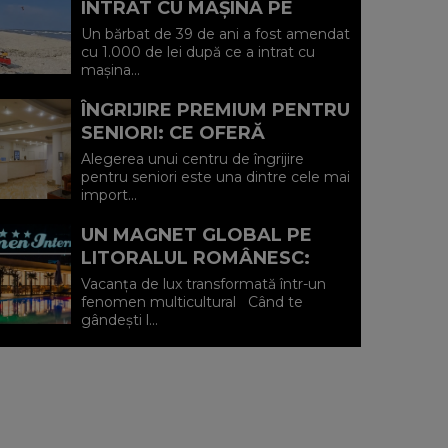
INTRAT CU MAȘINA PE
PLAJA DIN VADU ȘI A FOST
Un bărbat de 39 de ani a fost amendat
AMENDAT.
cu 1.000 de lei după ce a intrat cu
mașina...
ÎNGRIJIRE PREMIUM PENTRU
SENIORI: CE OFERĂ
CENTRUL AFFINITY LIFE
Alegerea unui centru de îngrijire
CARE (P)
pentru seniori este una dintre cele mai
import...
UN MAGNET GLOBAL PE
LITORALUL ROMÂNESC:
HOTEL CARMEN
Vacanța de lux transformată într-un
INTERNATIONAL 5★ DIN
fenomen multicultural Când te
gândești l...
VENUS (P)