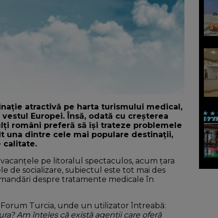
nație atractivă pe harta turismului medical,
n vestul Europei. Însă, odată cu creșterea
ulți români preferă să își trateze problemele
t una dintre cele mai populare destinații,
 calitate.
vacanțele pe litoralul spectaculos, acum țara
le de socializare, subiectul este tot mai des
ecomandări despre tratamente medicale în
orum Turcia, unde un utilizator întreabă:
ura? Am înțeles că există agenții care oferă