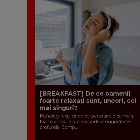
[BREAKFAST] De ce oamenii
foarte relaxați sunt, uneori, cei
mai singuri?
Psihologii explică de ce persoanele calme și
foarte amabile pot ascunde o singurătate
profundă. Comp...