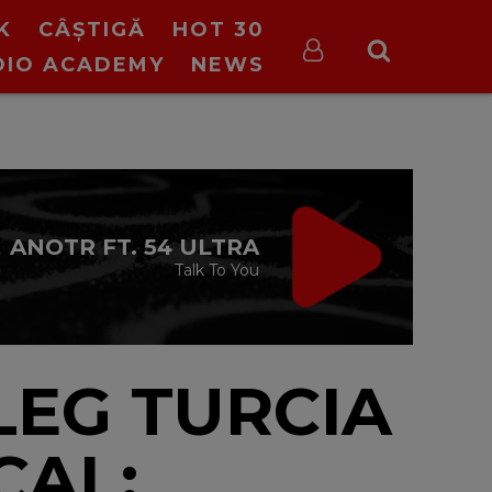
K
CÂȘTIGĂ
HOT 30
DIO ACADEMY
NEWS
VIRGIN RADIO
BREAKFAST
ana Paraschiv și Andreas Petrescu
06:30 - 10:00
LEG TURCIA
CAL: