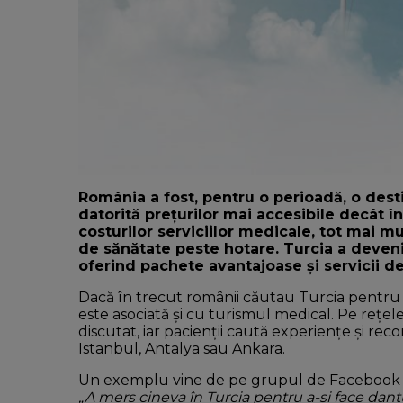
România a fost, pentru o perioadă, o desti
datorită prețurilor mai accesibile decât î
costurilor serviciilor medicale, tot mai m
de sănătate peste hotare. Turcia a deveni
oferind pachete avantajoase și servicii de
Dacă în trecut românii căutau Turcia pentru 
este asociată și cu turismul medical. Pe rețele
discutat, iar pacienții caută experiențe și r
Istanbul, Antalya sau Ankara.
Un exemplu vine de pe grupul de Facebook F
„A mers cineva în Turcia pentru a-și face dant