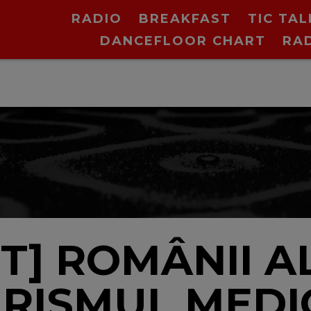
RADIO
BREAKFAST
TIC TAL
DANCEFLOOR CHART
RA
cu O
T] ROMÂNII A
RISMUL MEDI