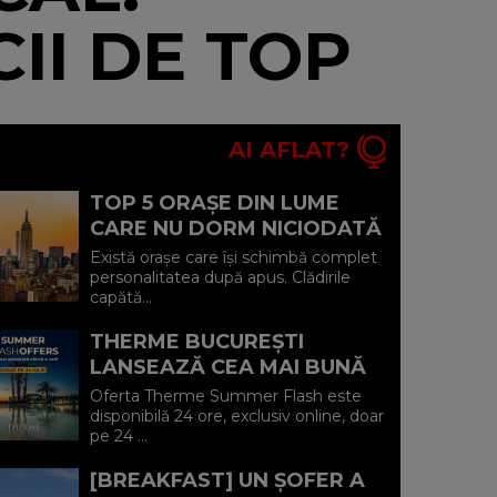
CII DE TOP
AI AFLAT?
TOP 5 ORAȘE DIN LUME
CARE NU DORM NICIODATĂ
ȘI POVEȘTILE DIN SPATELE
Există orașe care își schimbă complet
CELOR MAI CELEBRE
personalitatea după apus. Clădirile
capătă...
BULEVARDE DE ...
THERME BUCUREȘTI
LANSEAZĂ CEA MAI BUNĂ
OFERTĂ A VERII: MINUS 20%
Oferta Therme Summer Flash este
LA VOUCHERE, DOAR PE 24
disponibilă 24 ore, exclusiv online, doar
pe 24 ...
IULIE (P)...
[BREAKFAST] UN ȘOFER A