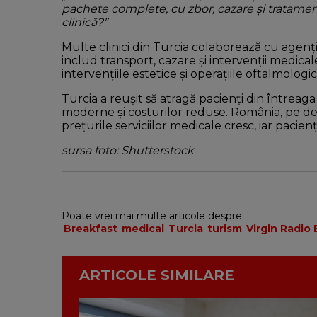
pachete complete, cu zbor, cazare și tratame
clinică?”
Multe clinici din Turcia colaborează cu agen
includ transport, cazare și intervenții medic
intervențiile estetice și operațiile oftalmologi
Turcia a reușit să atragă pacienți din întreag
moderne și costurilor reduse. România, pe de
prețurile serviciilor medicale cresc, iar pacienț
sursa foto: Shutterstock
Poate vrei mai multe articole despre:
Breakfast
medical
Turcia
turism
Virgin Radio
ARTICOLE SIMILARE