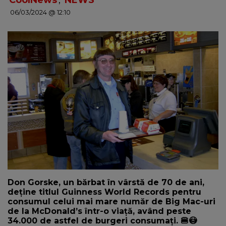
CoolNews
,
NEWS
06/03/2024 @ 12:10
NEWS
CONTUL MEU
Don Gorske, un bărbat în vârstă de 70 de ani,
deține titlul Guinness World Records pentru
consumul celui mai mare număr de Big Mac-uri
de la McDonald’s într-o viață, având peste
34.000 de astfel de burgeri consumați. 🍔😳