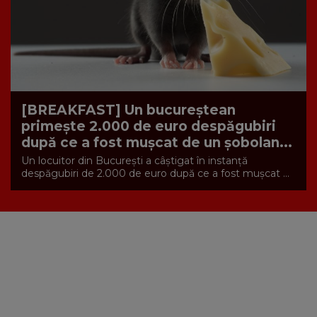
[BREAKFAST] Un bucureștean
primește 2.000 de euro despăgubiri
după ce a fost mușcat de un șobolan...
Un locuitor din București a câștigat în instanță
despăgubiri de 2.000 de euro după ce a fost mușcat ...