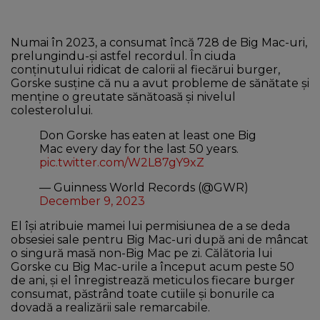
Numai în 2023, a consumat încă 728 de Big Mac-uri,
prelungindu-și astfel recordul. În ciuda
conținutului ridicat de calorii al fiecărui burger,
Gorske susține că nu a avut probleme de sănătate și
menține o greutate sănătoasă și nivelul
colesterolului.
Don Gorske has eaten at least one Big
Mac every day for the last 50 years.
pic.twitter.com/W2L87gY9xZ
— Guinness World Records (@GWR)
December 9, 2023
El își atribuie mamei lui permisiunea de a se deda
obsesiei sale pentru Big Mac-uri după ani de mâncat
o singură masă non-Big Mac pe zi. Călătoria lui
Gorske cu Big Mac-urile a început acum peste 50
de ani, și el înregistrează meticulos fiecare burger
consumat, păstrând toate cutiile și bonurile ca
dovadă a realizării sale remarcabile.