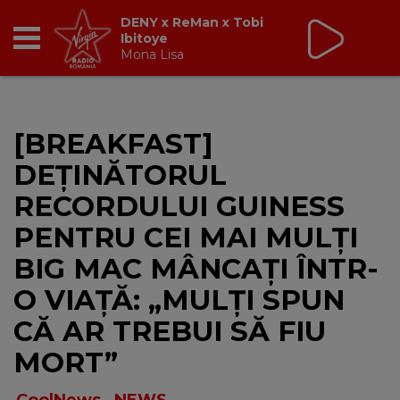
Non Stop Virgin
cu Virgin Radio Romania
24/24
RADIO
[BREAKFAST]
BREAKFAST
DEȚINĂTORUL
TIC TALK
RECORDULUI GUINESS
PENTRU CEI MAI MULȚI
CÂȘTIGĂ
BIG MAC MÂNCAȚI ÎNTR-
HOT 30
O VIAȚĂ: „MULȚI SPUN
CĂ AR TREBUI SĂ FIU
DANCEFLOOR CHART
MORT”
RADIO ACADEMY