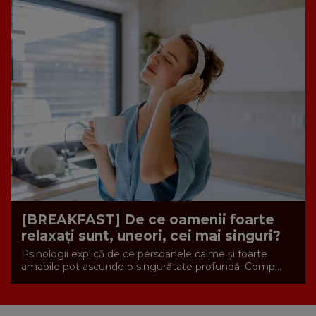
[BREAKFAST] De ce oamenii foarte
relaxați sunt, uneori, cei mai singuri?
Psihologii explică de ce persoanele calme și foarte
amabile pot ascunde o singurătate profundă. Comp...