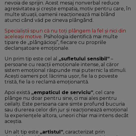
nevoia de sprijin. Acest mesaj nonverbal reduce
agresivitatea și crește empatia, motiv pentru care, în
multe situații, oamenii reacționează mai blând
atunci când văd pe cineva plângând.
Specialiștii spun că nu toți plângem la fel și nici din
aceleași motive.
Psihologia identifică mai multe
tipare de „plângăcioși”, fiecare cu propriile
declanșatoare emoționale.
Un prim tip este cel al
„sufletului sensibil”
–
persoane cu reacții emoționale intense, al căror
sistem emoțional răspunde mai puternic la stimuli.
Acești oameni pot lăcrima ușor, fie la o poveste
tristă, fie la o reclamă emoționantă.
Apoi există
„empaticul de serviciu”
, cel care
plânge nu doar pentru sine, ci mai ales pentru
ceilalți. Este persoana care simte profund bucuria
sau durerea celor din jur și reacționează emoțional
la experiențele altora, uneori chiar mai intens decât
aceștia.
Un alt tip este
„artistul”
, caracterizat prin