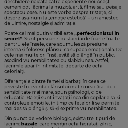
deschidere ridicată către experiențe noi. Acești
oameni pot lăcrima la muzică, artă, filme sau peisaje
spectaculoase. Nu este vorba despre tristețe, ci
despre așa-numita „emoție estetică” – un amestec
de uimire, nostalgie și admirație.
Poate cel mai puțin vizibil este
„perfecționistul în
secret”
. Sunt persoane cu standarde foarte înalte
pentru ele însele, care acumulează presiune
internă și folosesc plânsul ca supapă emoțională. De
cele mai multe ori, însă, evită să plângă în public,
asociind vulnerabilitatea cu slăbiciunea. Astfel,
lacrimile apar în intimitate, departe de ochii
celorlalți.
Diferențele dintre femei și bărbați în ceea ce
privește frecvența plânsului nu țin neapărat de o
sensibilitate mai mare, spun psihologii, ci de
educație. Băieții sunt învățați încă din copilărie să-și
controleze emoțiile, în timp ce fetelor li se permite
mai des să plângă și să-și exprime vulnerabilitatea.
Din punct de vedere biologic, există trei tipuri de
lacrimi:
bazale
, care mențin ochii hidratați zilnic,