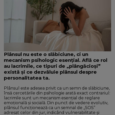
NEWS
CONTUL MEU
Plânsul nu este o slăbiciune, ci un
mecanism psihologic esențial.
Află ce rol
au lacrimile
, ce tipuri de „plângăcioși”
există și ce dezvăluie plânsul despre
personalitatea ta.
Plânsul este adesea privit ca un semn de slăbiciune,
însă cercetările din psihologie arată exact contrariul:
lacrimile sunt un mecanism esențial de reglare
emoțională și socială. Din punct de vedere evolutiv,
plânsul funcționează ca un semnal de „SOS”
adresat celor din jur, indicând vulnerabilitate și