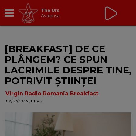
Virgin Radio Music
cu Alina Chinie
19:00 - 21:00
RADIO
[BREAKFAST] DE CE
BREAKFAST
PLÂNGEM? CE SPUN
TIC TALK
LACRIMILE DESPRE TINE,
POTRIVIT ȘTIINȚEI
CÂȘTIGĂ
Virgin Radio Romania Breakfast
HOT 30
06/07/2026 @ 11:40
DANCEFLOOR CHART
RADIO ACADEMY