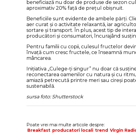
beneficiază nu doar de produse de sezon cule
aproximativ 20% față de prețul obișnuit.
Beneficiile sunt evidente de ambele părți. Cli
aer curat și o activitate relaxantă, iar agricult
sortare și transport. În plus, acest tip de int
producători și consumatori, încurajând susți
Pentru familii cu copii, culesul fructelor devine
învață cum cresc fructele, ce înseamnă munc
mâncarea.
Inițiativa „Culege-ți singur” nu doar că susține
reconectarea oamenilor cu natura și cu ritmuri
amiază petrecută printre meri sau cireși poate
sustenabilă.
sursa foto: Shutterstock
Poate vrei mai multe articole despre:
Breakfast
producatori locali
trend
Virgin Radi