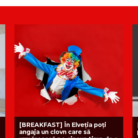
[BREAKFAST] În Elveția poți
angaja un clovn care să