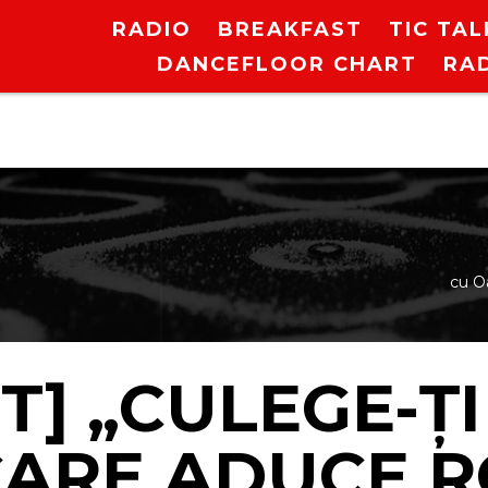
RADIO
BREAKFAST
TIC TAL
DANCEFLOOR CHART
RA
cu O
] „CULEGE-ȚI
ARE ADUCE R