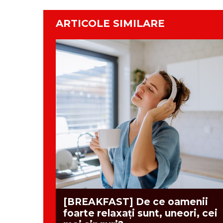
ARTICOLE SIMILARE
[BREAKFAST] De ce oamenii
foarte relaxați sunt, uneori, cei