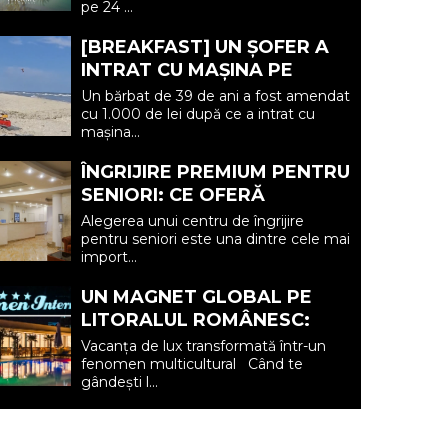
pe 24 ...
IULIE (P)...
[BREAKFAST] UN ȘOFER A
INTRAT CU MAȘINA PE
PLAJA DIN VADU ȘI A FOST
Un bărbat de 39 de ani a fost amendat
AMENDAT.
cu 1.000 de lei după ce a intrat cu
mașina...
ÎNGRIJIRE PREMIUM PENTRU
SENIORI: CE OFERĂ
CENTRUL AFFINITY LIFE
Alegerea unui centru de îngrijire
CARE (P)
pentru seniori este una dintre cele mai
import...
UN MAGNET GLOBAL PE
LITORALUL ROMÂNESC:
HOTEL CARMEN
Vacanța de lux transformată într-un
INTERNATIONAL 5★ DIN
fenomen multicultural Când te
gândești l...
VENUS (P)