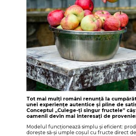
Tot mai mulți români renunță la cumpărăt
unei experiențe autentice și pline de satisf
Conceptul „Culege-ți singur fructele” câ
oamenii devin mai interesați de provenie
Modelul funcționează simplu și eficient: produc
dorește să-și umple coșul cu fructe direct de 