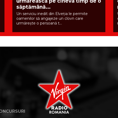
urmărească pe cineva timp de o
săptămână...
Un serviciu inedit din Elveția le permite
oamenilor să angajeze un clovn care
urmărește o persoană t...
ONCURSURI