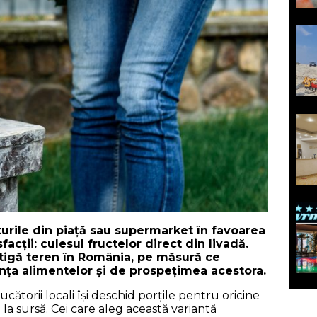
urile din piață sau supermarket în favoarea
acții: culesul fructelor direct din livadă.
știgă teren în România, pe măsură ce
nța alimentelor și de prospețimea acestora.
ătorii locali își deschid porțile pentru oricine
la sursă. Cei care aleg această variantă