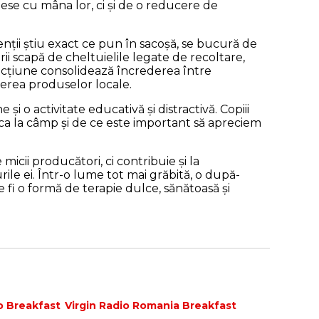
se cu mâna lor, ci și de o reducere de
enții știu exact ce pun în sacoșă, se bucură de
orii scapă de cheltuielile legate de recoltare,
eracțiune consolidează încrederea între
nerea produselor locale.
 și o activitate educativă și distractivă. Copiii
a la câmp și de ce este important să apreciem
 micii producători, ci contribuie și la
le ei. Într-o lume tot mai grăbită, o după-
 fi o formă de terapie dulce, sănătoasă și
o Breakfast
Virgin Radio Romania Breakfast