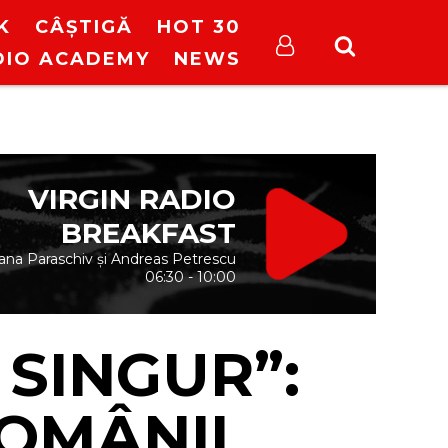
K
CÂȘTIGĂ
HOT 30
DIO ACADEMY
NEWS
VIRGIN RADIO
BREAKFAST
ana Paraschiv și Andreas Petrescu
06:30 - 10:00
 SINGUR”:
OMÂNII