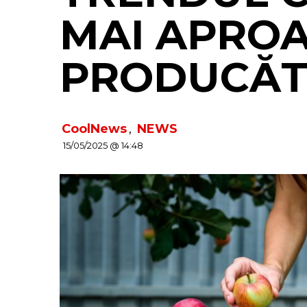
MAI APROA
PRODUCĂTO
CoolNews
,
NEWS
15/05/2025 @ 14:48