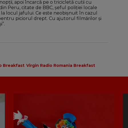
ții, apoi încarcă pe o tricicletă cutii cu
 din Peru, citate de BBC, șeful poliției locale
a locul jafului. Ce este neobișnuit în cazul
pentru piciorul drept. Cu ajutorul filmărilor și
i”.
io Breakfast
Virgin Radio Romania Breakfast