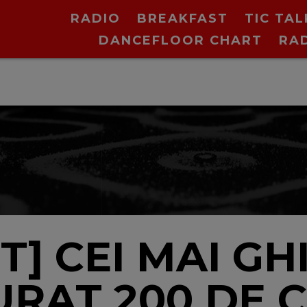
RADIO
BREAKFAST
TIC TAL
DANCEFLOOR CHART
RA
] CEI MAI GH
URAT 200 DE C