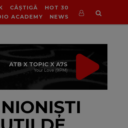
K
CÂȘTIGĂ
HOT 30
DIO ACADEMY
NEWS
VIRGIN RADIO
MUSIC
cu Alina Chinie
19:00 - 21:00
INIONIȘTI
UTII DE