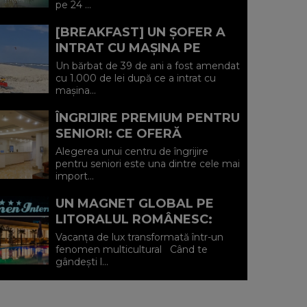
pe 24 ...
IULIE (P)...
[BREAKFAST] UN ȘOFER A
INTRAT CU MAȘINA PE
PLAJA DIN VADU ȘI A FOST
Un bărbat de 39 de ani a fost amendat
AMENDAT.
cu 1.000 de lei după ce a intrat cu
mașina...
ÎNGRIJIRE PREMIUM PENTRU
SENIORI: CE OFERĂ
CENTRUL AFFINITY LIFE
Alegerea unui centru de îngrijire
CARE (P)
pentru seniori este una dintre cele mai
import...
UN MAGNET GLOBAL PE
LITORALUL ROMÂNESC:
HOTEL CARMEN
Vacanța de lux transformată într-un
INTERNATIONAL 5★ DIN
fenomen multicultural Când te
gândești l...
VENUS (P)