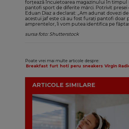
forțează încuietoarea magazinului în timpul nop
pantofi sport de diferite mărci. Potrivit presei
Eduan Diaz a declarat: „Am adunat dovezi de l
acestui jaf este că au fost furați pantofi doar 
amprentelor, îi vom putea identifica pe făptaș
sursa foto: Shutterstock
Poate vrei mai multe articole despre:
Breakfast
furt
hoti
peru
sneakers
Virgin Rad
ARTICOLE SIMILARE