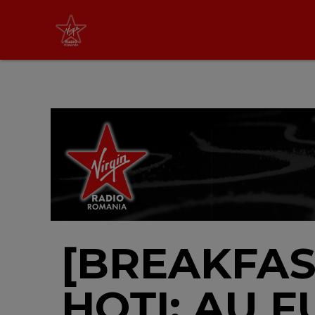
Virgin Radio Music
cu Alina Chinie
19:00 - 21:00
LIVE &
PODCAST
[BREAKFAST
HOȚI: AU F