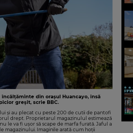
 încălțăminte din orașul Huancayo, însă
icior greșit, scrie BBC.
lui și au plecat cu peste 200 de cutii de pantofi
iciorul drept. Proprietarul magazinulul estimează
nu le va fi ușor să scape de marfa furată. Jaful a
e magazinului. Imaginile arată cum hoții