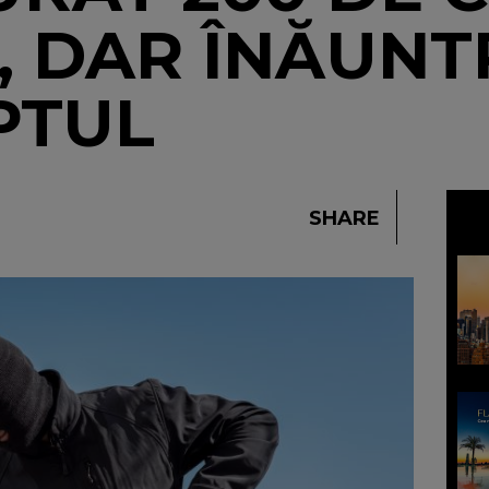
, DAR ÎNĂUNT
PTUL
SHARE