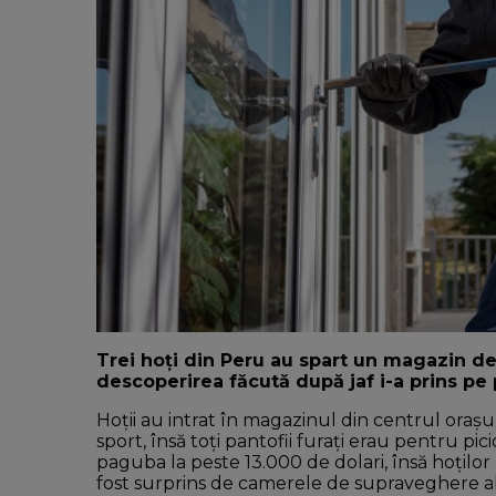
Trei hoți din Peru au spart un magazin de
descoperirea făcută după jaf i-a prins pe p
Hoții au intrat în magazinul din centrul orașu
sport, însă toți pantofii furați erau pentru p
paguba la peste 13.000 de dolari, însă hoților 
fost surprins de camerele de supraveghere al