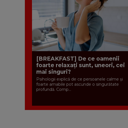
[BREAKFAST] De ce oamenii
foarte relaxați sunt, uneori, cei
mai singuri?
Psihologii explică de ce persoanele calme și
foarte amabile pot ascunde o singurătate
profundă. Comp...