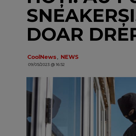
SNEAKERȘI
DOAR DRE
CoolNews
,
NEWS
09/05/2023 @ 16:52