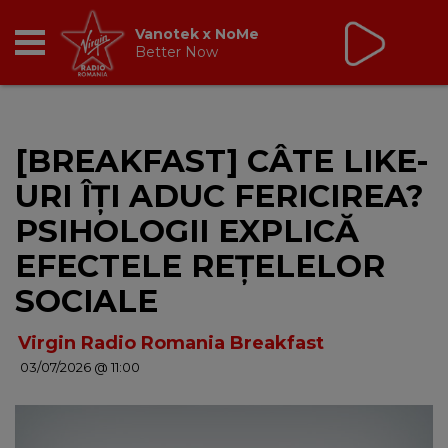
Non Stop Virgin
cu Virgin Radio Romania
24/24
RADIO
[BREAKFAST] CÂTE LIKE-
BREAKFAST
URI ÎȚI ADUC FERICIREA?
TIC TALK
PSIHOLOGII EXPLICĂ
EFECTELE REȚELELOR
CÂȘTIGĂ
SOCIALE
HOT 30
Virgin Radio Romania Breakfast
03/07/2026 @ 11:00
DANCEFLOOR CHART
RADIO ACADEMY