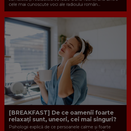
cele mai cunoscute voci ale radioului român...
[BREAKFAST] De ce oamenii foarte
relaxați sunt, uneori, cei mai singuri?
Psihologii explică de ce persoanele calme și foarte