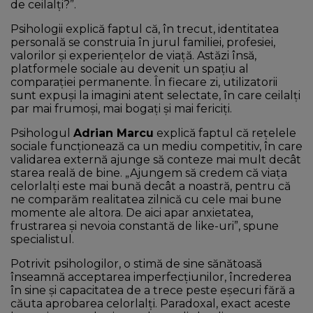
de ceilalți?”.
Psihologii explică faptul că, în trecut, identitatea
personală se construia în jurul familiei, profesiei,
valorilor și experiențelor de viață. Astăzi însă,
platformele sociale au devenit un spațiu al
comparației permanente. În fiecare zi, utilizatorii
sunt expuși la imagini atent selectate, în care ceilalți
par mai frumoși, mai bogați și mai fericiți.
Psihologul
Adrian Marcu
explică faptul că rețelele
sociale funcționează ca un mediu competitiv, în care
validarea externă ajunge să conteze mai mult decât
starea reală de bine. „Ajungem să credem că viața
celorlalți este mai bună decât a noastră, pentru că
ne comparăm realitatea zilnică cu cele mai bune
momente ale altora. De aici apar anxietatea,
frustrarea și nevoia constantă de like-uri”, spune
specialistul.
Potrivit psihologilor, o stimă de sine sănătoasă
înseamnă acceptarea imperfecțiunilor, încrederea
în sine și capacitatea de a trece peste eșecuri fără a
căuta aprobarea celorlalți. Paradoxal, exact aceste