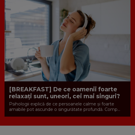
[BREAKFAST] De ce oamenii foarte
relaxați sunt, uneori, cei mai singuri?
Psihologii explică de ce persoanele calme și foarte
amabile pot ascunde o singurătate profundă. Comp...