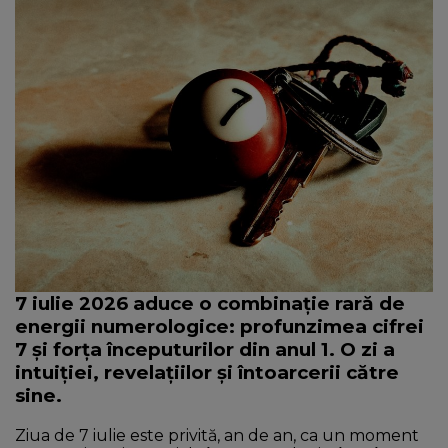
NEWS
CONTUL MEU
7 iulie 2026 aduce o combinație rară de
energii numerologice: profunzimea cifrei
7 și forța începuturilor din anul 1. O zi a
intuiției, revelațiilor și întoarcerii către
sine.
Ziua de 7 iulie este privită, an de an, ca un moment