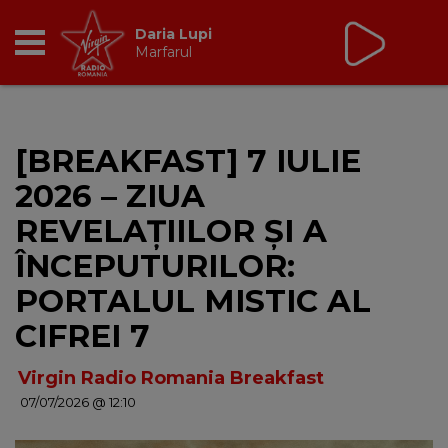
Non Stop Virgin
cu Virgin Radio Romania
24/24
RADIO
[BREAKFAST] 7 IULIE
BREAKFAST
2026 – ZIUA
TIC TALK
REVELAȚIILOR ȘI A
ÎNCEPUTURILOR:
CÂȘTIGĂ
PORTALUL MISTIC AL
HOT 30
CIFREI 7
DANCEFLOOR CHART
Virgin Radio Romania Breakfast
07/07/2026 @ 12:10
RADIO ACADEMY