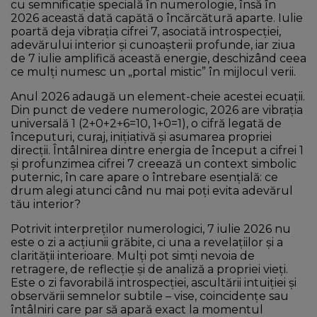
cu semnificație specială în numerologie, însă în
2026 această dată capătă o încărcătură aparte. Iulie
poartă deja vibrația cifrei 7, asociată introspecției,
adevărului interior și cunoașterii profunde, iar ziua
de 7 iulie amplifică această energie, deschizând ceea
ce mulți numesc un „portal mistic” în mijlocul verii.
Anul 2026 adaugă un element-cheie acestei ecuații.
Din punct de vedere numerologic, 2026 are vibrația
universală 1 (2+0+2+6=10, 1+0=1), o cifră legată de
începuturi, curaj, inițiativă și asumarea propriei
direcții. Întâlnirea dintre energia de început a cifrei 1
și profunzimea cifrei 7 creează un context simbolic
puternic, în care apare o întrebare esențială: ce
drum alegi atunci când nu mai poți evita adevărul
tău interior?
Potrivit interpreților numerologici, 7 iulie 2026 nu
este o zi a acțiunii grăbite, ci una a revelațiilor și a
clarității interioare. Mulți pot simți nevoia de
retragere, de reflecție și de analiză a propriei vieți.
Este o zi favorabilă introspecției, ascultării intuiției și
observării semnelor subtile – vise, coincidențe sau
întâlniri care par să apară exact la momentul