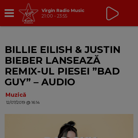
Virgin Radio Music
21:00 - 23:55
RADIO
BILLIE EILISH & JUSTIN
BREAKFAST
BIEBER LANSEAZĂ
TIC TALK
REMIX-UL PIESEI ”BAD
GUY” – AUDIO
CÂȘTIGĂ
Muzică
HOT 30
12/07/2019 @ 16:14
DANCEFLOOR CHART
RADIO ACADEMY