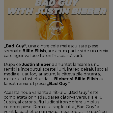
NEWS
CONTUL MEU
„Bad Guy”
, una dintre cele mai ascultate piese
semnate
Billie Eilish
, are acum parte și de un remix
care sigur va face furori în această vară.
După ce
Justin Bieber
a anunțat lansarea unui
remix la începutul acestei luni, întreg peisajul social
media a luat foc, iar acum, la câteva zile distanță,
misterul a fost elucidat –
Bieber și Billie Eilish
au
lansat remix-ul piesei
„Bad Guy”
.
Această nouă variantă a hit-ului „Bad Guy” este
completată prin adăugarea câtorva versuri ale lui
Justin, al căror suflu ludic și ironic oferă un plus
celebrei piese. Remix-ul single-ului „Bad Guy” a
venit la pachet cu un vizual neașteptat – o poză cu