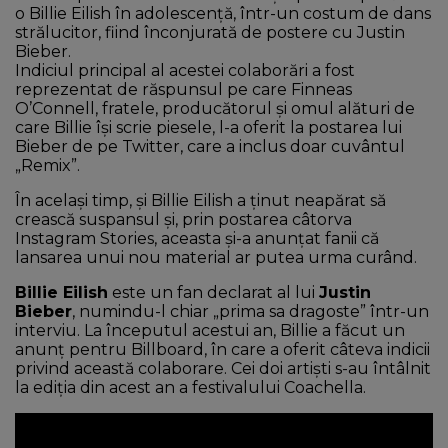
o Billie Eilish în adolescență, într-un costum de dans
strălucitor, fiind înconjurată de postere cu Justin
Bieber.
Indiciul principal al acestei colaborări a fost
reprezentat de răspunsul pe care Finneas
O’Connell, fratele, producătorul și omul alături de
care Billie își scrie piesele, l-a oferit la postarea lui
Bieber de pe Twitter, care a inclus doar cuvântul
„Remix”.
În același timp, și Billie Eilish a ținut neapărat să
crească suspansul și, prin postarea câtorva
Instagram Stories, aceasta și-a anunțat fanii că
lansarea unui nou material ar putea urma curând.
Billie Eilish
este un fan declarat al lui
Justin
Bieber
, numindu-l chiar „prima sa dragoste” într-un
interviu. La începutul acestui an, Billie a făcut un
anunț pentru Billboard, în care a oferit câteva indicii
privind această colaborare. Cei doi artiști s-au întâlnit
la ediția din acest an a festivalului Coachella.