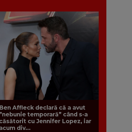
Ben Affleck declară că a avut
”nebunie temporară” când s-a
căsătorit cu Jennifer Lopez, iar
acum div...