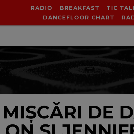
RADIO
BREAKFAST
TIC TAL
DANCEFLOOR CHART
RA
V
 MIȘCĂRI DE 
LON ȘI JENNIF