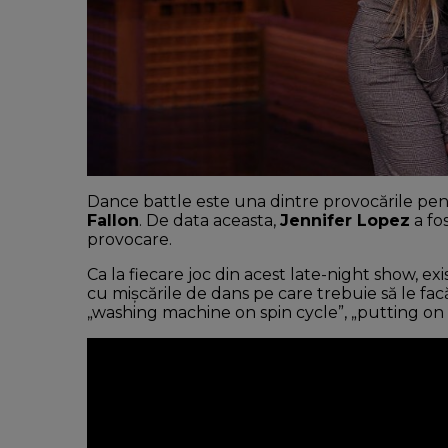
Dance battle este una dintre provocările pentr
Fallon
. De data aceasta,
Jennifer Lopez
a fos
provocare.
Ca la fiecare joc din acest late-night show, exi
cu mișcările de dans pe care trebuie să le facă
„washing machine on spin cycle”, „putting on 