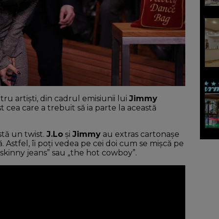
u artiști, din cadrul emisiunii lui
Jimmy
t cea care a trebuit să ia parte la această
stă un twist.
J.Lo
și
Jimmy
au extras cartonașe
. Astfel, îi poți vedea pe cei doi cum se mișcă pe
skinny jeans” sau „the hot cowboy”.