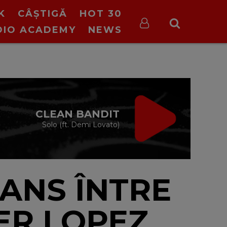
K
CÂȘTIGĂ
HOT 30
DIO ACADEMY
NEWS
IRGIN RADIO FIX
CE TREBUIE
cu Valeriu Șerban
13:00 - 16:00
DANS ÎNTRE
ER LOPEZ