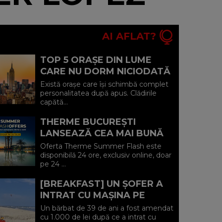
AI AFLAT?
TOP 5 ORAȘE DIN LUME
CARE NU DORM NICIODATĂ
ȘI POVEȘTILE DIN SPATELE
Există orașe care își schimbă complet
CELOR MAI CELEBRE
personalitatea după apus. Clădirile
capătă...
BULEVARDE DE ...
THERME BUCUREȘTI
LANSEAZĂ CEA MAI BUNĂ
OFERTĂ A VERII: MINUS 20%
Oferta Therme Summer Flash este
LA VOUCHERE, DOAR PE 24
disponibilă 24 ore, exclusiv online, doar
pe 24 ...
IULIE (P)...
[BREAKFAST] UN ȘOFER A
INTRAT CU MAȘINA PE
PLAJA DIN VADU ȘI A FOST
Un bărbat de 39 de ani a fost amendat
AMENDAT.
cu 1.000 de lei după ce a intrat cu