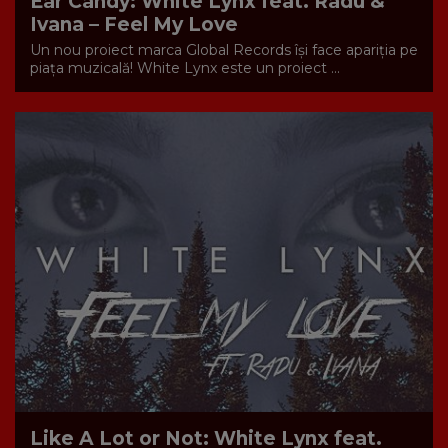
Ear Candy: White Lynx feat. Radu &
Ivana – Feel My Love
Un nou proiect marca Global Records își face apariția pe
piața muzicală! White Lynx este un proiect ...
Like A Lot or Not: White Lynx feat.