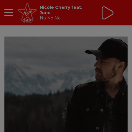
Virgin Radio Fix Ce
Trebuie
cu Valeriu Șerban
13:00 - 16:00
RADIO
BREAKFAST
TIC TALK
CÂȘTIGĂ
HOT 30
DANCEFLOOR CHART
RADIO ACADEMY