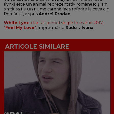
(lynx) este un animal reprezentativ românesc și am
simțit să fie un nume care să facă referire la ceva din
România”, a spus
Andrei Prodan
.
White Lynx
a lansat primul single în martie 2017,
“
Feel My Love
“
, împreună cu
Radu
și
Ivana
.
ARTICOLE SIMILARE