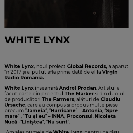
NEWS
CONTUL MEU
WHITE LYNX
White Lynx,
noul proiect
Global Records,
a apărut
în 2017 și ai putut afla prima dată de el la
Virgin
Radio Romania.
White Lynx
înseamnă
Andrei Prodan
. Artistul a
făcut parte din proiectul
The Marker
și din duo-ul
de producători
The Farmers
, alături de
Claudiu
Ursache
, care au compus și produs multe piese
precum “
Jameia
“, “
Hurricane
” –
Antonia
, “
Spre
mare
” , “
Tu și eu
” –
INNA
,
Proconsul
,
Nicoleta
Nucă
-“
Liniștea
“, “
Nu sunt
“.
“Am ales numele de
White Lynx
, pentru ca râsul