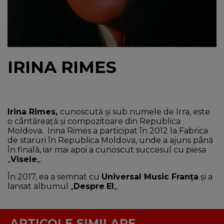
NEWS
CONTUL MEU
IRINA RIMES
Irina Rimes,
cunoscută și sub numele de Irra, este
o cântăreață și compozitoare din Republica
Moldova. Irina Rimes a participat în 2012 la Fabrica
de staruri
în Republica Moldova, unde a ajuns până
în finală, iar mai apoi a cunoscut succesul cu piesa
„
Visele
„.
În 2017, ea a semnat cu
Universal Music Franța
și a
lansat albumul „
Despre
El
„.
ARTICOLE SIMILARE