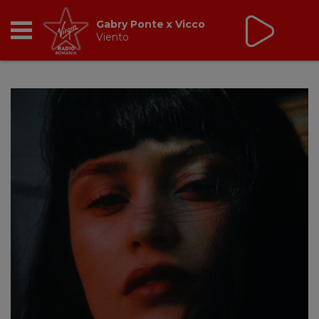
Virgin Radio Fix Ce
Trebuie
cu Valeriu Șerban
13:00 - 16:00
RADIO
BREAKFAST
TIC TALK
CÂȘTIGĂ
HOT 30
DANCEFLOOR CHART
RADIO ACADEMY