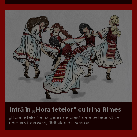
Intră în ,,Hora fetelor” cu Irina Rimes
„Hora fetelor” e fix genul de piesă care te face să te
ridici și să dansezi, fără să-ți dai seama. I...