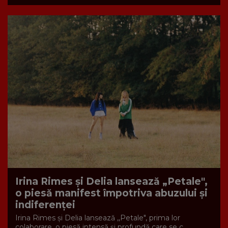
Irina Rimes și Delia lansează „Petale",
o piesă manifest împotriva abuzului și
indiferenței
Irina Rimes și Delia lansează ,,Petale", prima lor
colaborare, o piesă intensă și profundă care se c...